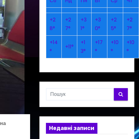
Сб
Нд
Пн
Вт
Ср
Чт
+
2
+
2
+
3
+
3
+
2
+
2
8°
7°
1°
0°
5°
7°
+
14
+
1
+
17
+
10
+
10
+
11°
°
3°
°
°
°
уна
Недавні записи