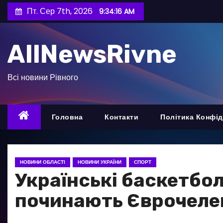
П
Пт. Сер 7th, 2026
9:34:17 AM
е
р
AllNewsRivne
е
й
т
Всі новини Рівного
и
д
о
Головна
Контакти
Політика Конфід
в
м
і
НОВИНИ ОБЛАСТІ
НОВИНИ УКРАЇНИ
СПОРТ
с
Українські баскетбол
т
починають Єврочел
у