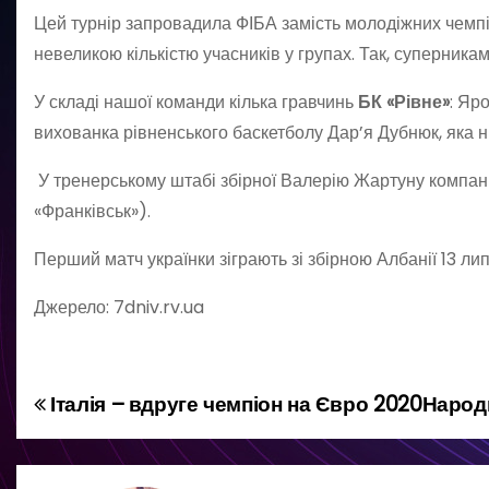
Цей турнір запровадила ФІБА замість молодіжних чемп
невеликою кількістю учасників у групах. Так, суперниками
У складі нашої команди кілька гравчинь
БК «Рівне»
: Яр
вихованка рівненського баскетболу Дар’я Дубнюк, яка ни
У тренерському штабі збірної Валерію Жартуну компан
«Франківськ»).
Перший матч українки зіграють зі збірною Албанії 13 ли
Джерело: 7dniv.rv.ua
Італія – вдруге чемпіон на Євро 2020
Народн
Н
а