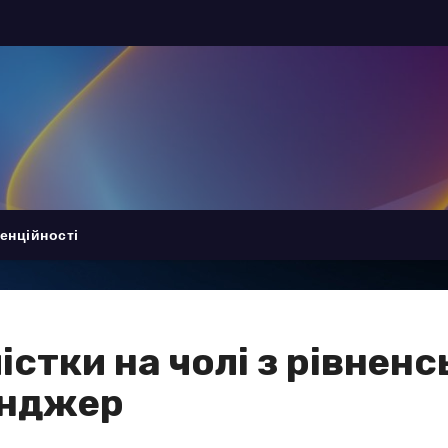
енційності
істки на чолі з рівнен
енджер