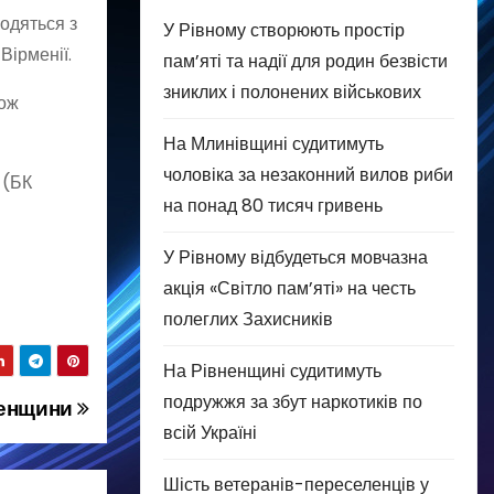
одяться з
У Рівному створюють простір
Вірменії.
пам’яті та надії для родин безвісти
зниклих і полонених військових
кож
На Млинівщині судитимуть
чоловіка за незаконний вилов риби
 (БК
на понад 80 тисяч гривень
У Рівному відбудеться мовчазна
акція «Світло пам’яті» на честь
полеглих Захисників
На Рівненщині судитимуть
подружжя за збут наркотиків по
ненщини
всій Україні
Шість ветеранів-переселенців у