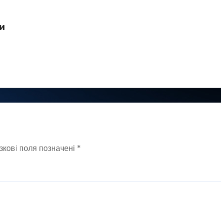
и
у
зкові поля позначені
*