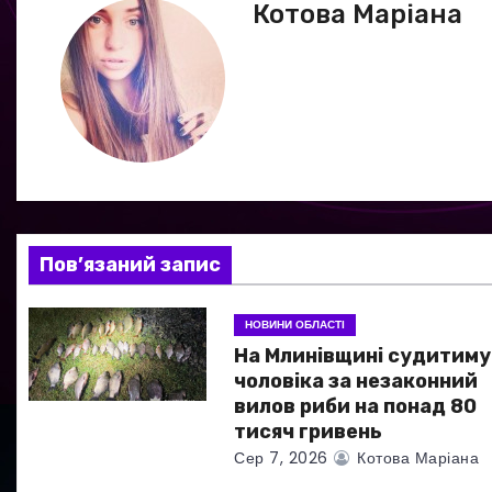
в
Котова Маріана
і
г
а
ц
і
Пов’язаний запис
я
НОВИНИ ОБЛАСТІ
з
На Млинівщині судитиму
а
чоловіка за незаконний
вилов риби на понад 80
п
тисяч гривень
Сер 7, 2026
Котова Маріана
и