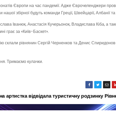
іонатів Європи на час пандемії. Адже Єврочеленджери пров
 нашої збірної будуть команди Греції, Швейцарії, Албанії та 
ослава Іванюк, Анастасія Кучерьонок, Владислава Кіба, а та
ні грає за «Київ-Баскет».
ію склали рівнянин Сергій Черненков та Денис Спиридонов
пня. Тримаємо кулачки.
а артистка відвідала туристичну родзинку Рів