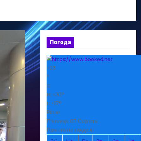
Погода
+
25
°
C
H:
+
30°
L:
+
17°
Рівне
П’ятниця, 07 Серпень
Прогноз на тиждень