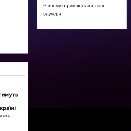
Рівному отримають житлові
ваучери
тимуть
країні
ріана