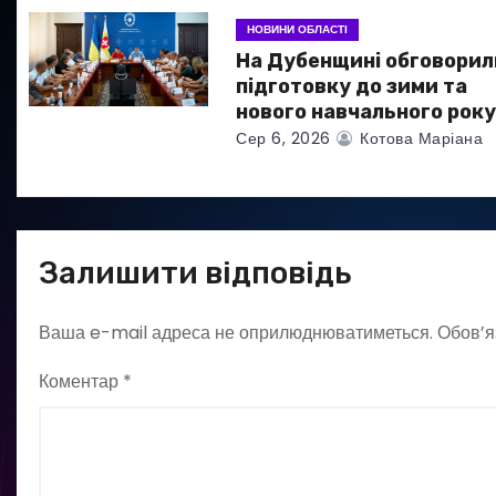
с
НОВИНИ ОБЛАСТІ
На Дубенщині обговорил
і
підготовку до зими та
нового навчального рок
в
Сер 6, 2026
Котова Маріана
Залишити відповідь
Ваша e-mail адреса не оприлюднюватиметься.
Обов’я
Коментар
*