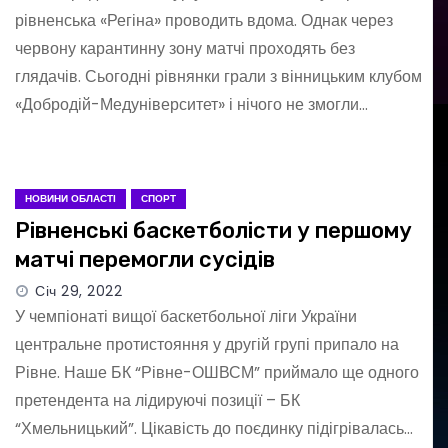
рівненська «Регіна» проводить вдома. Однак через
червону карантинну зону матчі проходять без
глядачів. Сьогодні рівнянки грали з вінницьким клубом
«Добродій-Медуніверситет» і нічого не змогли…
НОВИНИ ОБЛАСТІ
СПОРТ
Рівненські баскетболісти у першому
матчі перемогли сусідів
Січ 29, 2022
У чемпіонаті вищої баскетбольної ліги України
центральне протистояння у другій групі припало на
Рівне. Наше БК “Рівне-ОШВСМ” приймало ще одного
претендента на лідируючі позиції – БК
“Хмельницький”. Цікавість до поєдинку підігрівалась…