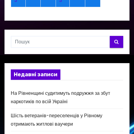
3°
°
3°
°
°
Недавні записи
На Рівненщині судитимуть подружжя за збут
наркотиків по всій Україні
Шість ветеранів-переселенців у Рівному
отримають житлові ваучери