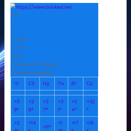
+
38
°
C
H:
+
29°
L:
+
17°
Рівне
П’ятниця, 07 Серпень
Прогноз на тиждень
Чт
Сб
Нд
Пн
Вт
Ср
+
3
+
2
+
2
+
3
+
3
+
32
9°
8°
7°
1°
4°
°
+
2
+
14
+
1
+
17
+
19
+
11°