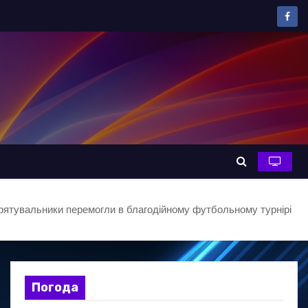
 рятувальники перемогли в благодійному футбольному турнірі
Погода