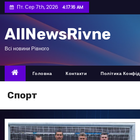
П
Пт. Сер 7th, 2026
4:17:18 AM
е
р
AllNewsRivne
е
й
т
Всі новини Рівного
и
д
о
Головна
Контакти
Політика Конфід
в
м
Спорт
і
с
т
у