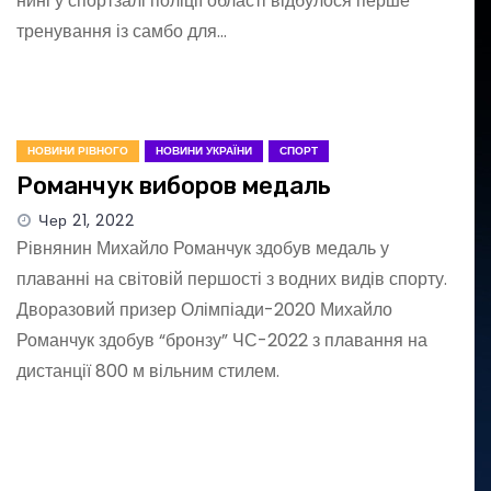
нині у спортзалі поліції області відбулося перше
тренування із самбо для…
НОВИНИ РІВНОГО
НОВИНИ УКРАЇНИ
СПОРТ
Романчук виборов медаль
Чер 21, 2022
Рівнянин Михайло Романчук здобув медаль у
плаванні на світовій першості з водних видів спорту.
Дворазовий призер Олімпіади-2020 Михайло
Романчук здобув “бронзу” ЧС-2022 з плавання на
дистанції 800 м вільним стилем.