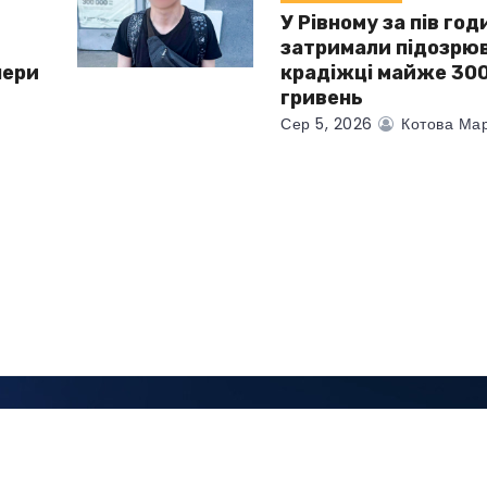
У Рівному за пів год
затримали підозрюв
чери
крадіжці майже 300
гривень
Сер 5, 2026
Котова Мар