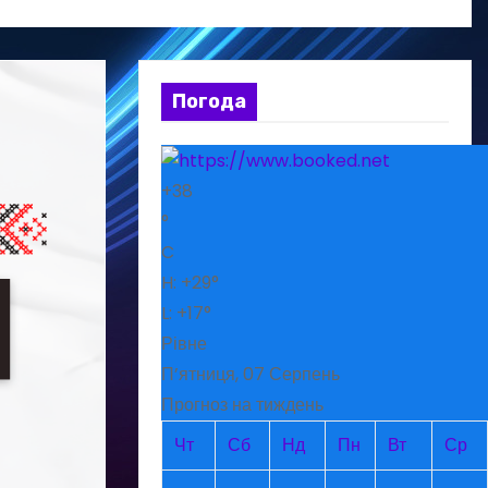
Погода
+
38
°
C
H:
+
29°
L:
+
17°
Рівне
П’ятниця, 07 Серпень
Прогноз на тиждень
Чт
Сб
Нд
Пн
Вт
Ср