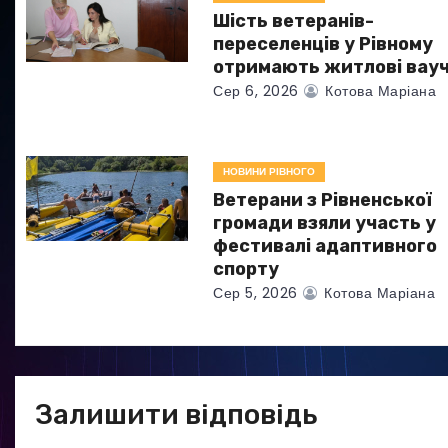
а
Шість ветеранів-
переселенців у Рівному
п
отримають житлові вау
Сер 6, 2026
Котова Маріана
и
с
НОВИНИ РІВНОГО
і
Ветерани з Рівненської
в
громади взяли участь у
фестивалі адаптивного
спорту
Сер 5, 2026
Котова Маріана
Залишити відповідь