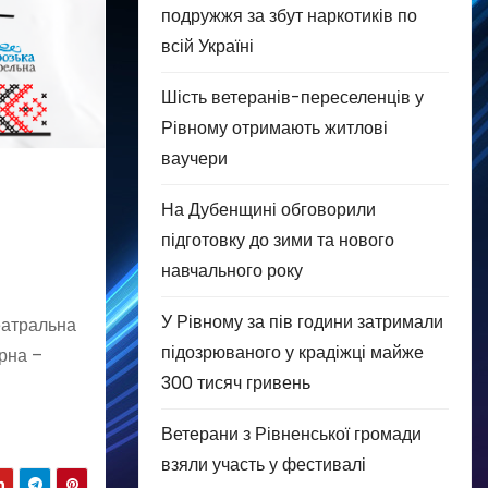
подружжя за збут наркотиків по
всій Україні
Шість ветеранів-переселенців у
Рівному отримають житлові
ваучери
На Дубенщині обговорили
підготовку до зими та нового
навчального року
У Рівному за пів години затримали
еатральна
підозрюваного у крадіжці майже
рна –
300 тисяч гривень
Ветерани з Рівненської громади
взяли участь у фестивалі