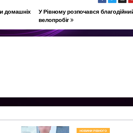
и домашніх
У Рівному розпочався благодійни
велопробіг
НОВИНИ РІВНОГО