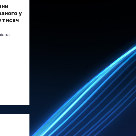
ини
аного у
 тисяч
іана