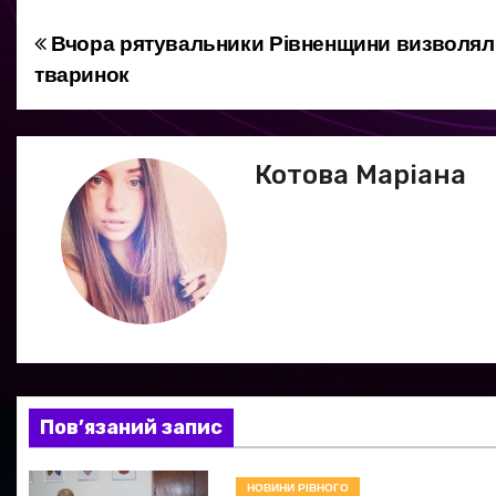
Вчора рятувальники Рівненщини визволял
Н
тваринок
а
в
Котова Маріана
і
г
а
ц
і
я
Пов’язаний запис
з
НОВИНИ РІВНОГО