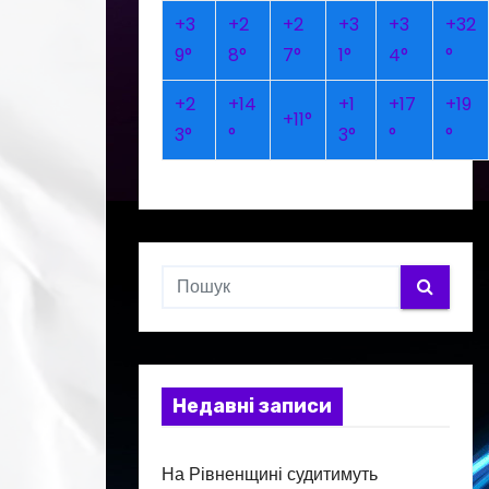
+
3
+
2
+
2
+
3
+
3
+
32
9°
8°
7°
1°
4°
°
+
2
+
14
+
1
+
17
+
19
+
11°
3°
°
3°
°
°
Недавні записи
На Рівненщині судитимуть