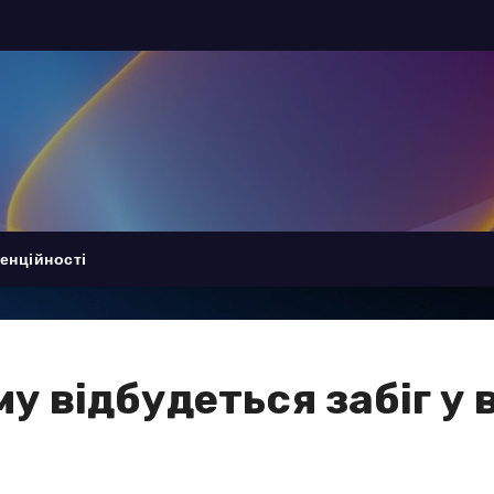
енційності
му відбудеться забіг у