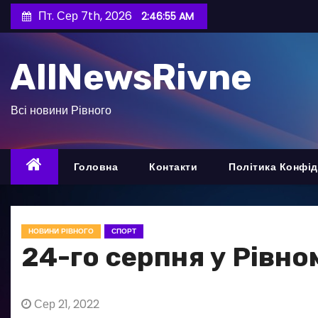
П
Пт. Сер 7th, 2026
2:46:56 AM
е
р
AllNewsRivne
е
й
т
Всі новини Рівного
и
д
о
Головна
Контакти
Політика Конфід
в
м
і
НОВИНИ РІВНОГО
СПОРТ
с
24-го серпня у Рівно
т
у
Сер 21, 2022