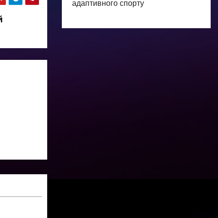
адаптивного спорту
й