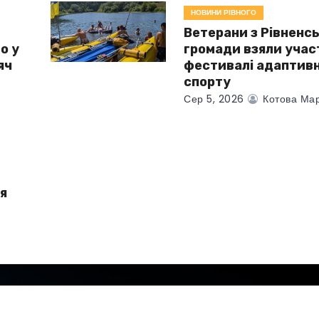
НОВИНИ РІВНОГО
Ветерани з Рівненсь
о у
громади взяли учас
яч
фестивалі адаптив
спорту
Сер 5, 2026
Котова Мар
я