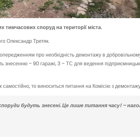
 тимчасових споруд на території міста.
ого Олександр Третяк.
 з попередженням про необхідність демонтажу в добровільном
ють знесенню – 90 гаражі, 3 – ТС для ведення підприємницьк
самостійно, то виноситься питання на Комісію з демонтажу
і споруди будуть знесені. Це лише питання часу! – наг