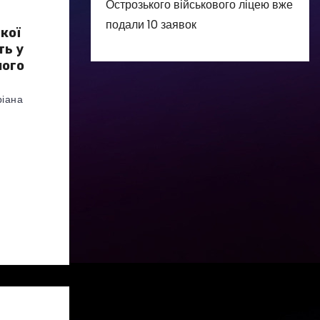
Острозького військового ліцею вже
подали 10 заявок
кої
ть у
ного
іана