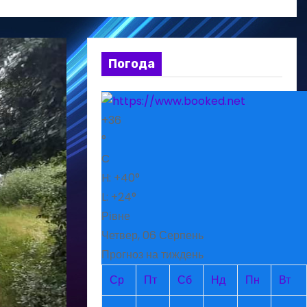
Погода
+
36
°
C
H:
+
40°
L:
+
24°
Рівне
Четвер, 06 Серпень
Прогноз на тиждень
Ср
Пт
Сб
Нд
Пн
Вт