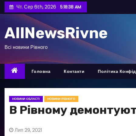
П
Чт. Сер 6th, 2026
5:18:39 AM
е
р
AllNewsRivne
е
й
т
Всі новини Рівного
и
д
о
Головна
Контакти
Політика Конфід
в
м
і
НОВИНИ ОБЛАСТІ
НОВИНИ РІВНОГО
с
В Рівному демонтуют
т
у
Лип 29, 2021