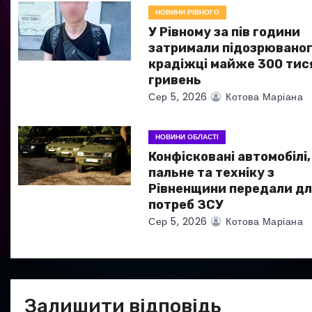
з
НОВИНИ РІВНОГО
а
У Рівному за пів години
затримали підозрюваног
п
крадіжці майже 300 тис
гривень
и
Сер 5, 2026
Котова Маріана
с
НОВИНИ ОБЛАСТІ
і
Конфісковані автомобілі,
в
пальне та техніку з
Рівненщини передали дл
потреб ЗСУ
Сер 5, 2026
Котова Маріана
Залишити відповідь