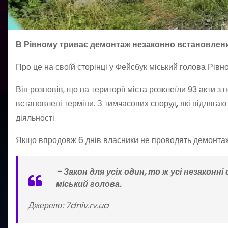
В Рівному триває демонтаж незаконно встановлених
Про це на своїй сторінці у Фейсбук міський голова Рівн
Він розповів, що на території міста розклеїли 93 акти
встановлені терміни. З тимчасових споруд, які підляга
діяльності.
Якщо впродовж 6 днів власники не проводять демонтаж 
– Закон для усіх один, то ж усі незаконн
міський голова.
Джерело: 7dniv.rv.ua