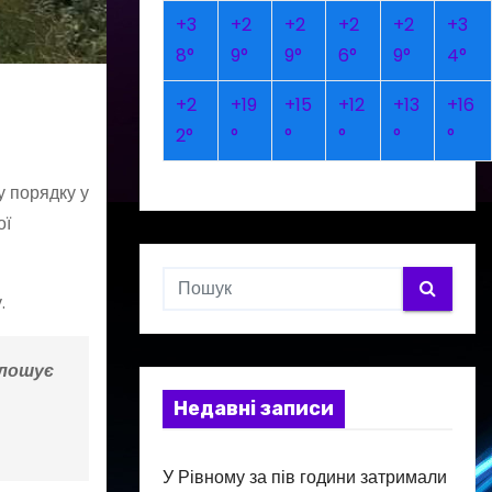
+
3
+
2
+
2
+
2
+
2
+
3
8°
9°
9°
6°
9°
4°
+
2
+
19
+
15
+
12
+
13
+
16
2°
°
°
°
°
°
у порядку у
ої
.
олошує
Недавні записи
У Рівному за пів години затримали