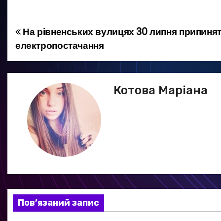
На рівненських вулицях 30 липня припиня
Н
електропостачання
а
в
Котова Маріана
і
г
а
ц
і
я
Пов’язаний запис