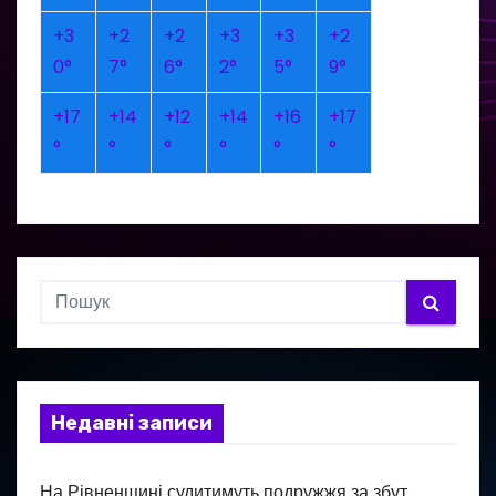
+
3
+
2
+
2
+
3
+
3
+
2
0°
7°
6°
2°
5°
9°
+
17
+
14
+
12
+
14
+
16
+
17
°
°
°
°
°
°
Недавні записи
На Рівненщині судитимуть подружжя за збут