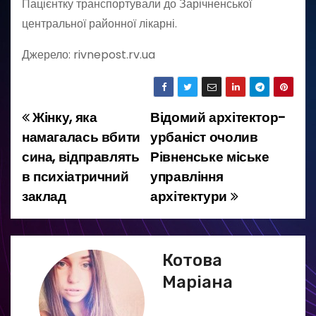
Пацієнтку транспортували до Зарічненської
центральної районної лікарні.
Джерело: rivnepost.rv.ua
Жінку, яка
Відомий архітектор-
Н
намагалась вбити
урбаніст очолив
а
сина, відправлять
Рівненське міське
в психіатричний
управління
в
заклад
архітектури
і
г
Котова
а
Маріана
ц