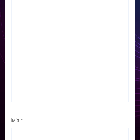
Ім'я
*