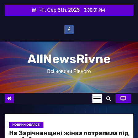
П
Чт. Сер 6th, 2026
3:30:02 PM
е
р
е
й
т
AllNewsRivne
и
д
Всі новини Рівного
о
в
м
і
с
т
у
НОВИНИ ОБЛАСТІ
На Зарічненщині жінка потрапила під