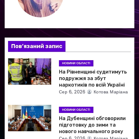
і
я
з
а
Пов’язаний запис
п
НОВИНИ ОБЛАСТІ
и
На Рівненщині судитимуть
подружжя за збут
с
наркотиків по всій Україні
Сер 6, 2026
Котова Маріана
і
в
НОВИНИ ОБЛАСТІ
На Дубенщині обговорили
підготовку до зими та
нового навчального року
Сер 6, 2026
Котова Маріана