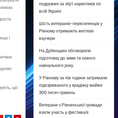
. Балувати
подружжя за збут наркотиків по
еликою.
всій Україні
просто
Шість ветеранів-переселенців у
Рівному отримають житлові
нах і
ваучери
На Дубенщині обговорили
ритмію.
підготовку до зими та нового
навчального року
ищуємо
У Рівному за пів години затримали
підозрюваного у крадіжці майже
зують, що
300 тисяч гривень
Ветерани з Рівненської громади
взяли участь у фестивалі