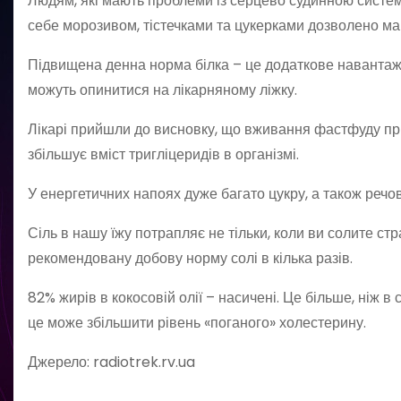
Людям, які мають проблеми із серцево судинною системо
себе морозивом, тістечками та цукерками дозволено ма
Підвищена денна норма білка – це додаткове навантаже
можуть опинитися на лікарняному ліжку.
Лікарі прийшли до висновку, що вживання фастфуду при
збільшує вміст тригліцеридів в організмі.
У енергетичних напоях дуже багато цукру, а також речо
Сіль в нашу їжу потрапляє не тільки, коли ви солите ст
рекомендовану добову норму солі в кілька разів.
82% жирів в кокосовій олії – насичені. Це більше, ніж в
це може збільшити рівень «поганого» холестерину.
Джерело: radiotrek.rv.ua