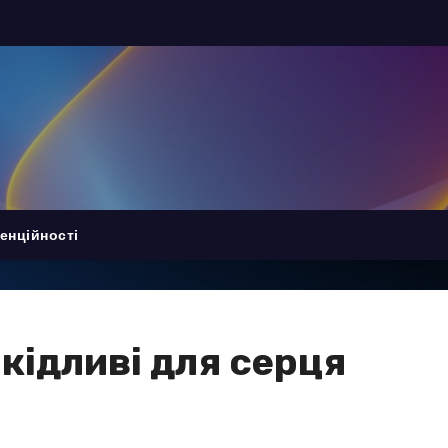
енційності
шкідливі для серця