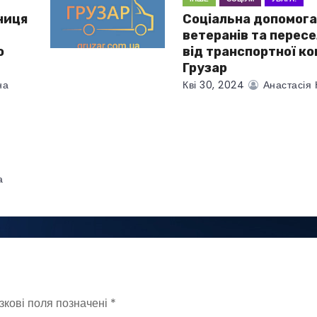
ниця
Соціальна допомога
ветеранів та перес
о
від транспортної ко
Грузар
на
Кві 30, 2024
Анастасія 
а
зкові поля позначені
*