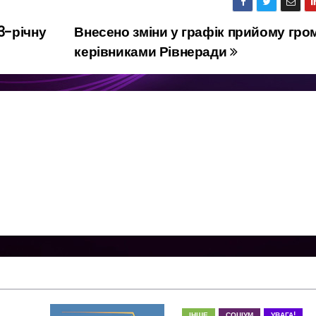
3-річну
Внесено зміни у графік прийому гро
керівниками Рівнеради
ІНШЕ
СОЦІУМ
УВАГА!