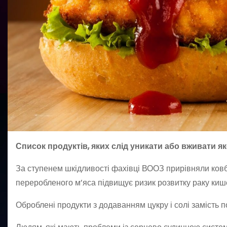
Список продуктів, яких слід уникати або вживати я
За ступенем шкідливості фахівці ВООЗ прирівняли ковб
переробленого м’яса підвищує ризик розвитку раку киш
Оброблені продукти з додаванням цукру і солі замість по