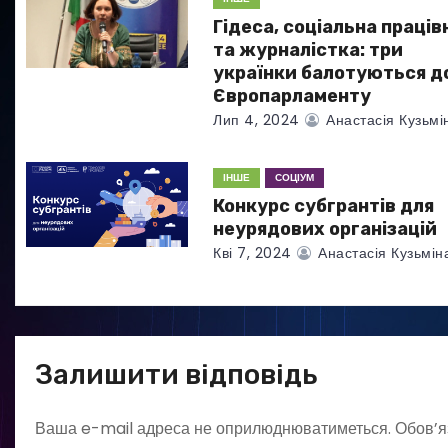
а
Гідеса, соціальна праців
та журналістка: три
п
українки балотуються д
Європарламенту
и
Лип 4, 2024
Анастасія Кузьмі
с
ІНШЕ
СОЦІУМ
і
Конкурс субгрантів для
в
неурядових організацій
Кві 7, 2024
Анастасія Кузьмін
Залишити відповідь
Ваша e-mail адреса не оприлюднюватиметься.
Обов’я