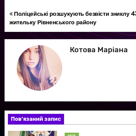
Поліцейські розшукують безвісти зниклу 4
Н
жительку Рівненського району
а
в
Котова Маріана
і
г
а
ц
і
я
Пов’язаний запис
з
ІНШЕ