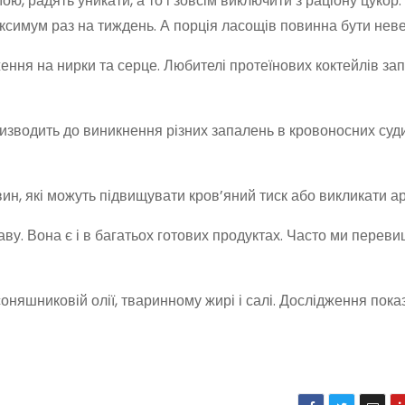
ю, радять уникати, а то і зовсім виключити з раціону цукор
ксимум раз на тиждень. А порція ласощів повинна бути нев
ння на нирки та серце. Любителі протеїнових коктейлів за
зводить до виникнення різних запалень в кровоносних суди
вин, які можуть підвищувати кров’яний тиск або викликати а
раву. Вона є і в багатьох готових продуктах. Часто ми перев
 соняшниковій олії, тваринному жирі і салі. Дослідження пока