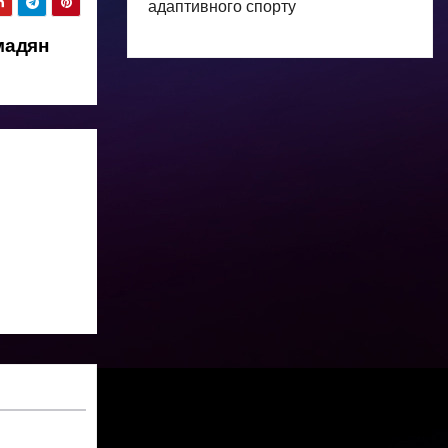
адаптивного спорту
мадян