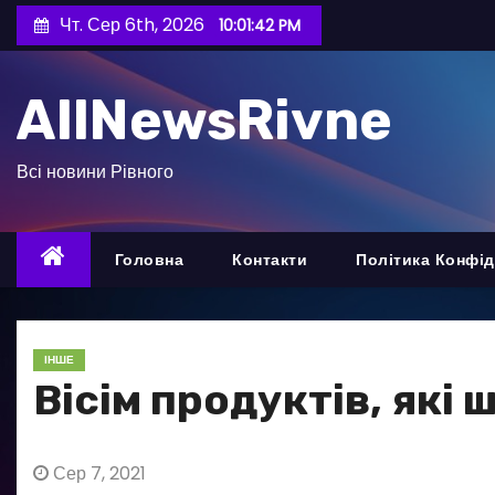
П
Чт. Сер 6th, 2026
10:01:43 PM
е
р
AllNewsRivne
е
й
т
Всі новини Рівного
и
д
о
Головна
Контакти
Політика Конфід
в
м
і
ІНШЕ
с
Вісім продуктів, які 
т
у
Сер 7, 2021