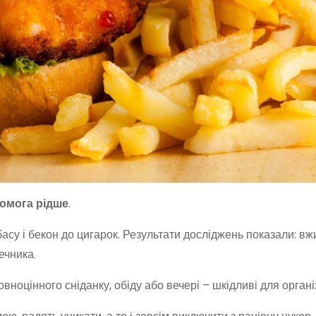
комога рідше
.
асу і бекон до цигарок. Результати досліджень показали: в
ечника.
вноцінного сніданку, обіду або вечері – шкідливі для органі