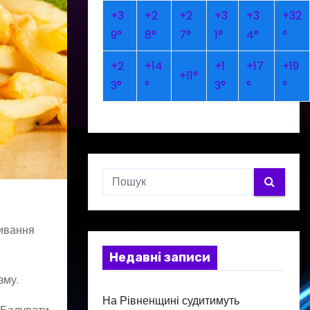
+
3
+
2
+
2
+
3
+
3
+
32
9°
8°
7°
1°
4°
°
+
2
+
14
+
1
+
17
+
19
+
11°
3°
°
3°
°
°
живання
Недавні записи
зму.
На Рівненщині судитимуть