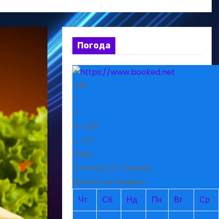
Погода
+
38
°
C
H:
+
29°
L:
+
17°
Рівне
П’ятниця, 07 Серпень
Прогноз на тиждень
Чт
Сб
Нд
Пн
Вт
Ср