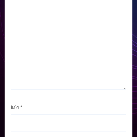
Ім'я
*