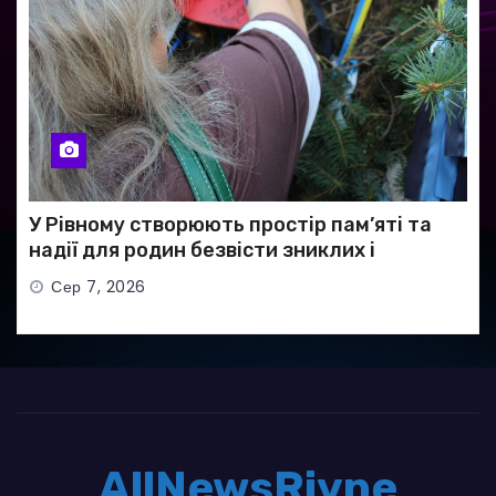
У Рівному створюють простір пам’яті та
надії для родин безвісти зниклих і
полонених військових
Сер 7, 2026
AllNewsRivne