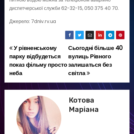
диспетчерської служби 62-32-15, 050 375 40 70.
Джерело: 7dniv.rv.ua
У рівненському
Сьогодні більше 40
Н
парку відбудеться
вулиць Рівного
а
показ фільму просто
залишаться без
неба
світла
в
і
г
Котова
Маріана
а
ц