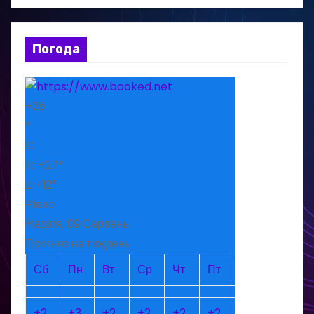
Погода
+
25
°
C
H:
+
27°
L:
+
12°
Рівне
Неділя, 09 Серпень
Прогноз на тиждень
Сб
Пн
Вт
Ср
Чт
Пт
+
2
+
3
+
2
+
2
+
2
+
2