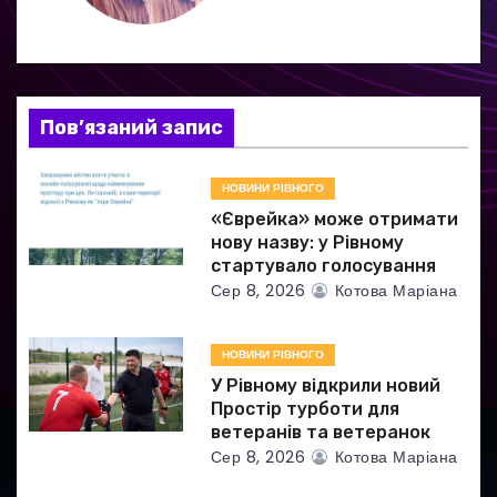
і
я
з
Пов’язаний запис
а
НОВИНИ РІВНОГО
п
«Єврейка» може отримати
и
нову назву: у Рівному
стартувало голосування
с
Сер 8, 2026
Котова Маріана
і
НОВИНИ РІВНОГО
в
У Рівному відкрили новий
Простір турботи для
ветеранів та ветеранок
Сер 8, 2026
Котова Маріана