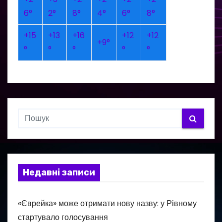
6°
2°
8°
4°
6°
8°
+
15
+
13
+
16
+
12
+
12
+
9°
°
°
°
°
°
Недавні записи
«Єврейка» може отримати нову назву: у Рівному
стартувало голосування