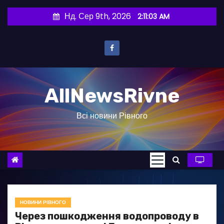
П
Нд. Сер 9th, 2026
2:11:04 AM
е
р
е
й
т
AllNewsRivne
и
д
Всі новини Рівного
о
в
м
і
с
т
у
НОВИНИ РІВНОГО
Через пошкодження водопроводу в