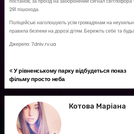
постанов, за проїзд на заборонений сигнал світлофора т
291 пішохода.
Поліцейські наголошують усім громадянам на неухильн
правила безпеки на дорозі дітям. Бережіть себе та будь
Джерело: 7dniv.rv.ua
У рівненському парку відбудеться показ
Н
фільму просто неба
а
в
Котова Маріана
і
г