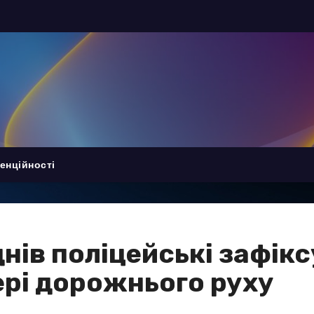
енційності
днів поліцейські зафі
рі дорожнього руху