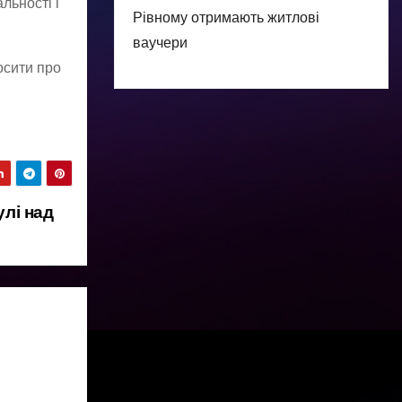
льності і
Рівному отримають житлові
ваучери
осити про
улі над