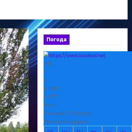
Погода
+
29
°
C
H:
+
30°
L:
+
17°
Рівне
П’ятниця, 07 Серпень
Прогноз на тиждень