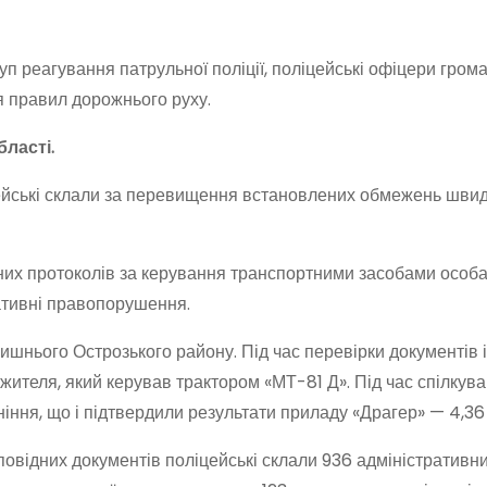
руп реагування патрульної поліції, поліцейські офіцери грома
я правил дорожнього руху.
бласті.
ейські склали за перевищення встановлених обмежень швид
ивних протоколів за керування транспортними засобами особа
ративні правопорушення.
лишнього Острозького району. Під час перевірки документів 
жителя, який керував трактором «МТ-81 Д». Під час спілкува
ніння, що і підтвердили результати приладу «Драгер» — 4,36
овідних документів поліцейські склали 936 адміністративн