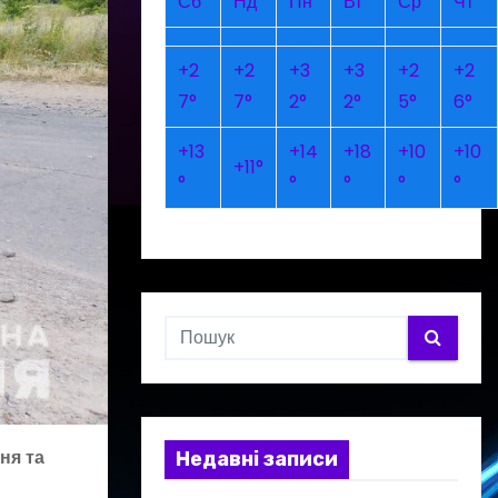
Сб
Нд
Пн
Вт
Ср
Чт
+
2
+
2
+
3
+
3
+
2
+
2
7°
7°
2°
2°
5°
6°
+
13
+
14
+
18
+
10
+
10
+
11°
°
°
°
°
°
ня та
Недавні записи