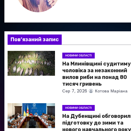
а
ц
і
я
Пов’язаний запис
з
НОВИНИ ОБЛАСТІ
а
На Млинівщині судитиму
чоловіка за незаконний
п
вилов риби на понад 80
тисяч гривень
и
Сер 7, 2026
Котова Маріана
с
НОВИНИ ОБЛАСТІ
і
На Дубенщині обговорил
в
підготовку до зими та
нового навчального рок