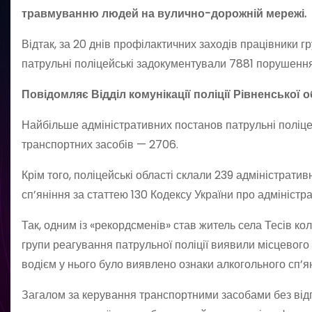
травмуванню людей на вулично-дорожній мережі.
Відтак, за 20 днів профілактичних заходів працівники г
патрульні поліцейські задокументували 7881 порушенн
Повідомляє Відділ комунікації поліції Рівненської о
Найбільше адміністративних постанов патрульні поліц
транспортних засобів — 2706.
Крім того, поліцейські області склали 239 адміністрат
сп’яніння за статтею 130 Кодексу України про адмініст
Так, одним із «рекордсменів» став житель села Тесів ко
групи реагування патрульної поліції виявили місцевого 
водієм у нього було виявлено ознаки алкогольного сп’я
Загалом за керування транспортними засобами без відп