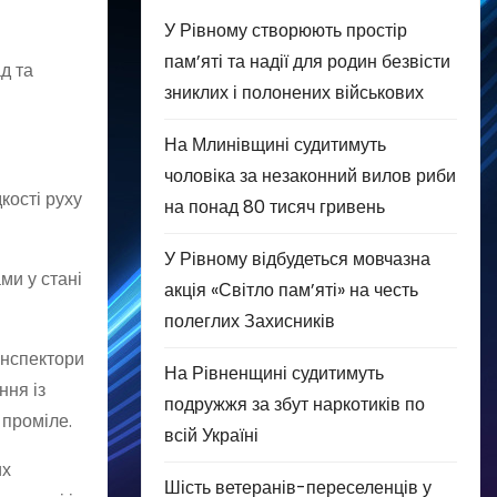
У Рівному створюють простір
пам’яті та надії для родин безвісти
д та
зниклих і полонених військових
На Млинівщині судитимуть
чоловіка за незаконний вилов риби
кості руху
на понад 80 тисяч гривень
У Рівному відбудеться мовчазна
ми у стані
акція «Світло пам’яті» на честь
полеглих Захисників
інспектори
На Рівненщині судитимуть
ння із
подружжя за збут наркотиків по
 проміле.
всій Україні
их
Шість ветеранів-переселенців у