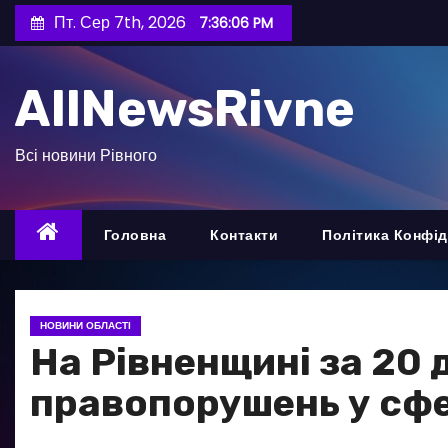
П
Пт. Сер 7th, 2026
7:36:07 PM
е
р
AllNewsRivne
е
й
т
Всі новини Рівного
и
д
о
Головна
Контакти
Політика Конфід
в
м
і
НОВИНИ ОБЛАСТІ
с
На Рівненщині за 20 
т
правопорушень у сфе
у