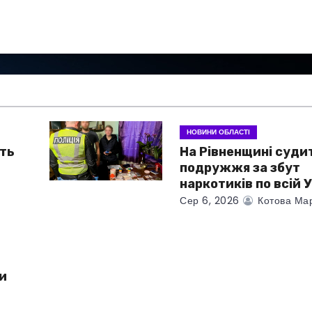
НОВИНИ ОБЛАСТІ
ть
На Рівненщині суди
подружжя за збут
наркотиків по всій У
Сер 6, 2026
Котова Ма
и
у