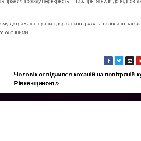
а правил проїзду перехресть — 123, притягнули до відповіда
ому дотриманні правил дорожнього руху та особливо нагол
те обачними.
Чоловік освідчився коханій на повітряній к
Рівненщиною