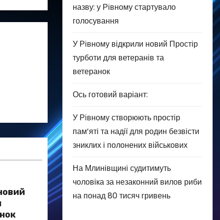
назву: у Рівному стартувало
голосування
У Рівному відкрили новий Простір
турботи для ветеранів та
ветеранок
Ось готовий варіант:
У Рівному створюють простір
пам’яті та надії для родин безвісти
зниклих і полонених військових
На Млинівщині судитимуть
чоловіка за незаконний вилов риби
 новий
на понад 80 тисяч гривень
я
анок