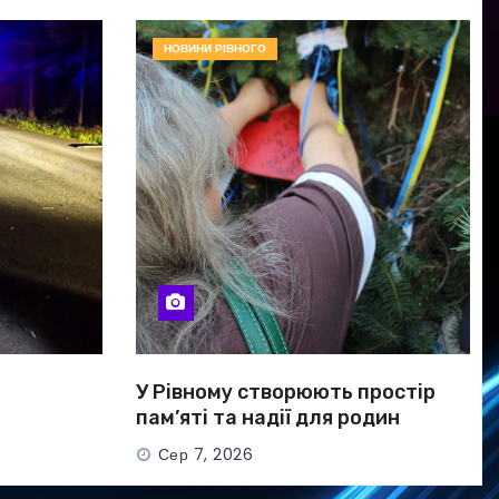
НОВИНИ РІВНОГО
У Рівному створюють простір
пам’яті та надії для родин
безвісти зниклих і полонених
Сер 7, 2026
військових