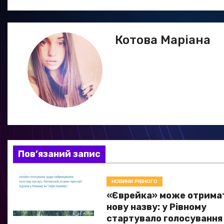
в
і
Котова Маріана
г
а
ц
і
я
Пов’язаний запис
з
а
НОВИНИ РІВНОГО
«Єврейка» може отрима
п
нову назву: у Рівному
и
стартувало голосування