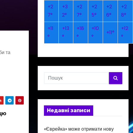
+
2
+
3
+
2
+
2
+
2
+
2
7°
2°
7°
5°
6°
8°
+
11
+
13
+
18
+
10
+
12
+
11°
°
°
°
°
°
би та
Недавні записи
цю
«Єврейка» може отримати нову