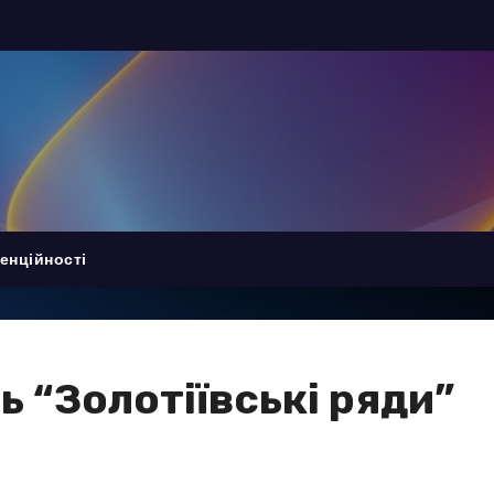
енційності
ь “Золотіївські ряди”