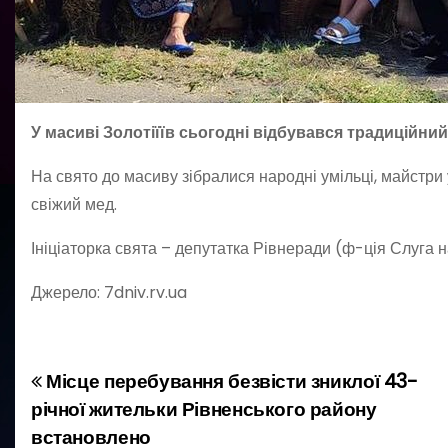
У масиві Золотіїїв сьогодні відбувався традиційний
На свято до масиву зібралися народні умільці, майстри 
свіжий мед.
Ініціаторка свята – депутатка Рівнеради (ф-ція Слуга
Джерело: 7dniv.rv.ua
Місце перебування безвісти зниклої 43-
Н
річної жительки Рівненського району
а
встановлено