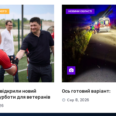
НОГО
НОВИНИ ОБЛАСТІ
 відкрили новий
Ось готовий варіант:
урботи для ветеранів
Сер 8, 2026
анок
26