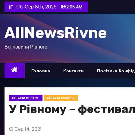
П
Сб. Сер 8th, 2026
11:52:07 AM
е
р
AllNewsRivne
е
й
т
Всі новини Рівного
и
д
о
Головна
Контакти
Політика Конфід
в
м
і
НОВИНИ ОБЛАСТІ
НОВИНИ РІВНОГО
с
У Рівному – фестивал
т
у
Сер 14, 2021