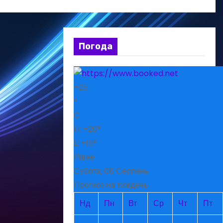
Погода
+
25
°
C
H:
+
26°
L:
+
15°
Рівне
Субота, 08 Серпень
Прогноз на тиждень
Нд
Пн
Вт
Ср
Чт
Пт