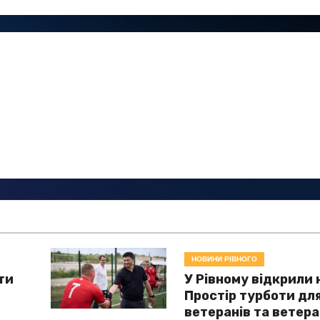
НОВИНИ РІВНОГО
ти
У Рівному відкрили
Простір турботи дл
ветеранів та ветер