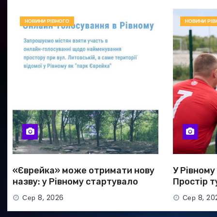
НОВИНИ РІВНОГО
НОВИНИ РІВ
«Єврейка» може отримати нову
У Рівному
назву: у Рівному стартувало
Простір т
голосування
та ветер
Сер 8, 2026
Сер 8, 20