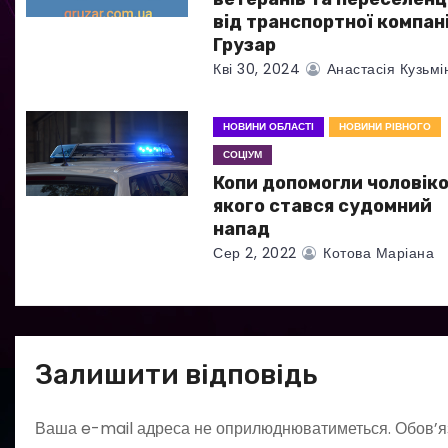
а
від транспортної компані
п
Грузар
Кві 30, 2024
Анастасія Кузьмі
и
с
НОВИНИ ОБЛАСТІ
НОВИНИ РІВНОГО
СОЦІУМ
і
Копи допомогли чоловіков
в
якого стався судомний
напад
Сер 2, 2022
Котова Маріана
Залишити відповідь
Ваша e-mail адреса не оприлюднюватиметься.
Обов’я