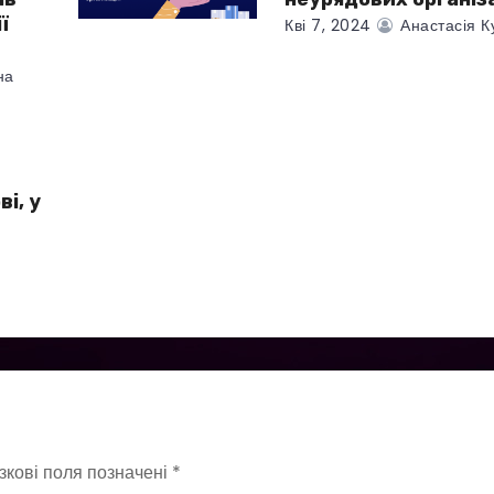
ї
Кві 7, 2024
Анастасія К
на
і, у
зкові поля позначені
*