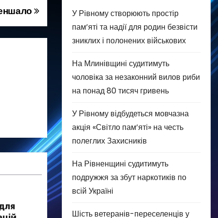
меншало
У Рівному створюють простір
пам’яті та надії для родин безвісти
зниклих і полонених військових
На Млинівщині судитимуть
чоловіка за незаконний вилов риби
на понад 80 тисяч гривень
У Рівному відбудеться мовчазна
акція «Світло пам’яті» на честь
полеглих Захисників
На Рівненщині судитимуть
подружжя за збут наркотиків по
всій Україні
 для
Шість ветеранів-переселенців у
ацій