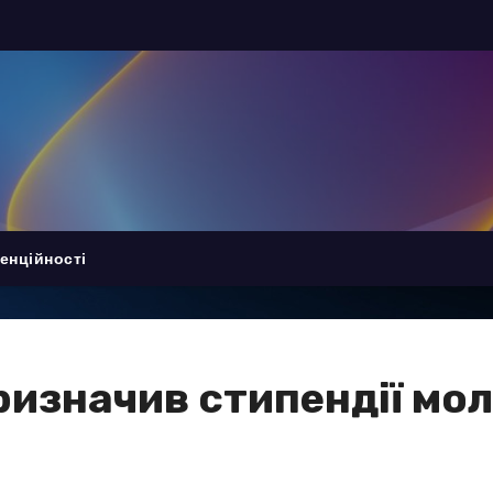
енційності
ризначив стипендії мо