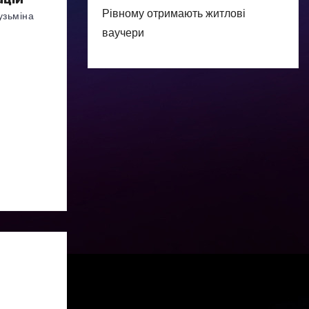
Рівному отримають житлові
узьміна
ваучери