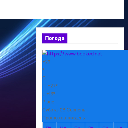
Погода
+
29
°
C
H:
+
27°
L:
+
13°
Рівне
Субота, 08 Серпень
Прогноз на тиждень