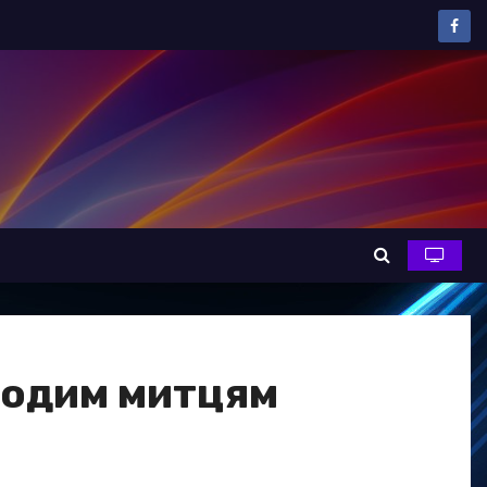
лодим митцям