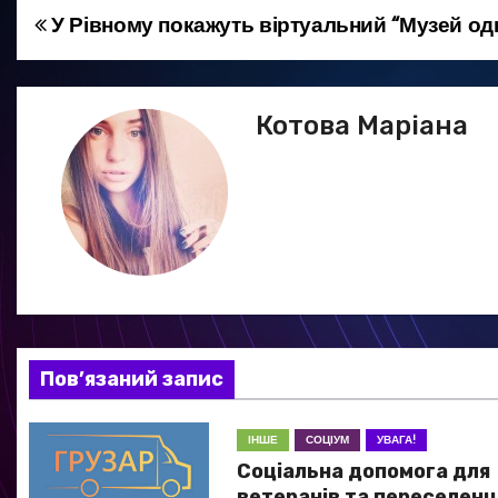
У Рівному покажуть віртуальний “Музей одн
Н
а
в
Котова Маріана
і
г
а
ц
і
Пов’язаний запис
я
ІНШЕ
СОЦІУМ
УВАГА!
з
Соціальна допомога для
ветеранів та переселенц