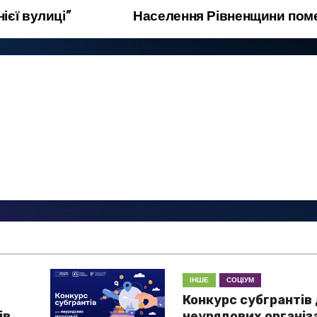
ієї вулиці”
Населення Рівненщини по
ІНШЕ
СОЦІУМ
Конкурс субгрантів
ів
неурядових організ