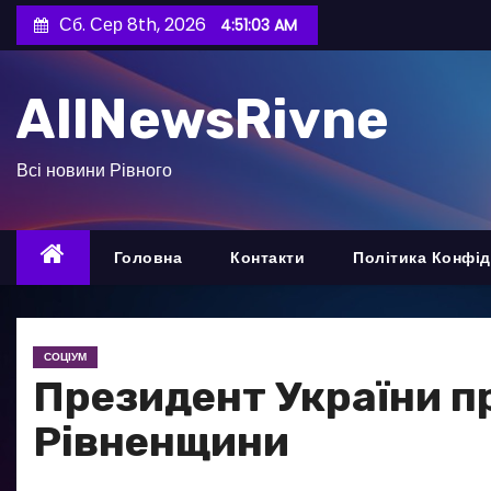
П
Сб. Сер 8th, 2026
4:51:04 AM
е
р
AllNewsRivne
е
й
т
Всі новини Рівного
и
д
о
Головна
Контакти
Політика Конфід
в
м
і
СОЦІУМ
с
Президент України п
т
Рівненщини
у