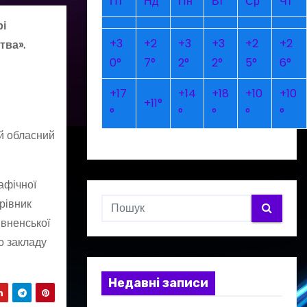
Пт
Нд
Пн
Вт
Ср
Чт
рі
+
3
+
2
+
3
+
3
+
2
+
2
тва».
0°
7°
2°
2°
5°
6°
+
17
+
14
+
18
+
10
+
10
+
11°
°
°
°
°
°
ий обласний
афічної
рівник
івненської
о закладу
Недавні записи