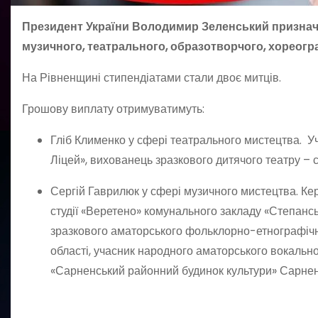
Президент України Володимир Зеленський признач
музичного, театрального, образотворчого, хореогр
На Рівненщині стипендіатами стали двоє митців.
Грошову виплату отримуватимуть:
Гліб Клименко у сфері театрального мистецтва. Уче
Ліцей», вихованець зразкового дитячого театру – с
Сергій Гаврилюк у сфері музичного мистецтва. Ке
студії «Веретено» комунального закладу «Степансь
зразкового аматорського фольклорно-етнографічно
області, учасник народного аматорського вокально
«Сарненський районний будинок культури» Сарнен