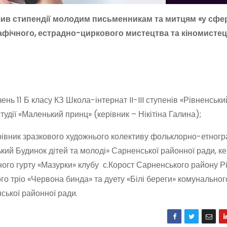
ив стипендії молодим письменникам та митцям «у сфе
афічного, естрадно-циркового мистецтва та кіномистец
нь 11 Б класу КЗ Школа-інтернат II-III ступенів «Рівненськ
тудії «Маленький принц» (керівник – Нікітіна Галина);
рівник зразкового художнього колективу фольклорно-етногр
кий Будинок дітей та молоді» Сарненської районної ради, ке
го гурту «Мазурки» клубу с.Корост Сарненського району Р
го тріо «Червона бинда» та дуету «Білі береги» комунальног
ської районної ради.