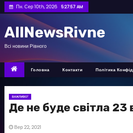
П
Пн. Сер 10th, 2026
5:27:58 AM
е
р
AllNewsRivne
е
й
т
Всі новини Рівного
и
д
о
Головна
Контакти
Політика Конфід
в
м
і
ВАЖЛИВО!
с
Де не буде світла 23
т
у
Вер 22, 2021