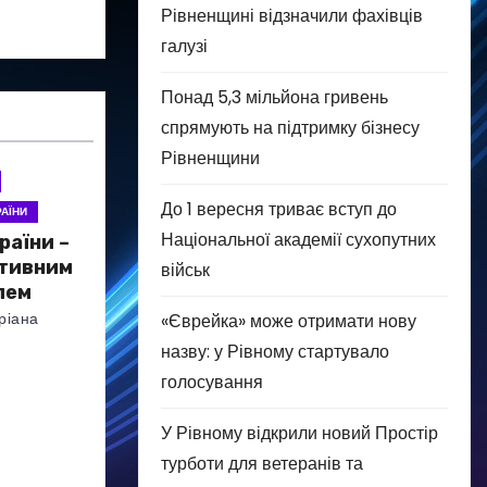
Рівненщині відзначили фахівців
галузі
Понад 5,3 мільйона гривень
спрямують на підтримку бізнесу
Рівненщини
До 1 вересня триває вступ до
АЇНИ
Національної академії сухопутних
раїни –
ктивним
військ
лем
ріана
«Єврейка» може отримати нову
назву: у Рівному стартувало
голосування
У Рівному відкрили новий Простір
турботи для ветеранів та