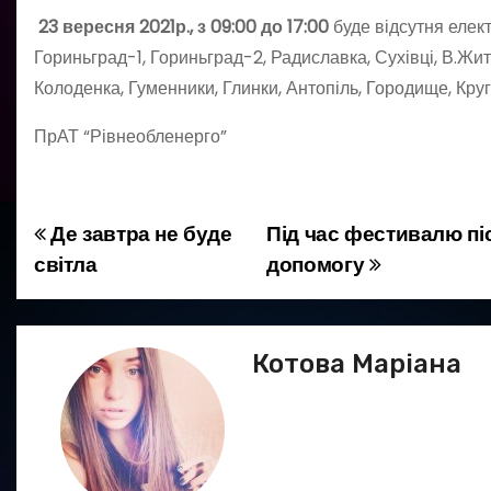
23 вересня 2021р., з 09:00 до 17:00
буде відсутня елек
Гориньград-1, Гориньград-2, Радиславка, Сухівці, В.Жи
Колоденка, Гуменники, Глинки, Антопіль, Городище, Круг
ПрАТ “Рівнеобленерго”
Де завтра не буде
Під час фестивалю пі
Н
світла
допомогу
а
в
Котова Маріана
і
г
а