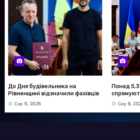
До Дня будівельника на
Понад 5,3
Рівненщині відзначили фахівців
спрямують
галузі
Рівненщи
Сер 9, 2026
Сер 9, 20