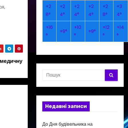
+
2
+
2
+
2
+
2
+
2
+
3
ря,
8°
4°
4°
4°
8°
4°
+
16
+
10
+
12
+
14
+
9°
+
9°
°
°
°
°
омедичну
Недавні записи
До Дня будівельника на