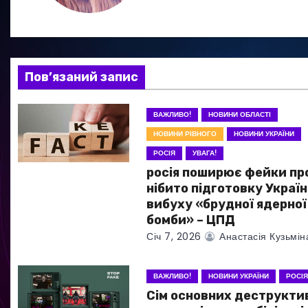
ц
і
я
Пов’язаний запис
з
ВАЖЛИВО!
НОВИНИ ОБЛАСТІ
а
НОВИНИ РІВНОГО
НОВИНИ УКРАЇНИ
РОСІЯ
УВАГА!
п
росія поширює фейки пр
и
нібито підготовку Украї
вибуху «брудної ядерної
с
бомби» – ЦПД
Січ 7, 2026
Анастасія Кузьмін
і
в
ВАЖЛИВО!
НОВИНИ УКРАЇНИ
РОСІ
Сім основних деструкти