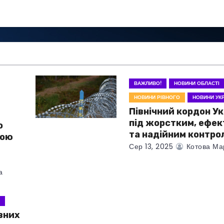
ВАЖЛИВО!
НОВИНИ ОБЛАСТІ
НОВИНИ РІВНОГО
НОВИНИ УКР
Північний кордон Ук
під жорстким, ефе
о
та надійним контро
ною
Сер 13, 2025
Котова Ма
а
Я
вних