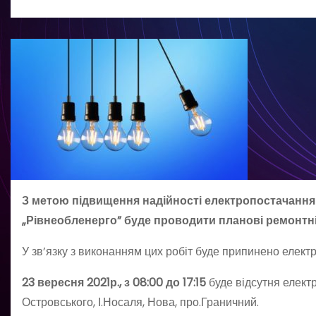
З метою підвищення надійності електропостачання 
„Рівнеобленерго” буде проводити планові ремонтні
У зв’язку з виконанням цих робіт буде припинено елект
2
3
вересня 2021р., з 08:00 до 17:15
буде відсутня електр
Островського, І.Носаля, Нова, про.Граничний.