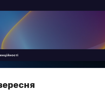
енційності
 вересня