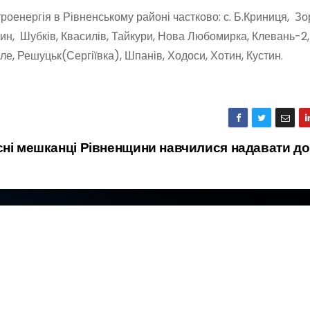
троенергія в Рівненському районі частково: с. Б.Криниця, Зо
тин, Шубків, Квасилів, Тайкури, Нова Любомирка, Клевань-2,
ле, Решуцьк(Сергіївка), Шпанів, Ходоси, Хотин, Кустин.
сні мешканці Рівненщини навчилися надавати д