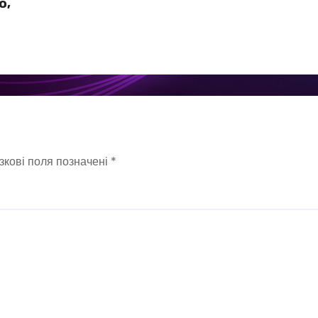
ю,
зкові поля позначені
*