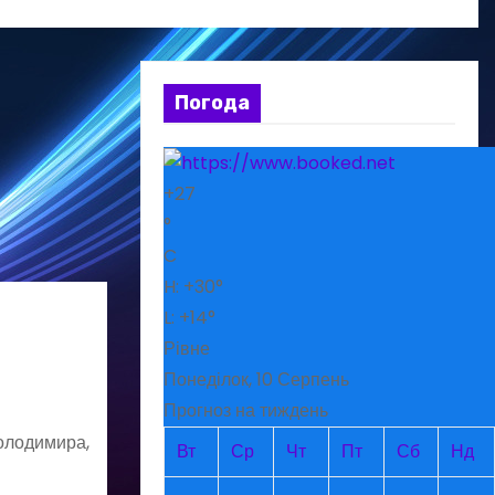
Погода
+
27
°
C
H:
+
30°
L:
+
14°
Рівне
Понеділок, 10 Серпень
Прогноз на тиждень
Володимира,
Вт
Ср
Чт
Пт
Сб
Нд