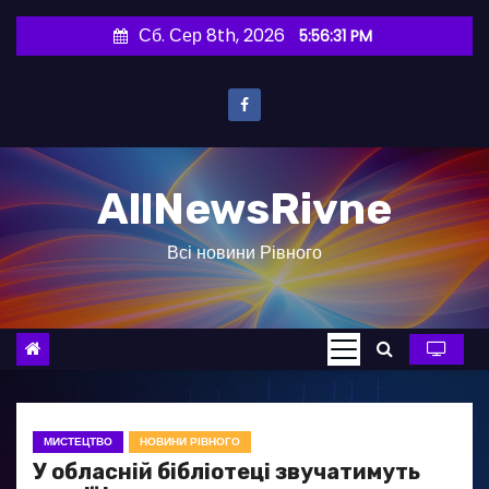
П
Сб. Сер 8th, 2026
5:56:32 PM
е
р
е
й
т
AllNewsRivne
и
д
Всі новини Рівного
о
в
м
і
с
т
у
МИСТЕЦТВО
НОВИНИ РІВНОГО
У обласній бібліотеці звучатимуть