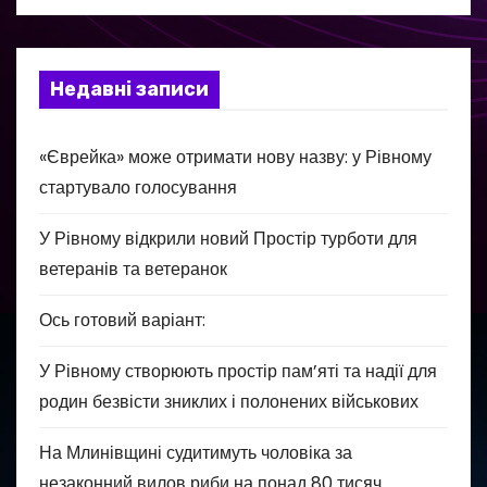
Недавні записи
«Єврейка» може отримати нову назву: у Рівному
стартувало голосування
У Рівному відкрили новий Простір турботи для
ветеранів та ветеранок
Ось готовий варіант:
У Рівному створюють простір пам’яті та надії для
родин безвісти зниклих і полонених військових
На Млинівщині судитимуть чоловіка за
незаконний вилов риби на понад 80 тисяч