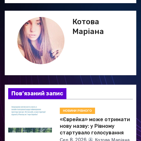
в
і
Котова
г
Маріана
а
ц
і
я
Пов’язаний запис
з
а
НОВИНИ РІВНОГО
«Єврейка» може отримати
п
нову назву: у Рівному
стартувало голосування
и
Сер 8, 2026
Котова Маріана