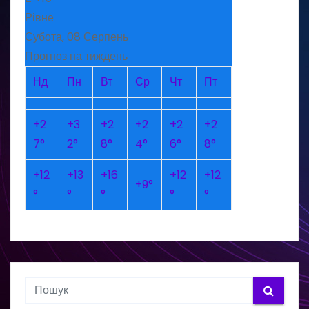
Рівне
Субота, 08 Серпень
Прогноз на тиждень
Нд
Пн
Вт
Ср
Чт
Пт
+
2
+
3
+
2
+
2
+
2
+
2
7°
2°
8°
4°
6°
8°
+
12
+
13
+
16
+
12
+
12
+
9°
°
°
°
°
°