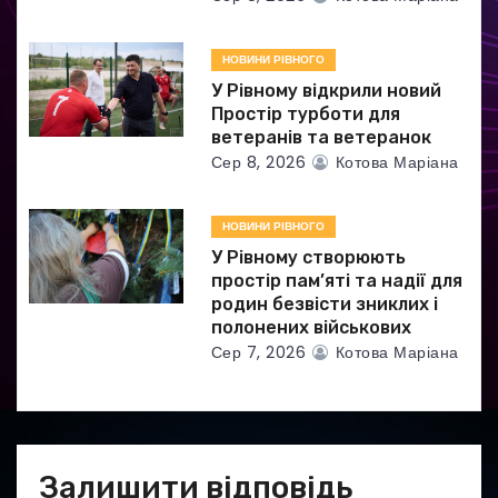
с
НОВИНИ РІВНОГО
і
У Рівному відкрили новий
в
Простір турботи для
ветеранів та ветеранок
Сер 8, 2026
Котова Маріана
НОВИНИ РІВНОГО
У Рівному створюють
простір пам’яті та надії для
родин безвісти зниклих і
полонених військових
Сер 7, 2026
Котова Маріана
Залишити відповідь