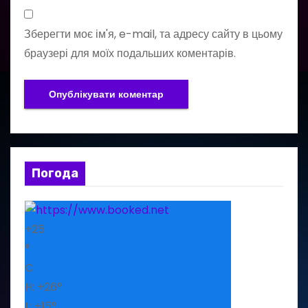
Зберегти моє ім'я, e-mail, та адресу сайту в цьому
браузері для моїх подальших коментарів.
Погода
+
25
°
C
H:
+
26°
L:
+
15°