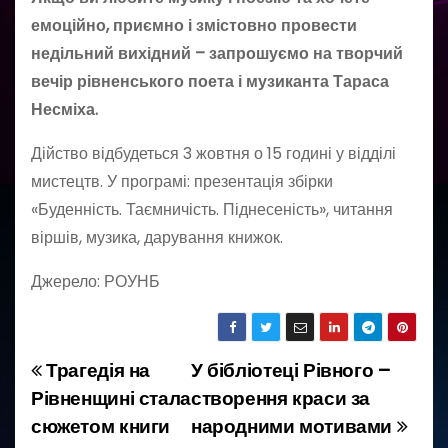
емоційно, приємно і змістовно провести
недільний вихідний – запрошуємо на творчий
вечір рівненського поета і музиканта Тараса
Несміха.
Дійство відбудеться 3 жовтня о 15 годині у відділі
мистецтв. У програмі: презентація збірки
«Буденність. Таємничість. Піднесеність», читання
віршів, музика, дарування книжок.
Джерело: РОУНБ
Трагедія на
У бібліотеці Рівного –
Н
Рівненщині стала
створення краси за
а
сюжетом книги
народними мотивами