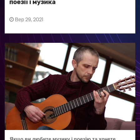
поезії і музика
Вер 29, 2021
Якщо ви любите музику і поезію та хочете