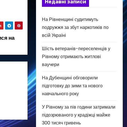
Недавні записи
На Рівненщині судитимуть
подружжя за збут наркотиків по
всій Україні
ися на
Шість ветеранів-переселенців у
Рівному отримають житлові
ваучери
На Дубенщині обговорили
підготовку до зими та нового
навчального року
У Рівному за пів години затримали
підозрюваного у крадіжці майже
300 тисяч гривень