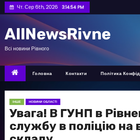
П
Чт. Сер 6th, 2026
3:14:55 PM
е
р
AllNewsRivne
е
й
т
Всі новини Рівного
и
д
о
Головна
Контакти
Політика Конфід
в
м
і
ІНШЕ
НОВИНИ ОБЛАСТІ
с
Увага! В ГУНП в Рівн
т
службу в поліцію на
у
складу