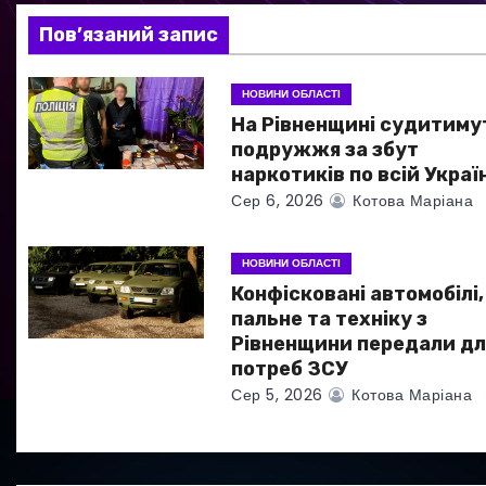
я
Пов’язаний запис
з
НОВИНИ ОБЛАСТІ
а
На Рівненщині судитиму
подружжя за збут
п
наркотиків по всій Україн
Сер 6, 2026
Котова Маріана
и
с
НОВИНИ ОБЛАСТІ
Конфісковані автомобілі,
і
пальне та техніку з
в
Рівненщини передали дл
потреб ЗСУ
Сер 5, 2026
Котова Маріана