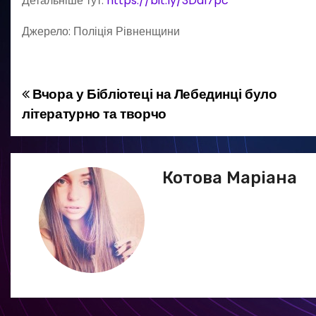
Детальніше тут:
https://bit.ly/3DaI7pc
Джерело: Поліція Рівненщини
Вчора у Бібліотеці на Лебединці було
Н
літературно та творчо
а
в
Котова Маріана
і
г
а
ц
і