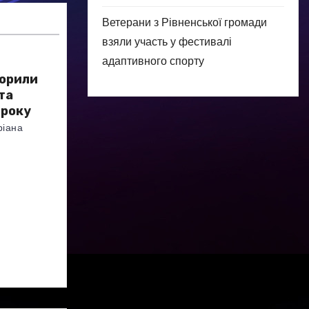
Ветерани з Рівненської громади
взяли участь у фестивалі
адаптивного спорту
ворили
та
 року
ріана