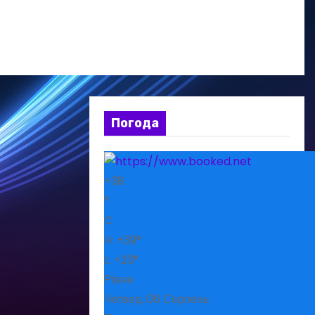
Погода
+
38
°
C
H:
+
39°
L:
+
23°
Рівне
Четвер, 06 Серпень