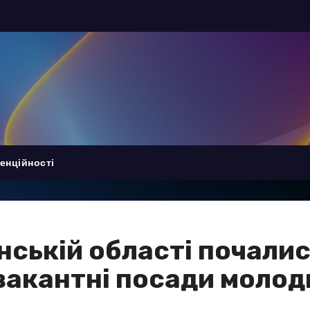
енційності
енській області почали
 вакантні посади молод