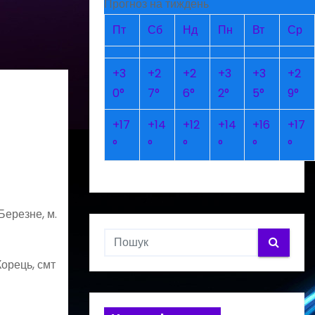
Прогноз на тиждень
Пт
Сб
Нд
Пн
Вт
Ср
+
3
+
2
+
2
+
3
+
3
+
2
0°
7°
6°
2°
5°
9°
+
17
+
14
+
12
+
14
+
16
+
17
°
°
°
°
°
°
ерезне, м.
Корець, смт