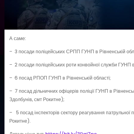
А саме:
– 3 посади поліцейських СРПП ГУНП в Рівненській област
– 2 посади поліцейських роти конвойної служби ГУНП в Р
– 6 посад РПОП ГУНП в Рівненській області;
– 7 посад дільничних офіцерів поліції ГУНП в Рів
Здолбунів, смт Рокитне);
– 5 посад інспекторів сектору реагування патрульної по
Рокитне).