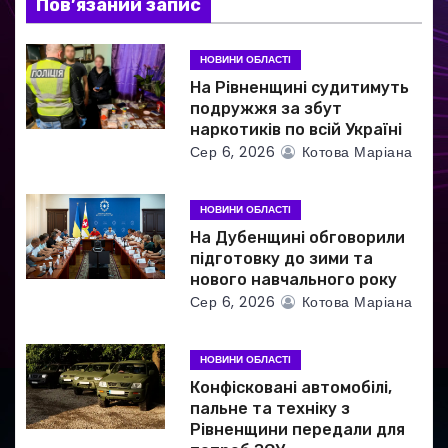
а
Пов’язаний запис
п
НОВИНИ ОБЛАСТІ
и
На Рівненщині судитимуть
подружжя за збут
с
наркотиків по всій Україні
Сер 6, 2026
Котова Маріана
і
в
НОВИНИ ОБЛАСТІ
На Дубенщині обговорили
підготовку до зими та
нового навчального року
Сер 6, 2026
Котова Маріана
НОВИНИ ОБЛАСТІ
Конфісковані автомобілі,
пальне та техніку з
Рівненщини передали для