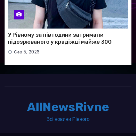
У Рівному за пів години затримали
підозрюваного у крадіжці майже 300
тисяч гривень
Сер 5, 2026
AllNewsRivne
Всі новини Рівного