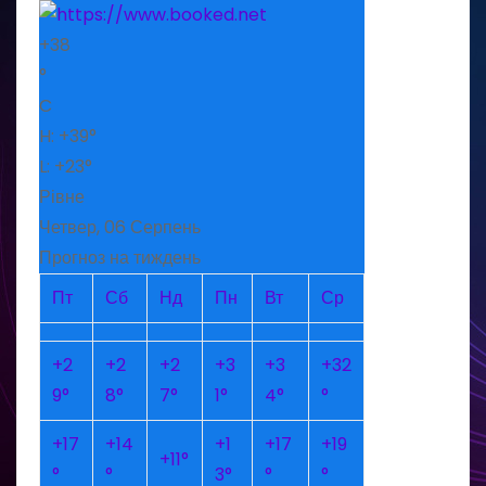
+
38
°
C
H:
+
39°
L:
+
23°
Рівне
Четвер, 06 Серпень
Прогноз на тиждень
Пт
Сб
Нд
Пн
Вт
Ср
+
2
+
2
+
2
+
3
+
3
+
32
9°
8°
7°
1°
4°
°
+
17
+
14
+
1
+
17
+
19
+
11°
°
°
3°
°
°