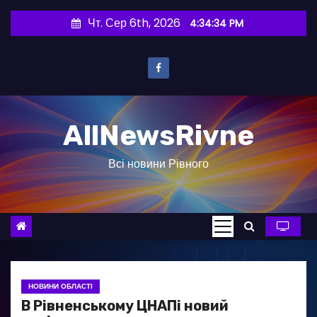
П
Чт. Сер 6th, 2026
4:34:35 PM
е
р
е
й
т
AllNewsRivne
и
д
Всі новини Рівного
о
в
м
і
с
т
у
НОВИНИ ОБЛАСТІ
В Рівненському ЦНАПі новий