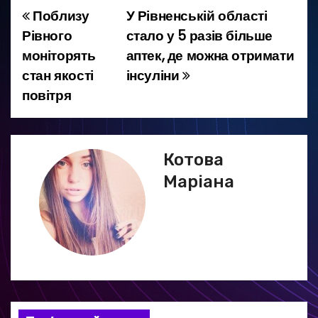
Поблизу
У Рівненській області
Н
Рівного
стало у 5 разів більше
а
моніторять
аптек, де можна отримати
стан якості
інсуліни
в
повітря
і
г
Котова
а
Маріана
ц
і
я
з