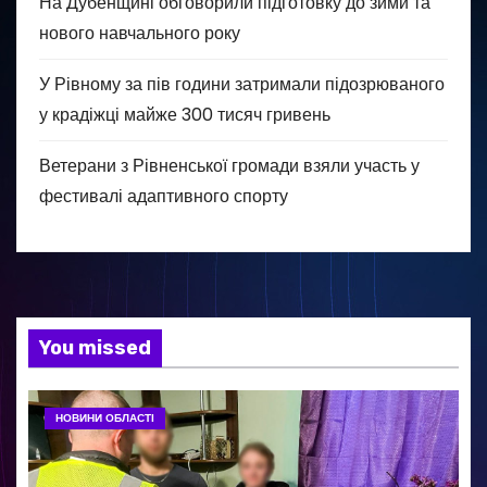
На Дубенщині обговорили підготовку до зими та
нового навчального року
У Рівному за пів години затримали підозрюваного
у крадіжці майже 300 тисяч гривень
Ветерани з Рівненської громади взяли участь у
фестивалі адаптивного спорту
You missed
НОВИНИ ОБЛАСТІ