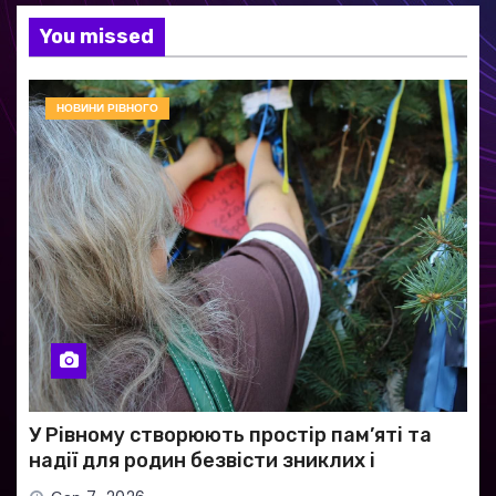
You missed
НОВИНИ РІВНОГО
У Рівному створюють простір пам’яті та
надії для родин безвісти зниклих і
полонених військових