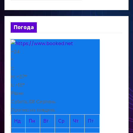
Погода
+
24
°
C
H:
+
27°
L:
+
15°
Рівне
Субота, 08 Серпень
Прогноз на тиждень
Нд
Пн
Вт
Ср
Чт
Пт