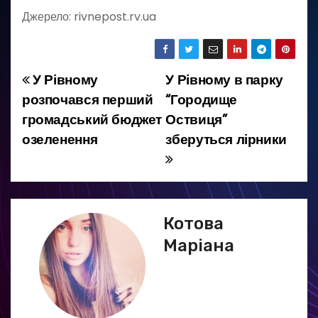
Джерело: rivnepost.rv.ua
У Рівному
У Рівному в парку
Н
розпочався перший
“Городище
а
громадський бюджет
Оствиця”
озеленення
зберуться лірники
в
і
г
Котова
а
Маріана
ц
і