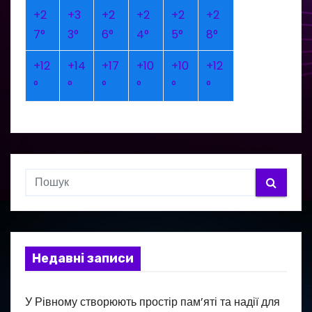
+
2
+
3
+
2
+
2
+
2
+
2
7°
3°
6°
4°
5°
8°
+
12
+
14
+
17
+
10
+
10
+
12
°
°
°
°
°
°
Недавні записи
У Рівному створюють простір пам’яті та надії для