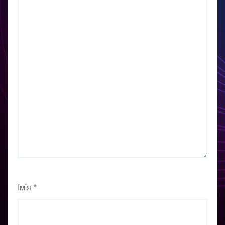
Ім'я
*