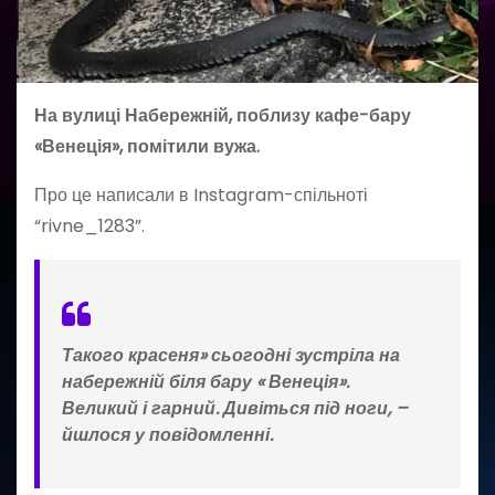
На вулиці Набережній, поблизу кафе-бару
«Венеція», помітили вужа.
Про це написали в Instagram-спільноті
“rivne_1283”.
Такого красеня» сьогодні зустріла на
набережній біля бару « Венеція».
Великий і гарний. Дивіться під ноги,
–
йшлося у повідомленні.