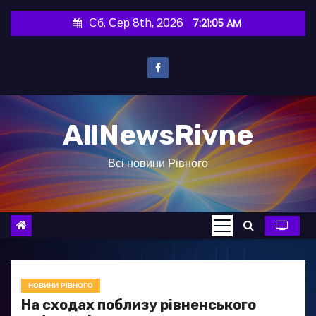
П
Сб. Сер 8th, 2026
7:21:06 AM
е
р
е
й
т
AllNewsRivne
и
д
Всі новини Рівного
о
в
м
і
с
т
у
НОВИНИ РІВНОГО
На сходах поблизу рівненського