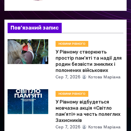
я
з
а
Пов’язаний запис
п
НОВИНИ РІВНОГО
и
У Рівному створюють
простір пам’яті та надії для
с
родин безвісти зниклих і
полонених військових
і
Сер 7, 2026
Котова Маріана
в
НОВИНИ РІВНОГО
У Рівному відбудеться
мовчазна акція «Світло
пам’яті» на честь полеглих
Захисників
Сер 7, 2026
Котова Маріана