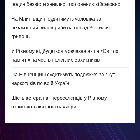
родин безвісти зниклих і полонених військових
На Млинівщині судитимуть чоловіка за
незаконний вилов риби на понад 80 тисяч
гривень
У Рівному відбудеться мовчазна акція «Світло
пам’яті» на честь полеглих Захисників
На Рівненщині судитимуть подружжя за збут
наркотиків по всій Україні
Шість ветеранів-переселенців у Рівному
отримають житлові ваучери