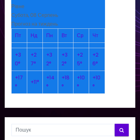
Рівне
Субота, 08 Серпень
Прогноз на тиждень
Пт
Нд
Пн
Вт
Ср
Чт
+
3
+
2
+
3
+
3
+
2
+
2
0°
7°
2°
2°
5°
6°
+
17
+
14
+
18
+
10
+
10
+
11°
°
°
°
°
°