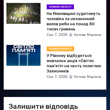
і
НОВИНИ ОБЛАСТІ
в
На Млинівщині судитимуть
чоловіка за незаконний
вилов риби на понад 80
тисяч гривень
Сер 7, 2026
Котова Маріана
НОВИНИ РІВНОГО
У Рівному відбудеться
мовчазна акція «Світло
пам’яті» на честь полеглих
Захисників
Сер 7, 2026
Котова Маріана
Залишити відповідь