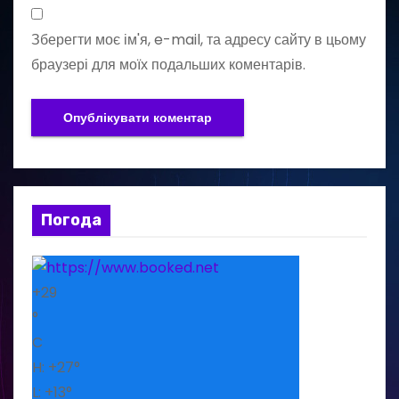
Зберегти моє ім'я, e-mail, та адресу сайту в цьому
браузері для моїх подальших коментарів.
Погода
+
29
°
C
H:
+
27°
L:
+
13°