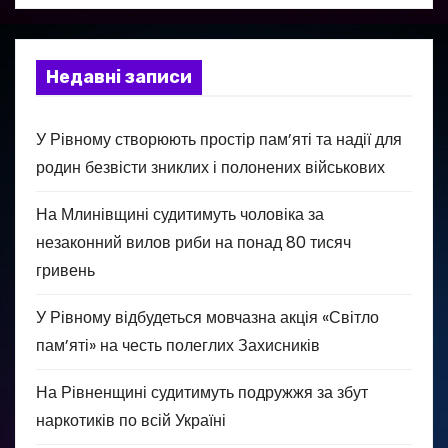
Недавні записи
У Рівному створюють простір пам’яті та надії для
родин безвісти зниклих і полонених військових
На Млинівщині судитимуть чоловіка за
незаконний вилов риби на понад 80 тисяч
гривень
У Рівному відбудеться мовчазна акція «Світло
пам’яті» на честь полеглих Захисників
На Рівненщині судитимуть подружжя за збут
наркотиків по всій Україні