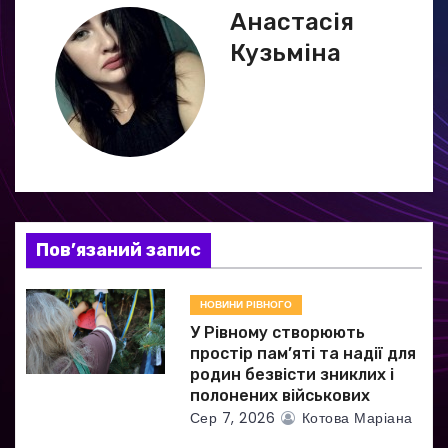
і
Анастасія
г
Кузьміна
а
ц
і
я
Пов’язаний запис
з
а
НОВИНИ РІВНОГО
У Рівному створюють
п
простір пам’яті та надії для
родин безвісти зниклих і
и
полонених військових
Сер 7, 2026
Котова Маріана
с