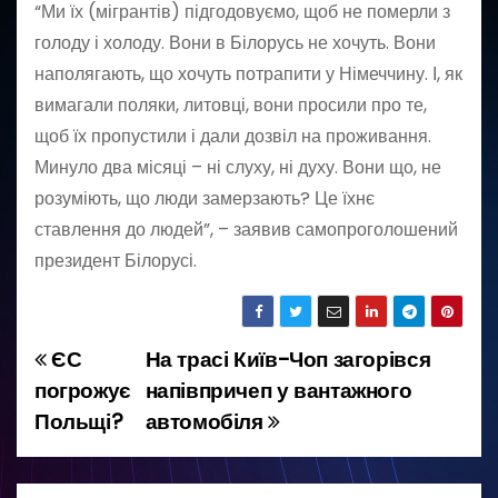
“Ми їх (мігрантів) підгодовуємо, щоб не померли з
голоду і холоду. Вони в Білорусь не хочуть. Вони
наполягають, що хочуть потрапити у Німеччину. І, як
вимагали поляки, литовці, вони просили про те,
щоб їх пропустили і дали дозвіл на проживання.
Минуло два місяці – ні слуху, ні духу. Вони що, не
розуміють, що люди замерзають? Це їхнє
ставлення до людей”, – заявив самопроголошений
президент Білорусі.
ЄС
На трасі Київ-Чоп загорівся
Н
погрожує
напівпричеп у вантажного
а
Польщі?
автомобіля
в