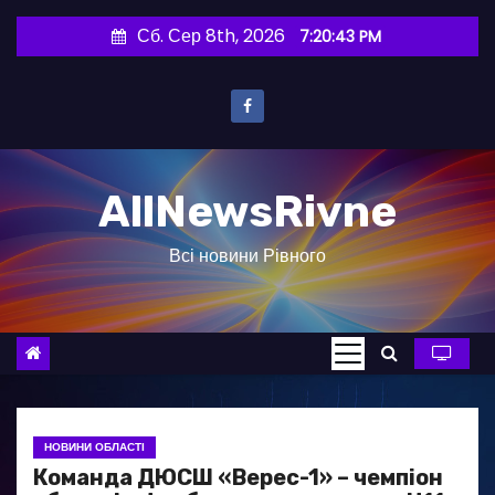
П
Сб. Сер 8th, 2026
7:20:44 PM
е
р
е
й
т
AllNewsRivne
и
д
Всі новини Рівного
о
в
м
і
с
т
у
НОВИНИ ОБЛАСТІ
Команда ДЮСШ «Верес-1» – чемпіон