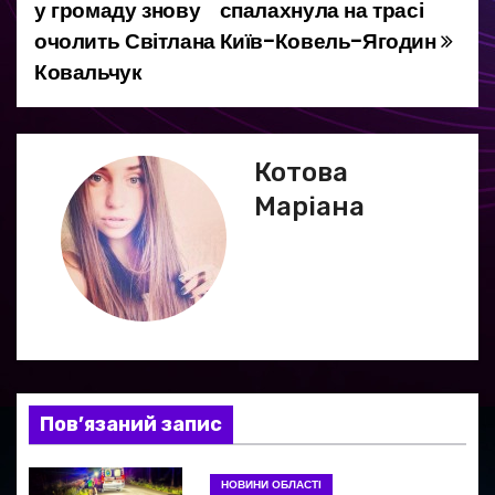
а
у громаду знову
спалахнула на трасі
очолить Світлана
Київ-Ковель-Ягодин
в
Ковальчук
і
г
Котова
а
Маріана
ц
і
я
з
а
Пов’язаний запис
п
НОВИНИ ОБЛАСТІ