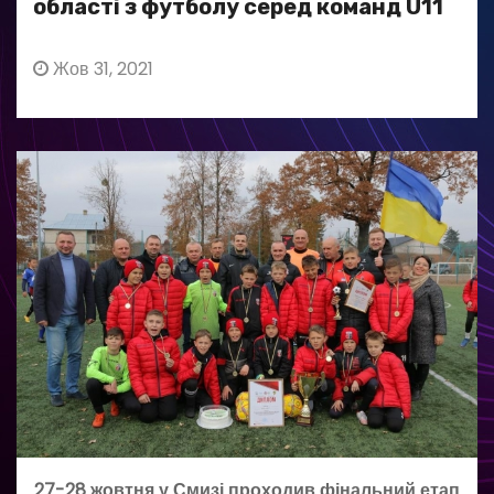
області з футболу серед команд U11
Жов 31, 2021
27-28 жовтня у Смизі проходив фінальний етап