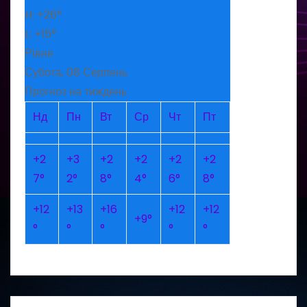
H:
+
26°
L:
+
15°
Рівне
Субота, 08 Серпень
Прогноз на тиждень
Нд
Пн
Вт
Ср
Чт
Пт
+
2
+
3
+
2
+
2
+
2
+
2
7°
2°
8°
4°
6°
8°
+
12
+
13
+
16
+
12
+
12
+
9°
°
°
°
°
°