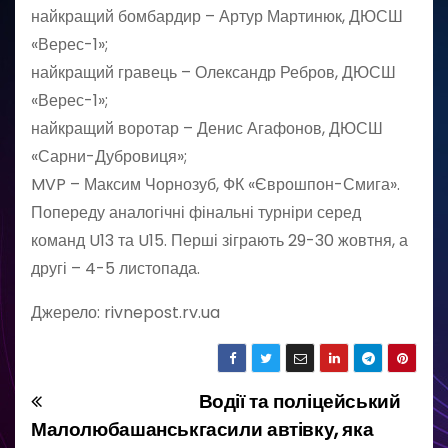
найкращий бомбардир – Артур Мартинюк, ДЮСШ
«Верес-1»;
найкращий гравець – Олександр Ребров, ДЮСШ
«Верес-1»;
найкращий воротар – Денис Агафонов, ДЮСШ
«Сарни-Дубровиця»;
MVP – Максим Чорнозуб, ФК «Єврошпон-Смига».
Попереду аналогічні фінальні турніри серед
команд U13 та U15. Перші зіграють 29-30 жовтня, а
другі – 4-5 листопада.
Джерело: rivnepost.rv.ua
Водії та поліцейський
Н
Малолюбашанськ
гасили автівку, яка