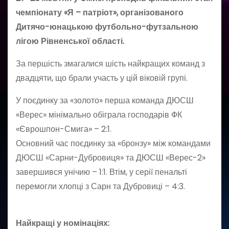
чемпіонату «Я – патріот», організованого
Дитячо-юнацькою футбольно-футзальною
лігою Рівненської області.
За першість змагалися шість найкращих команд з
двадцяти, що брали участь у цій віковій групі.
У поєдинку за «золото» перша команда ДЮСШ
«Верес» мінімально обіграла господарів ФК
«Єврошпон-Смига» – 2:1.
Основний час поєдинку за «бронзу» між командами
ДЮСШ «Сарни-Дубровиця» та ДЮСШ «Верес-2»
завершився унічию – 1:1. Втім, у серії пенальті
перемогли хлопці з Сарн та Дубровиці – 4:3.
Найкращі у номінаціях: