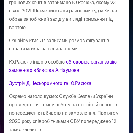
грошових коштів затримано Ю.Расюка, якому 23
січня 2021 Шевченківський районний суд м.Києва
обрав запобіжний захід у вигляді тримання під
вартою.
Ознайомитись із записами розмов фігурантів
справи можна за посиланнями:
Ю.Расюк з іншою особою
обговорює організацію
замовного вбивства А.Наумова
Зустріч Д.Нескоромного та Ю.Расюка
Окремо наголошуємо: Служба безпеки України
проводить системну роботу на постійній основі з
попередження вбивств на замовлення. Протягом
2020 року співробітниками СБУ попереджено 12
таких злочинів.