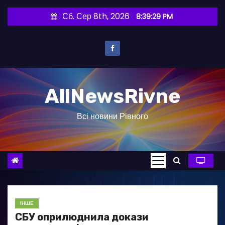
П
Сб. Сер 8th, 2026
8:39:30 PM
е
р
е
й
т
AllNewsRivne
и
д
Всі новини Рівного
о
в
м
і
с
т
у
ІНШЕ
СБУ оприлюднила докази