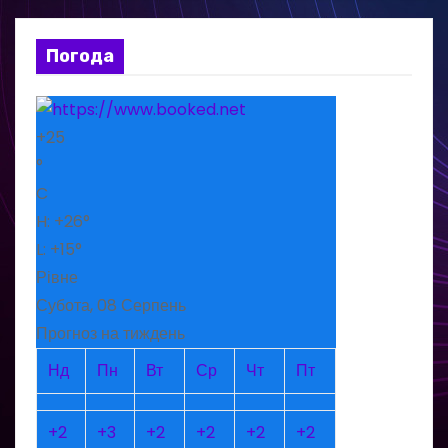
Погода
+
25
°
C
H:
+
26°
L:
+
15°
Рівне
Субота, 08 Серпень
Прогноз на тиждень
Нд
Пн
Вт
Ср
Чт
Пт
+
2
+
3
+
2
+
2
+
2
+
2