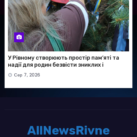
У Рівному створюють простір пам’яті та
надії для родин безвісти зниклих і
полонених військових
Сер 7, 2026
AllNewsRivne