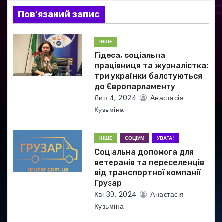
Пов’язаний запис
з
а
ІНШЕ
Гідеса, соціальна
п
працівниця та журналістка:
три українки балотуються
и
до Європарламенту
Лип 4, 2024
Анастасія
с
Кузьміна
і
ІНШЕ
СОЦІУМ
УВАГА!
в
Соціальна допомога для
ветеранів та переселенців
від транспортної компанії
Грузар
Кві 30, 2024
Анастасія
Кузьміна