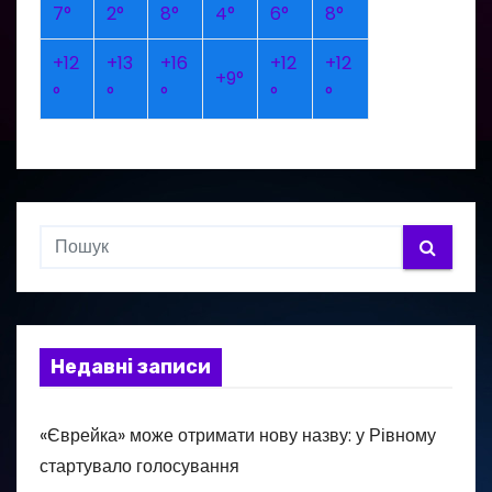
7°
2°
8°
4°
6°
8°
+
12
+
13
+
16
+
12
+
12
+
9°
°
°
°
°
°
Недавні записи
«Єврейка» може отримати нову назву: у Рівному
стартувало голосування