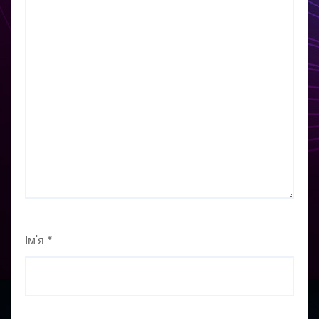
Ім'я
*