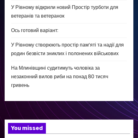
У Рівному відкрили новий Простір турботи для
ветеранів та ветеранок
Ось готовий варіант:
У Рівному створюють простір пам’яті та надії для
родин безвісти зниклих і полонених військових
На Млинівщині судитимуть чоловіка за
незаконний вилов риби на понад 80 тисяч
гривень
You missed