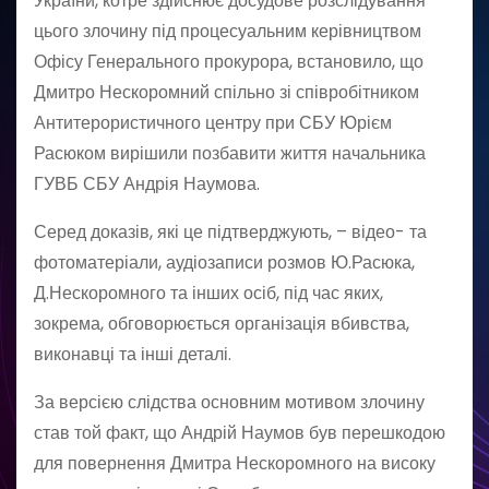
України, котре здійснює досудове розслідування
цього злочину під процесуальним керівництвом
Офісу Генерального прокурора, встановило, що
Дмитро Нескоромний спільно зі співробітником
Антитерористичного центру при СБУ Юрієм
Расюком вирішили позбавити життя начальника
ГУВБ СБУ Андрія Наумова.
Серед доказів, які це підтверджують, – відео- та
фотоматеріали, аудіозаписи розмов Ю.Расюка,
Д.Нескоромного та інших осіб, під час яких,
зокрема, обговорюється організація вбивства,
виконавці та інші деталі.
За версією слідства основним мотивом злочину
став той факт, що Андрій Наумов був перешкодою
для повернення Дмитра Нескоромного на високу