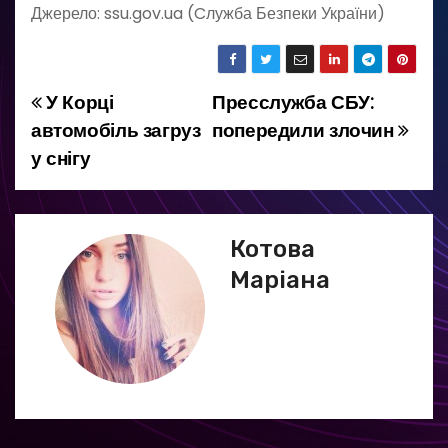
Джерело: ssu.gov.ua (Cлужба Безпеки України)
У Корці
Пресслужба СБУ:
Н
автомобіль загруз
попередили злочин
а
у снігу
в
і
Котова
г
Маріана
а
ц
і
я