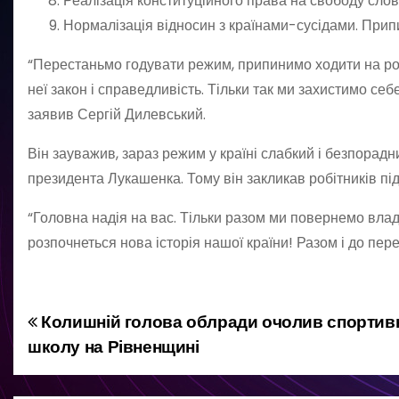
Реалізація конституційного права на свободу слова
Нормалізація відносин з країнами-сусідами. Припин
“Перестаньмо годувати режим, припинимо ходити на ро
неї закон і справедливість. Тільки так ми захистимо себе
заявив Сергій Дилевський.
Він зауважив, зараз режим у країні слабкий і безпорад
президента Лукашенка. Тому він закликав робітників пі
“Головна надія на вас. Тільки разом ми повернемо владу
розпочнеться нова історія нашої країни! Разом і до пере
Колишній голова облради очолив спортив
Н
школу на Рівненщині
а