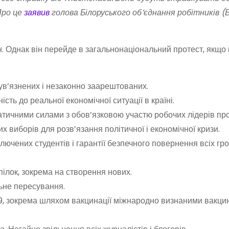
Про це
заявив
голова Білоруського обʼєднання робітників (
н. Однак він перейде в загальнонаціональний протест, якщо 
ув’язнених і незаконно заарештованих.
ість до реальної економічної ситуації в країні.
атичними силами з обов’язковою участю робочих лідерів пр
 виборів для розв’язання політичної і економічної кризи.
лючених студентів і гарантії безпечного повернення всіх гро
ілок, зокрема на створення нових.
льне пересування.
19, зокрема шляхом вакцинації міжнародно визнаними вакци