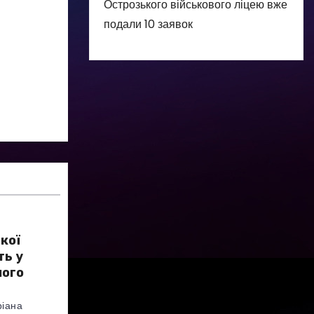
Острозького військового ліцею вже
подали 10 заявок
кої
ть у
ного
іана