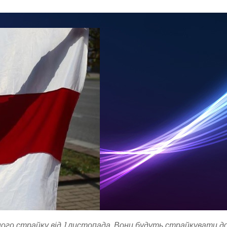
ого страйку від 1 листопада. Вони будуть страйкувати д