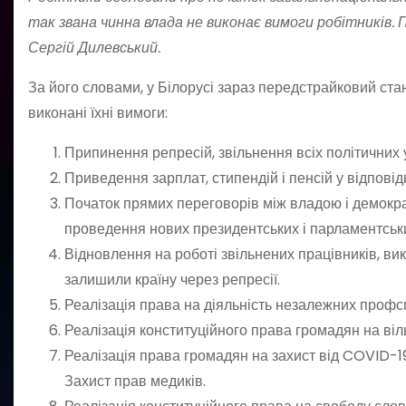
так звана чинна влада не виконає вимоги робітників. 
Сергій Дилевський.
За його словами, у Білорусі зараз передстрайковий ста
виконані їхні вимоги:
Припинення репресій, звільнення всіх політичних 
Приведення зарплат, стипендій і пенсій у відповідн
Початок прямих переговорів між владою і демокр
проведення нових президентських і парламентських
Відновлення на роботі звільнених працівників, вик
залишили країну через репресії.
Реалізація права на діяльність незалежних профсп
Реалізація конституційного права громадян на ві
Реалізація права громадян на захист від COVID-
Захист прав медиків.