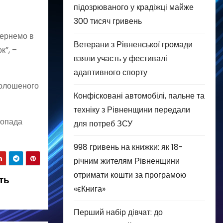
підозрюваного у крадіжці майже
300 тисяч гривень
вернемо в
Ветерани з Рівненської громади
к”, –
взяли участь у фестивалі
адаптивного спорту
оголошеного
Конфісковані автомобілі, пальне та
техніку з Рівненщини передали
топада
для потреб ЗСУ
998 гривень на книжки: як 18-
річним жителям Рівненщини
отримати кошти за програмою
ть
«єКнига»
Перший набір дівчат: до