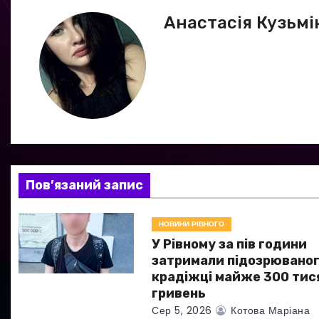
в
Анастасія Кузьмі
і
г
а
ц
і
я
Пов’язаний запис
з
НОВИНИ РІВНОГО
а
У Рівному за пів години
затримали підозрюваног
п
крадіжці майже 300 тис
гривень
и
Сер 5, 2026
Котова Маріана