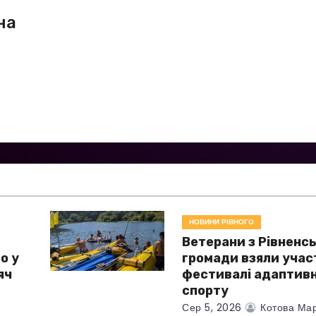
на
НОВИНИ РІВНОГО
Ветерани з Рівненсь
о у
громади взяли учас
яч
фестивалі адаптив
спорту
Сер 5, 2026
Котова Мар