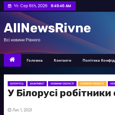
П
Чт. Сер 6th, 2026
8:49:48 AM
е
р
AllNewsRivne
е
й
т
Всі новини Рівного
и
д
о
Головна
Контакти
Політика Конфід
в
м
і
БІЛОРУСЬ
ВАЖЛИВО!
НОВИНИ ОБЛАСТІ
НОВИНИ РІВНОГО
НО
с
У Білорусі робітник
т
у
Лис 1, 2021