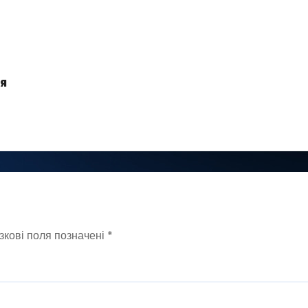
я
зкові поля позначені
*