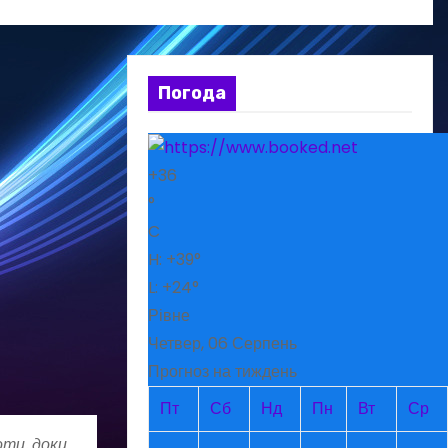
Погода
+
36
°
C
H:
+
39°
L:
+
24°
Рівне
Четвер, 06 Серпень
Прогноз на тиждень
Пт
Сб
Нд
Пн
Вт
Ср
оти, доки