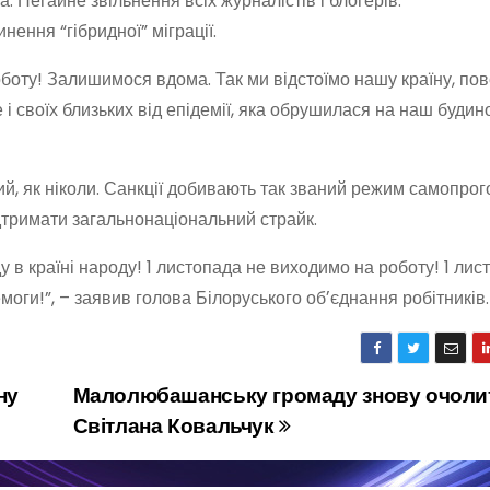
. Негайне звільнення всіх журналістів і блогерів.
ення “гібридної” міграції.
боту! Залишимося вдома. Так ми відстоїмо нашу країну, по
 і своїх близьких від епідемії, яка обрушилася на наш будино
ний, як ніколи. Санкції добивають так званий режим самопр
дтримати загальнонаціональний страйк.
 в країні народу! 1 листопада не виходимо на роботу! 1 лис
моги!”, – заявив голова Білоруського обʼєднання робітників.
ну
Малолюбашанську громаду знову очоли
Світлана Ковальчук