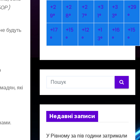
+
2
+
2
+
2
+
3
+
3
+
29
БОР)
9°
8°
7°
1°
3°
°
+
17
+
15
+
12
+
1
+
16
+
15
не будуть
°
°
°
3°
°
°
о
мадян, які
Недавні записи
нами.
У Рівному за пів години затримали