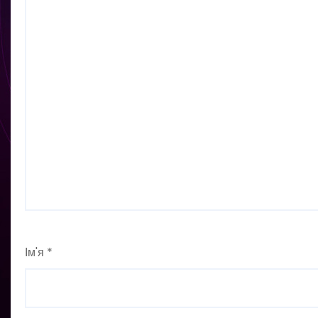
Ім'я
*