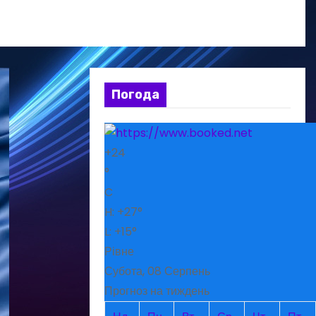
Погода
+
24
°
C
H:
+
27°
L:
+
15°
Рівне
Субота, 08 Серпень
Прогноз на тиждень