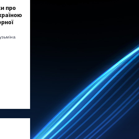
и про
Україною
ерної
узьміна