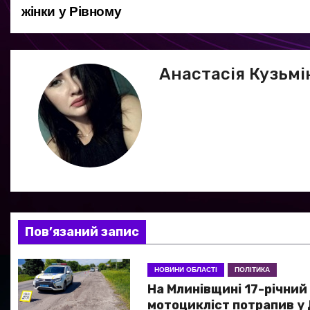
жінки у Рівному
а
в
Анастасія Кузьмі
і
г
а
ц
і
я
Пов’язаний запис
з
НОВИНИ ОБЛАСТІ
ПОЛІТИКА
а
На Млинівщині 17-річний
мотоцикліст потрапив у