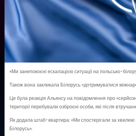
«Ми занепокоєні ескалацією ситуації на польсько-біло
Також вона закликала Білорусь «дотримуватися міжнар
Це була реакція Альянсу на повідомлення про «серйозну 
території перебували озброєні особи, які після втручан
Як додала штаб-квартира: «Ми спостерігали за хвилею м
Білорусь».