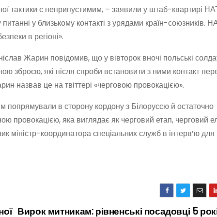
ої тактики є неприпустимим, – заявили у штаб-квартирі НА
питанні у близькому контакті з урядами країн-союзників. Н
зпеки в регіоні».
іслав Жарин повідомив, що у вівторок вночі польські солда
ною зброєю, які після спроби встановити з ними контакт пе
рин назвав це на твіттері «черговою провокацією».
тім попрямували в сторону кордону з Білоруссю й остаточно
ою провокацією, яка виглядає як черговий етап, черговий 
ечник міністр-координатора спеціальних служб в інтерв’ю для
ної
Вирок митникам: рівненські посадовці 5 рок