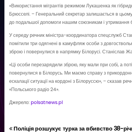
«Використання мігрантів режимом Лукашенка як гібридн
Брюсселі. – Генеральний секретар залишається в цьому 
до подальшої допомоги нашим союзникам і утримання бе
У середу речник міністра-координатора спецслужб Стан
помітили три одягнені в камуфляж особи з довгостволь
зброю і повернулися в напрямку Білорусі. Станіслав Жа
«Ці особи перезарядили зброю, яку мали при собі, а по
повернулися в Білорусь. Ми маємо справу з прикордонн
ескалації ситуації на кордоні з Білоруссю», – сказав р
«Польського радіо 24».
Джерело:
polsatnews.pl
Поліція розшукує турка за вбивство 38-річ
Н