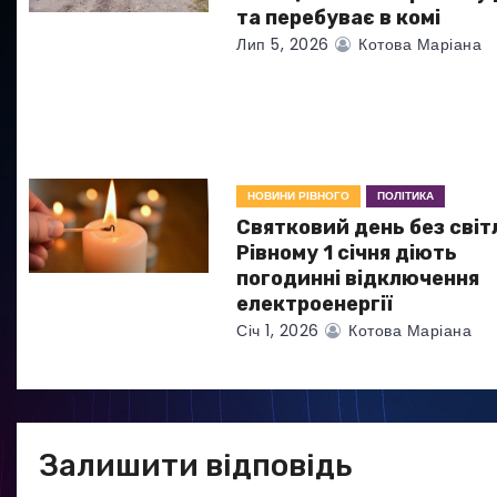
п
та перебуває в комі
Лип 5, 2026
Котова Маріана
и
с
і
в
НОВИНИ РІВНОГО
ПОЛІТИКА
Святковий день без світл
Рівному 1 січня діють
погодинні відключення
електроенергії
Січ 1, 2026
Котова Маріана
Залишити відповідь