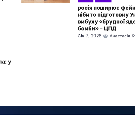
росія поширює фейк
нібито підготовку 
вибуху «брудної яд
бомби» – ЦПД
Січ 7, 2026
Анастасія К
а: у