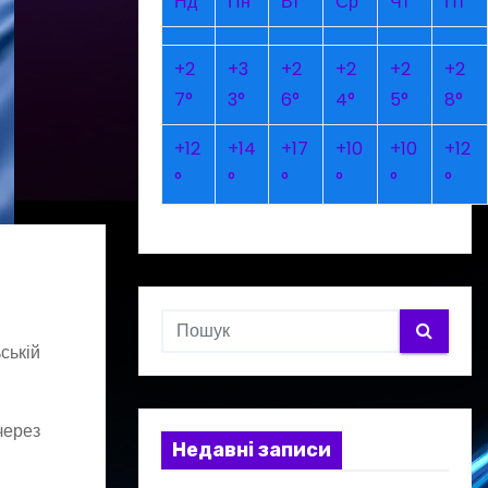
Нд
Пн
Вт
Ср
Чт
Пт
+
2
+
3
+
2
+
2
+
2
+
2
7°
3°
6°
4°
5°
8°
+
12
+
14
+
17
+
10
+
10
+
12
°
°
°
°
°
°
ській
через
Недавні записи