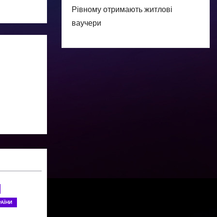
Рівному отримають житлові
ваучери
АЇНИ