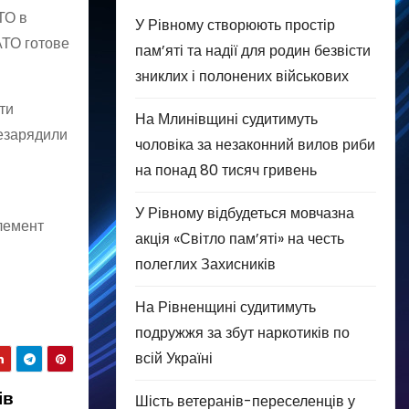
ТО в
У Рівному створюють простір
АТО готове
пам’яті та надії для родин безвісти
зниклих і полонених військових
ти
На Млинівщині судитимуть
резарядили
чоловіка за незаконний вилов риби
на понад 80 тисяч гривень
У Рівному відбудеться мовчазна
елемент
акція «Світло пам’яті» на честь
полеглих Захисників
На Рівненщині судитимуть
подружжя за збут наркотиків по
всій Україні
ів
Шість ветеранів-переселенців у