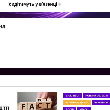
сидітимуть у в’язниці
на
ВАЖЛИВО!
НОВИНИ ОБЛАСТІ
НОВИНИ РІВНОГО
НОВИНИ УКР
 ДТП
РОСІЯ
УВАГА!