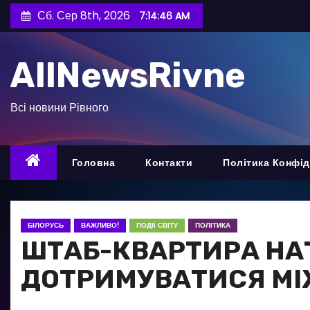
П
Сб. Сер 8th, 2026
7:14:47 AM
е
р
AllNewsRivne
е
й
т
Всі новини Рівного
и
д
о
Головна
Контакти
Політика Конфід
в
м
і
БІЛОРУСЬ
ВАЖЛИВО!
ПОДІЇ СВІТУ
ПОЛІТИКА
с
ШТАБ-КВАРТИРА НА
т
ДОТРИМУВАТИСЯ МІ
у