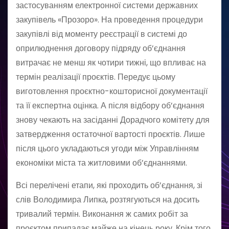
застосуванням електронної системи державних
закупівель «Прозоро». На проведення процедури
закупівлі від моменту реєстрації в системі до
оприлюднення договору підряду об’єднання
витрачає не менш як чотири тижні, що впливає на
термін реалізації проєктів. Передує цьому
виготовлення проєктно-кошторисної документації
та її експертна оцінка. А після відбору об’єднання
знову чекають на засіданні Дорадчого комітету для
затвердження остаточної вартості проєктів. Лише
після цього укладаються угоди між Управлінням
економіки міста та житловими об’єднаннями.
Всі перелічені етапи, які проходить об’єднання, зі
слів Володимира Липка, розтягуються на досить
тривалий термін. Виконання ж самих робіт за
проєктом припадає майже на кінець року. Крім того,