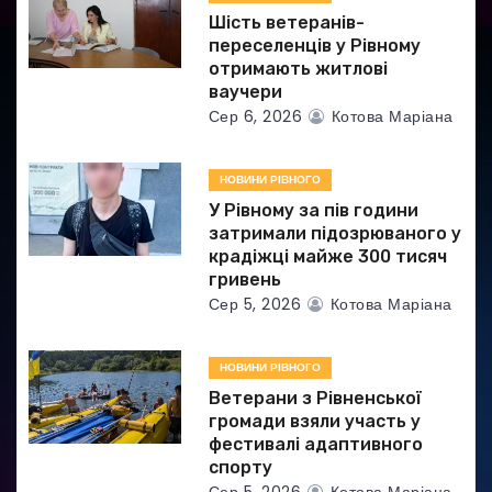
Шість ветеранів-
с
переселенців у Рівному
отримають житлові
і
ваучери
Сер 6, 2026
Котова Маріана
в
НОВИНИ РІВНОГО
У Рівному за пів години
затримали підозрюваного у
крадіжці майже 300 тисяч
гривень
Сер 5, 2026
Котова Маріана
НОВИНИ РІВНОГО
Ветерани з Рівненської
громади взяли участь у
фестивалі адаптивного
спорту
Сер 5, 2026
Котова Маріана