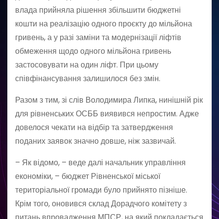
влада прийняла рішення збільшити бюджетні
кошти на реалізацію одного проєкту до мільйона
гривень, а у разі заміни та модернізації ліфтів
обмеження щодо одного мільйона гривень
застосовувати на один ліфт. При цьому
співфінансування залишилося без змін.
Разом з тим, зі слів Володимира Липка, нинішній рік
для рівненських ОСББ виявився непростим. Адже
довелося чекати на відбір та затвердження
поданих заявок значно довше, ніж зазвичай.
– Як відомо, – веде далі начальник управління
економіки, – бюджет Рівненської міської
територіальної громади було прийнято пізніше.
Крім того, оновився склад Дорадчого комітету з
питань впровадження МПСР, на який покладається