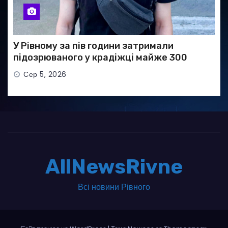
У Рівному за пів години затримали
підозрюваного у крадіжці майже 300
тисяч гривень
Сер 5, 2026
AllNewsRivne
Всі новини Рівного