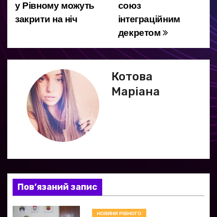
у Рівному можуть
союз
в
закрити на ніч
інтеграційним
і
декретом
г
а
Котова
ц
Маріана
і
я
з
а
Пов’язаний запис
п
и
НОВИНИ РІВНОГО