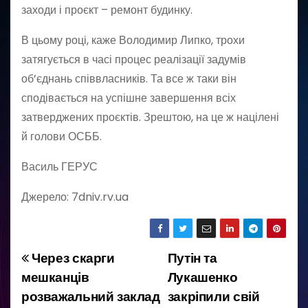
заходи і проєкт – ремонт будинку.
В цьому році, каже Володимир Липко, трохи
затягується в часі процес реалізації задумів
об’єднань співвласників. Та все ж таки він
сподівається на успішне завершення всіх
затверджених проєктів. Зрештою, на це ж націлені
й голови ОСББ.
Василь ГЕРУС
Джерело: 7dniv.rv.ua
Через скарги
Путін та
Н
мешканців
Лукашенко
а
розважальний заклад
закріпили свій