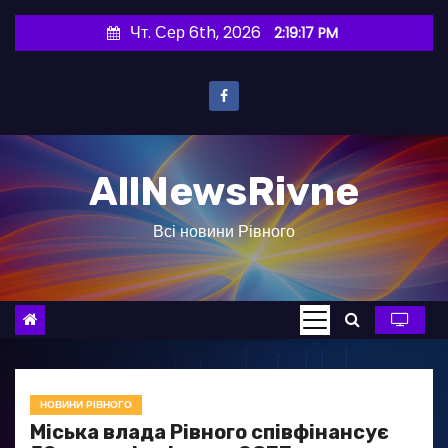
П
Чт. Сер 6th, 2026
2:19:18 PM
е
р
е
й
т
AllNewsRivne
и
д
Всі новини Рівного
о
в
м
і
с
т
у
НОВИНИ РІВНОГО
Міська влада Рівного співфінансує