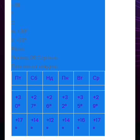
+
38
°
C
H:
+
39°
L:
+
23°
Рівне
Четвер, 06 Серпень
Прогноз на тиждень
Пт
Сб
Нд
Пн
Вт
Ср
+
3
+
2
+
2
+
3
+
3
+
2
0°
7°
6°
2°
5°
9°
+
17
+
14
+
12
+
14
+
16
+
17
°
°
°
°
°
°