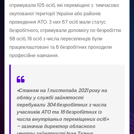
отримували 105 осіб, які переміщені з тимчасово
окупованої території України або районів
проведення АТО. З них 67 осіб мали статус
безробітного, отримували допомогу по безробіттю
58 осіб, 19 осіб з числа переселенців були
працевлаштовані та 6 безробітних проходили
професійне навчання.
«Станом на 1 листопада 2021 року на
обліку у службі зайнятості
перебували 304 безробітних з числа
учасників АТО та 16 безробітних із
числа внутрішньо переміщених осіб»
– зазначив директор обласного
центру зайнятості Іван Ткачук.