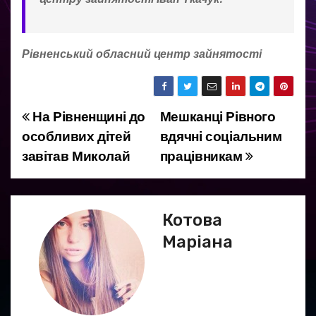
Рівненський обласний центр зайнятості
На Рівненщині до
Мешканці Рівного
Н
особливих дітей
вдячні соціальним
а
завітав Миколай
працівникам
в
і
Котова
г
Маріана
а
ц