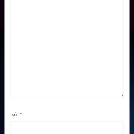
Ім'я
*