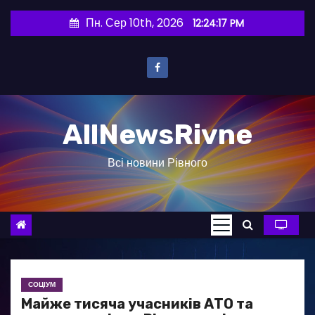
П
Пн. Сер 10th, 2026
12:24:18 PM
е
р
е
й
т
AllNewsRivne
и
д
Всі новини Рівного
о
в
м
і
с
т
у
СОЦІУМ
Майже тисяча учасників АТО та