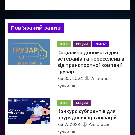
і
я
Пов’язаний запис
з
а
ІНШЕ
СОЦІУМ
УВАГА!
Соціальна допомога для
п
ветеранів та переселенців
від транспортної компанії
и
Грузар
Кві 30, 2024
Анастасія
с
Кузьміна
і
ІНШЕ
СОЦІУМ
в
Конкурс субгрантів для
неурядових організацій
Кві 7, 2024
Анастасія
Кузьміна