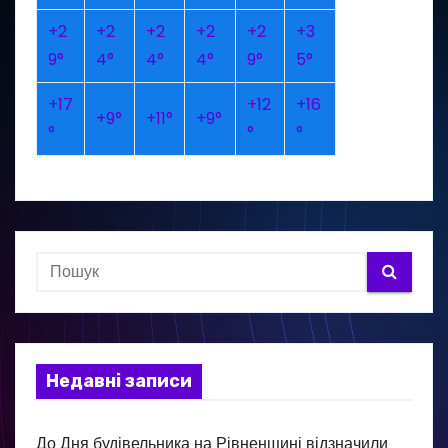
+
2
+
2
+
2
+
2
+
2
+
3
9°
4°
4°
4°
9°
5°
+
17
+
12
+
16
+
9°
+
11°
+
9°
°
°
°
Недавні записи
До Дня будівельника на Рівненщині відзначили