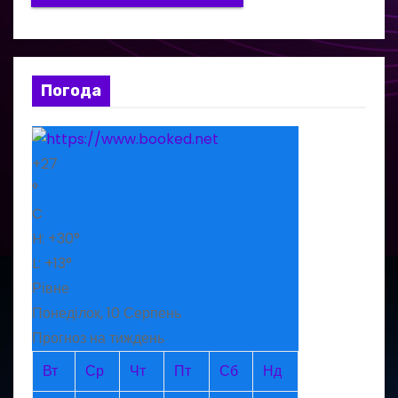
Погода
+
27
°
C
H:
+
30°
L:
+
13°
Рівне
Понеділок, 10 Серпень
Прогноз на тиждень
Вт
Ср
Чт
Пт
Сб
Нд