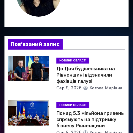
ц
і
я
Пов’язаний запис
з
а
НОВИНИ ОБЛАСТІ
До Дня будівельника на
п
Рівненщині відзначили
фахівців галузі
и
Сер 9, 2026
Котова Маріана
с
НОВИНИ ОБЛАСТІ
і
Понад 5,3 мільйона гривень
в
спрямують на підтримку
бізнесу Рівненщини
Сер 9, 2026
Котова Маріана