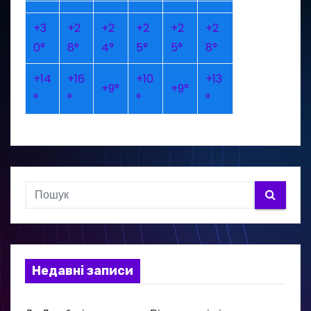
+
3
+
2
+
2
+
2
+
2
+
2
0°
8°
4°
5°
5°
8°
+
14
+
16
+
10
+
13
+
9°
+
9°
°
°
°
°
Недавні записи