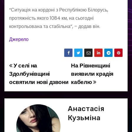
“Ситуація на кордоні з Республікою Білорусь,
протяжність якого 1084 км, на сьогодні
контрольована та стабільна”, – додав він.
Джерело
У селі на
На Рівненщині
Н
Здолбунівщині
виявили крадія
а
освятили нові дзвони
кабелю
в
і
Анастасія
г
Кузьміна
а