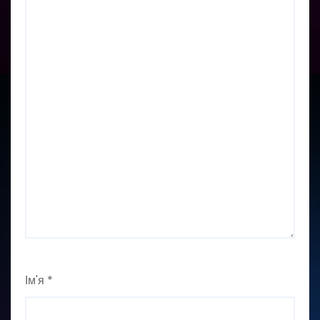
Ім'я
*