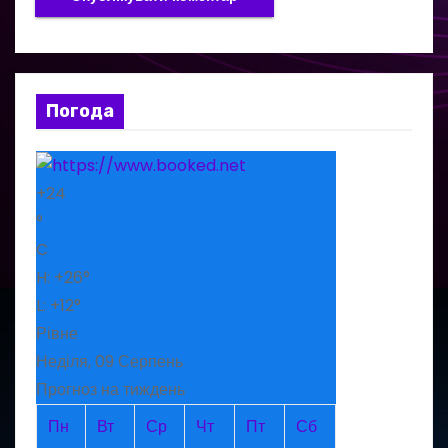
Погода
+
24
°
C
H:
+
26°
L:
+
12°
Рівне
Неділя, 09 Серпень
Прогноз на тиждень
Пн
Вт
Ср
Чт
Пт
Сб