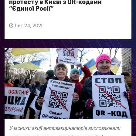
протесту в Києві з QR-кодами
“Єдиної Росії”
Лис 24, 2021
Учасники акції антивакцинаторів висловлювали