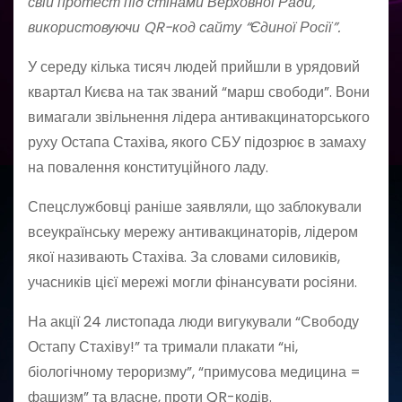
свій протест під стінами Верховної Ради,
використовуючи QR-код сайту “Єдиної Росії”.
У середу кілька тисяч людей прийшли в урядовий
квартал Києва на так званий “марш свободи”. Вони
вимагали звільнення лідера антивакцинаторського
руху Остапа Стахіва, якого СБУ підозрює в замаху
на повалення конституційного ладу.
Спецслужбовці раніше заявляли, що заблокували
всеукраїнську мережу антивакцинаторів, лідером
якої називають Стахіва. За словами силовиків,
учасників цієї мережі могли фінансувати росіяни.
На акції 24 листопада люди вигукували “Свободу
Остапу Стахіву!” та тримали плакати “ні,
біологічному тероризму”, “примусова медицина =
фашизм” та власне, проти QR-кодів.