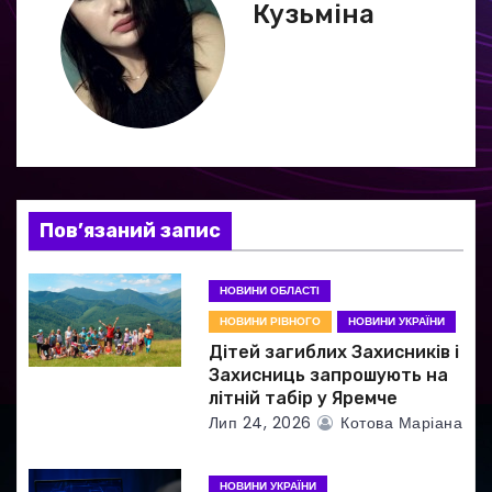
Кузьміна
ц
і
я
з
а
Пов’язаний запис
п
НОВИНИ ОБЛАСТІ
и
НОВИНИ РІВНОГО
НОВИНИ УКРАЇНИ
Дітей загиблих Захисників і
с
Захисниць запрошують на
літній табір у Яремче
і
Лип 24, 2026
Котова Маріана
в
НОВИНИ УКРАЇНИ