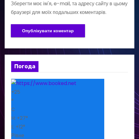
Зберегти моє ім'я, e-mail, та адресу сайту в цьому
браузері для моїх подальших коментарів.
Погода
+
25
°
C
H:
+
27°
L:
+
12°
Рівне