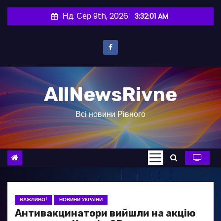
П
Нд. Сер 9th, 2026
3:32:02 AM
е
р
е
й
т
AllNewsRivne
и
д
Всі новини Рівного
о
в
м
і
с
т
у
ВАЖЛИВО!
НОВИНИ УКРАЇНИ
Антивакцинатори вийшли на акцію