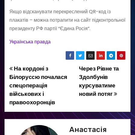
Якщо відсканувати перекреслений QR-код із
плакатів – можна потрапити на сайт підконтрольної
президенту РФ партії “Єдина Росія”.
Українська правда
На кордоні з
Через Рівне та
Н
Білоруссю почалася
Здолбунів
а
спецоперація
курсуватиме
військових і
новий потяг
в
правоохоронців
і
г
Анастасія
а