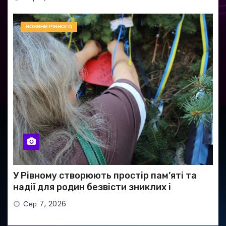
НОВИНИ РІВНОГО
У Рівному створюють простір пам’яті та
надії для родин безвісти зниклих і
полонених військових
Сер 7, 2026