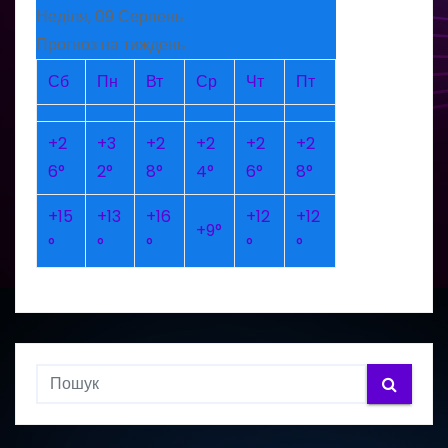
Неділя, 09 Серпень
Прогноз на тиждень
Сб
Пн
Вт
Ср
Чт
Пт
+
2
+
3
+
2
+
2
+
2
+
2
6°
2°
8°
4°
6°
8°
+
15
+
13
+
16
+
12
+
12
+
9°
°
°
°
°
°