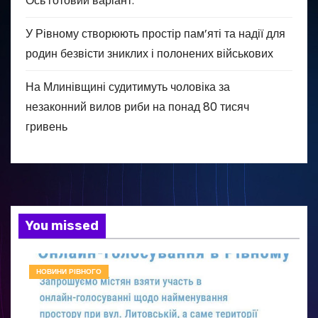
Ось готовий варіант:
У Рівному створюють простір пам’яті та надії для
родин безвісти зниклих і полонених військових
На Млинівщині судитимуть чоловіка за
незаконний вилов риби на понад 80 тисяч
гривень
You missed
НОВИНИ РІВНОГО