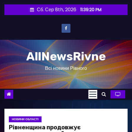
П
Сб. Сер 8th, 2026
11:39:21 PM
е
р
е
й
т
AllNewsRivne
и
д
Всі новини Рівного
о
в
м
і
с
т
у
НОВИНИ ОБЛАСТІ
Рівненщина продовжує