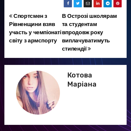
Спортсмен з
В Острозі школярам
Н
Рівненщини взяв
та студентам
а
участь у чемпіонаті
впродовж року
світу з армспорту
виплачуватимуть
в
стипендії
і
г
Котова
а
Маріана
ц
і
я
з