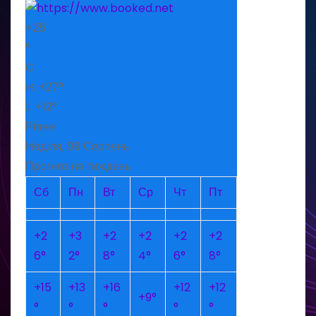
+
25
°
C
H:
+
27°
L:
+
12°
Рівне
Неділя, 09 Серпень
Прогноз на тиждень
Сб
Пн
Вт
Ср
Чт
Пт
+
2
+
3
+
2
+
2
+
2
+
2
6°
2°
8°
4°
6°
8°
+
15
+
13
+
16
+
12
+
12
+
9°
°
°
°
°
°