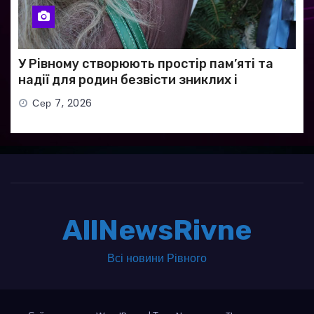
У Рівному створюють простір пам’яті та
надії для родин безвісти зниклих і
полонених військових
Сер 7, 2026
AllNewsRivne
Всі новини Рівного