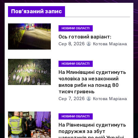
а
Пов’язаний запис
п
НОВИНИ ОБЛАСТІ
и
Ось готовий варіант:
Сер 8, 2026
Котова Маріана
с
і
НОВИНИ ОБЛАСТІ
в
На Млинівщині судитимуть
чоловіка за незаконний
вилов риби на понад 80
тисяч гривень
Сер 7, 2026
Котова Маріана
НОВИНИ ОБЛАСТІ
На Рівненщині судитимуть
подружжя за збут
наркотиків по всій Україні