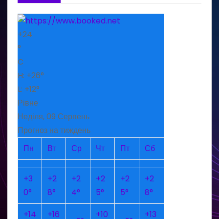
+
24
°
C
H:
+
26°
L:
+
12°
Рівне
Неділя, 09 Серпень
Прогноз на тиждень
Пн
Вт
Ср
Чт
Пт
Сб
+
3
+
2
+
2
+
2
+
2
+
2
0°
8°
4°
5°
5°
8°
+
14
+
16
+
10
+
13