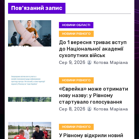
Пов’язаний запис
п
и
НОВИНИ ОБЛАСТІ
НОВИНИ РІВНОГО
с
До 1 вересня триває вступ
і
до Національної академії
сухопутних військ
в
Сер 9, 2026
Котова Маріана
НОВИНИ РІВНОГО
«Єврейка» може отримати
нову назву: у Рівному
стартувало голосування
Сер 8, 2026
Котова Маріана
НОВИНИ РІВНОГО
У Рівному відкрили новий