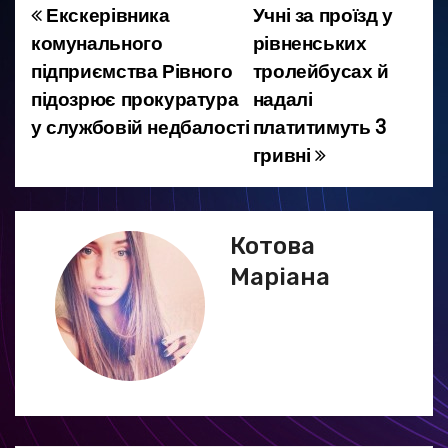
Екскерівника
Учні за проїзд у
Н
комунального
рівненських
а
підприємства Рівного
тролейбусах й
підозрює прокуратура
надалі
в
у службовій недбалості
платитимуть 3
і
гривні
г
а
Котова
ц
Маріана
і
я
з
а