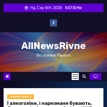
П
Нд. Сер 9th, 2026
5:07:14 PM
е
р
е
й
т
AllNewsRivne
и
д
Всі новини Рівного
о
в
м
і
с
т
у
НОВИНИ РІВНОГО
І алкоголіки, і наркомани бувають.