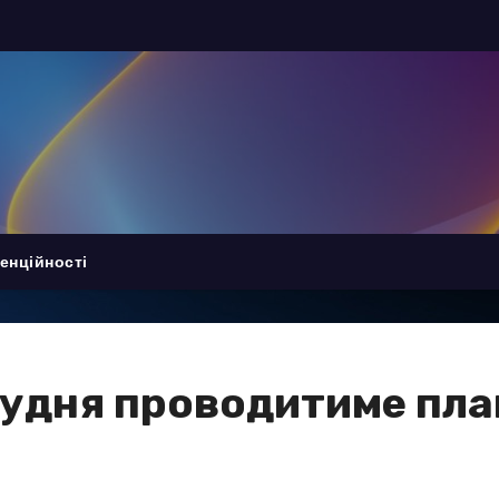
енційності
рудня проводитиме пла