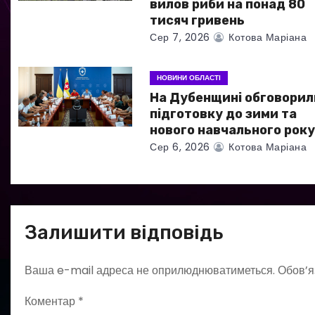
п
вилов риби на понад 80
тисяч гривень
и
Сер 7, 2026
Котова Маріана
с
НОВИНИ ОБЛАСТІ
і
На Дубенщині обговорил
в
підготовку до зими та
нового навчального рок
Сер 6, 2026
Котова Маріана
Залишити відповідь
Ваша e-mail адреса не оприлюднюватиметься.
Обов’я
Коментар
*