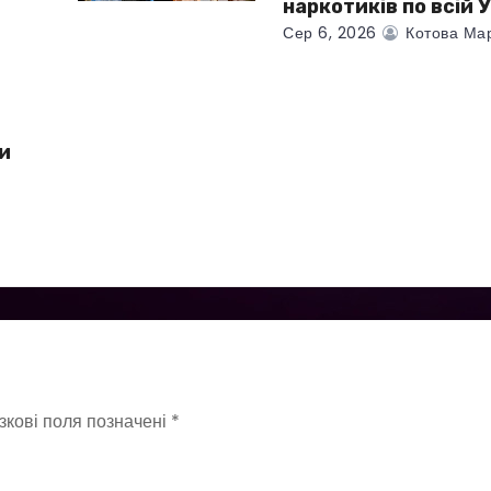
наркотиків по всій У
Сер 6, 2026
Котова Ма
и
у
зкові поля позначені
*