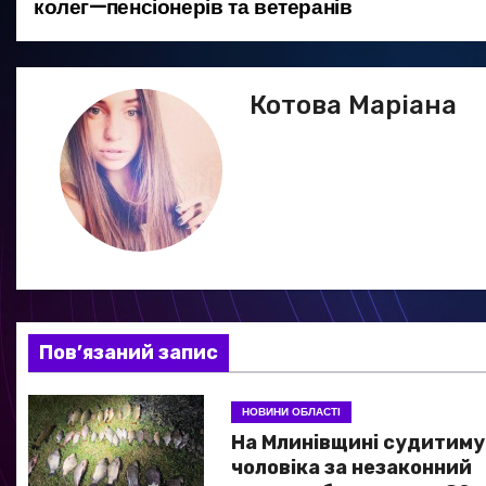
колег—пенсіонерів та ветеранів
а
в
Котова Маріана
і
г
а
ц
і
я
Пов’язаний запис
з
НОВИНИ ОБЛАСТІ
а
На Млинівщині судитиму
чоловіка за незаконний