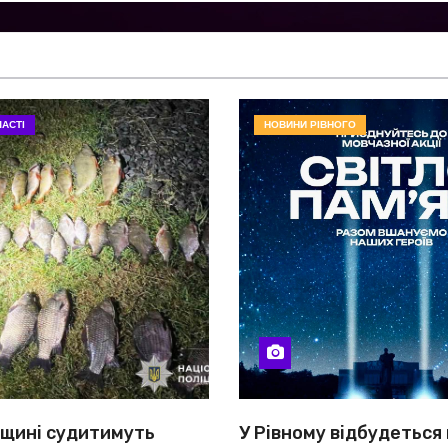
АСТІ
НОВИНИ РІВНОГО
вщині судитимуть
У Рівному відбудеться