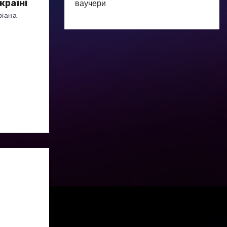
ваучери
країні
ріана