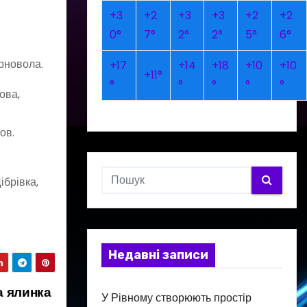
+
3
+
2
+
3
+
3
+
2
+
2
0°
7°
2°
2°
5°
6°
орновола.
+
17
+
14
+
18
+
10
+
10
+
11°
°
°
°
°
°
ова,
ов.
ібрівка,
Недавні записи
а ялинка
У Рівному створюють простір