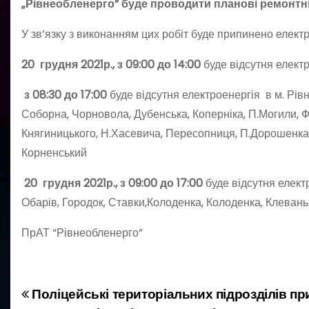
„Рівнеобленерго” буде проводити планові ремонтні
У зв’язку з виконанням цих робіт буде припинено елект
20 грудня 2021р., з 09:00 до 14:00
буде відсутня елект
з 08:30 до 17:00
буде відсутня електроенергія в м. Рі
Соборна, Чорновола, Дубенська, Коперніка, П.Могили, 
Княгиницького, Н.Хасевича, Пересопниця, П.Дорошенка,
Корненський
20 грудня 2021р., з 09:00 до 17:00
буде відсутня елект
Обарів, Городок, Ставки,Колоденка, Колоденка, Клевань
ПрАТ “Рівнеобленерго”
Поліцейські територіальних підрозділів при
Н