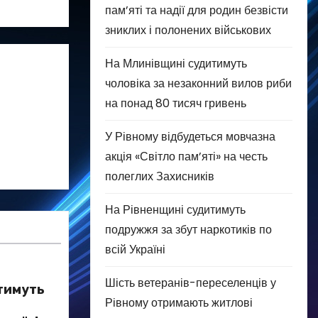
пам’яті та надії для родин безвісти
зниклих і полонених військових
На Млинівщині судитимуть
чоловіка за незаконний вилов риби
на понад 80 тисяч гривень
У Рівному відбудеться мовчазна
акція «Світло пам’яті» на честь
полеглих Захисників
На Рівненщині судитимуть
подружжя за збут наркотиків по
всій Україні
Шість ветеранів-переселенців у
тимуть
Рівному отримають житлові