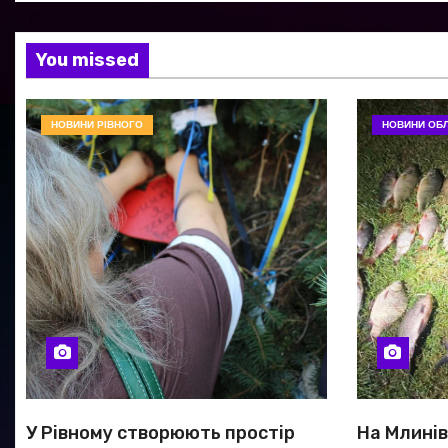
You missed
НОВИНИ РІВНОГО
НОВИНИ ОБЛ
У Рівному створюють простір
На Млині