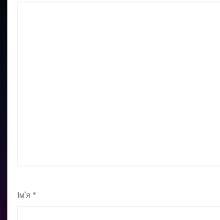
Ім'я
*