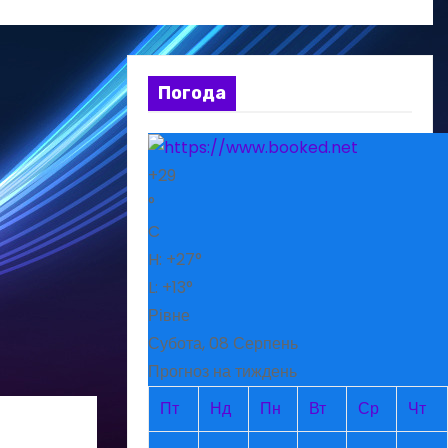
Погода
+
29
°
C
H:
+
27°
L:
+
13°
Рівне
Субота, 08 Серпень
Прогноз на тиждень
Пт
Нд
Пн
Вт
Ср
Чт