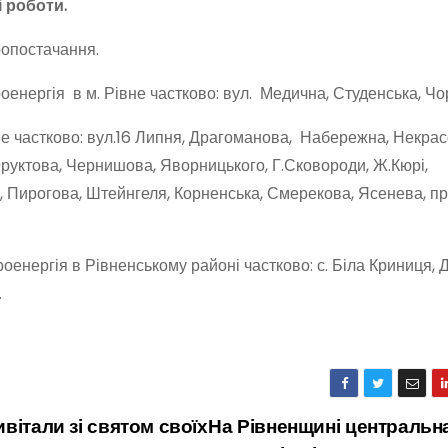
 роботи.
ропостачання.
роенергія в м. Рівне частково: вул. Медична, Студенська, Ч
вне частково: вул.16 Липня, Драгоманова, Набережна, Некрас
Фруктова, Чернишова, Яворницького, Г.Сковороди, Ж.Кюрі,
 Пирогова, Штейнгеля, Корненська, Смерекова, Ясенева, пр
роенергія в Рівненському районі частково: с. Біла Криниця, Д
.
вітали зі святом своїх
На Рівненщині центральн