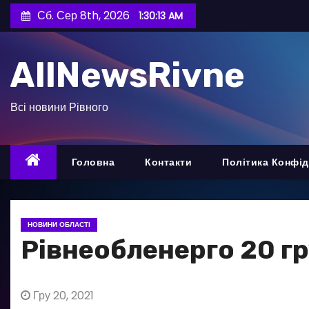
П
Сб. Сер 8th, 2026
1:30:14 AM
е
р
AllNewsRivne
е
й
т
Всі новини Рівного
и
д
о
Головна
Контакти
Політика Конфід
в
м
і
НОВИНИ ОБЛАСТІ
с
Рівнеобленерго 20 г
т
у
Гру 20, 2021