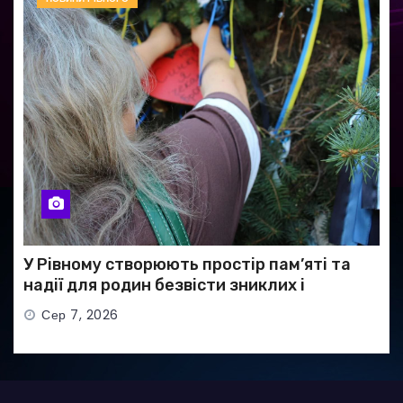
У Рівному створюють простір пам’яті та
надії для родин безвісти зниклих і
полонених військових
Сер 7, 2026