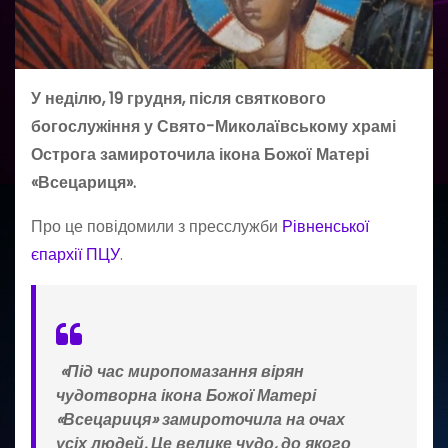
У неділю, 19 грудня, після святкового
богослужіння у Свято-Миколаївському храмі
Острога замироточила ікона Божої Матері
«Всецариця».
Про це повідомили з пресслужби
Рівненської
єпархії ПЦУ
.
«Під час миропомазання вірян
чудотворна ікона Божої Матері
«Всецариця» замироточила на очах
усіх людей. Це велике чудо, до якого