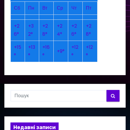
Сб
Пн
Вт
Ср
Чт
Пт
+
2
+
3
+
2
+
2
+
2
+
2
6°
2°
8°
4°
6°
8°
+
15
+
13
+
16
+
12
+
12
+
9°
°
°
°
°
°
Недавні записи