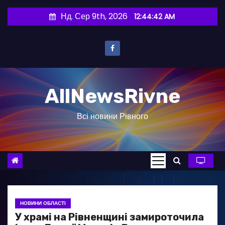
П
Нд. Сер 9th, 2026
12:44:43 AM
е
р
е
й
т
AllNewsRivne
и
д
Всі новини Рівного
о
в
м
і
с
т
у
НОВИНИ ОБЛАСТІ
У храмі на Рівненщині замироточила