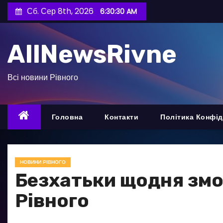
П
Сб. Сер 8th, 2026
6:30:31 AM
е
р
AllNewsRivne
е
й
т
Всі новини Рівного
и
д
о
Головна
Контакти
Політика Конфід
в
м
і
НОВИНИ РІВНОГО
с
Безхатьки щодня змо
т
Рівного
у