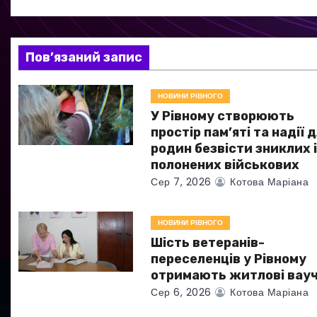
і
я
Пов’язаний запис
з
НОВИНИ РІВНОГО
а
У Рівному створюють
простір пам’яті та надії 
п
родин безвісти зниклих 
полонених військових
и
Сер 7, 2026
Котова Маріана
с
НОВИНИ РІВНОГО
і
Шість ветеранів-
в
переселенців у Рівному
отримають житлові вау
Сер 6, 2026
Котова Маріана