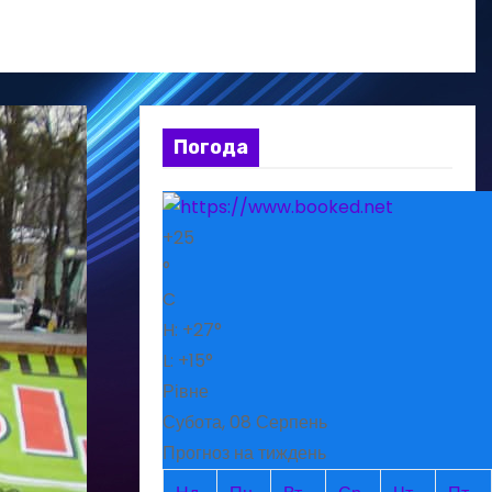
Погода
+
25
°
C
H:
+
27°
L:
+
15°
Рівне
Субота, 08 Серпень
Прогноз на тиждень