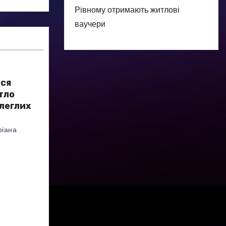
Рівному отримають житлові
ваучери
ься
тло
олеглих
ріана