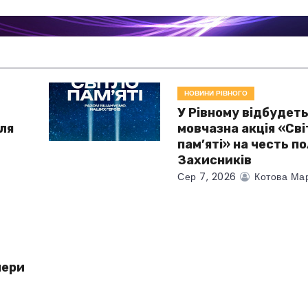
НОВИНИ РІВНОГО
У Рівному відбудет
для
мовчазна акція «Сві
і
пам’яті» на честь п
Захисників
Сер 7, 2026
Котова Ма
чери