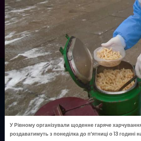
У Рівному організували щоденне гаряче харчування д
роздаватимуть з понеділка до п’ятниці о 13 годині н