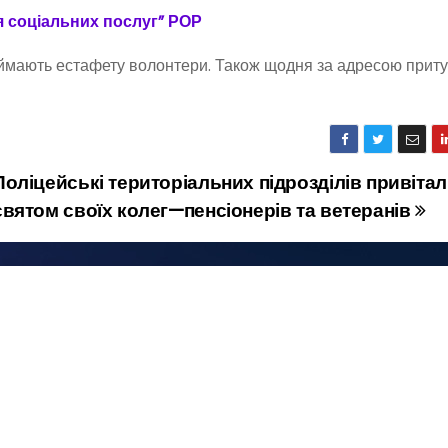
я соціальних послуг” РОР
еймають естафету волонтери. Також щодня за адресою притул
Поліцейські територіальних підрозділів привітали
святом своїх колег—пенсіонерів та ветеранів