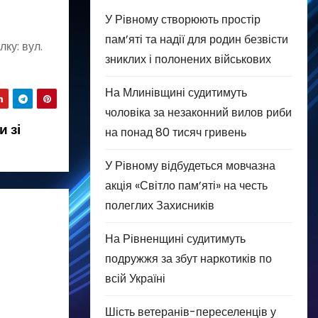
У Рівному створюють простір
пам’яті та надії для родин безвісти
ку: вул.
зниклих і полонених військових
На Млинівщині судитимуть
чоловіка за незаконний вилов риби
 зі
на понад 80 тисяч гривень
У Рівному відбудеться мовчазна
акція «Світло пам’яті» на честь
полеглих Захисників
На Рівненщині судитимуть
подружжя за збут наркотиків по
всій Україні
Шість ветеранів-переселенців у