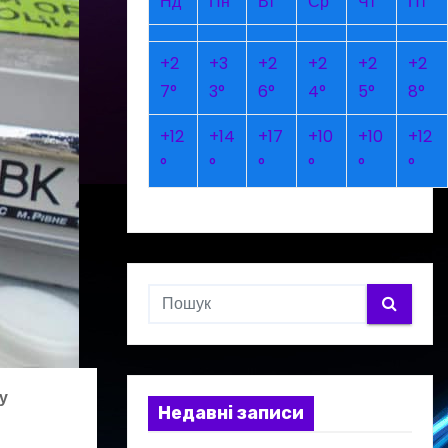
Нд
Пн
Вт
Ср
Чт
Пт
+
2
+
3
+
2
+
2
+
2
+
2
7°
3°
6°
4°
5°
8°
+
12
+
14
+
17
+
10
+
10
+
12
°
°
°
°
°
°
у
Недавні записи