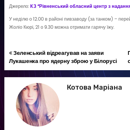
Джерело:
КЗ “Рівненський обласний центр з наданн
У неділю о 12.00 в районі пивзаводу (за танком) – пер
Жоліо Кюрі, 21 о 9.30 можна отримати гарячу їжу.
Зеленський відреагував на заяви
Н
Лукашенка про ядерну зброю у Білорусі
а
в
Котова Маріана
і
г
а
ц