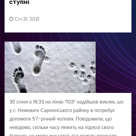
ступні
Січ 31, 2021
30 січня о 16:33 на лінію “103” надійшов виклик, шо
у с. Немовичі Сарненського району в потребує
допомоги 57-річний чоловік. Повідомили, що
невідомо, скільки часу лежить на підлозі свого
будинку, не може рухатися, від холоду посиніли