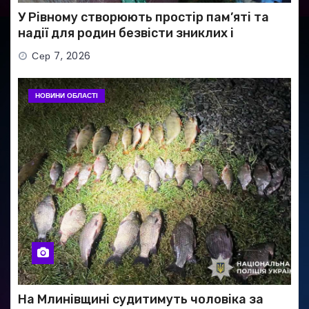
У Рівному створюють простір пам’яті та
надії для родин безвісти зниклих і
полонених військових
Сер 7, 2026
НОВИНИ ОБЛАСТІ
На Млинівщині судитимуть чоловіка за