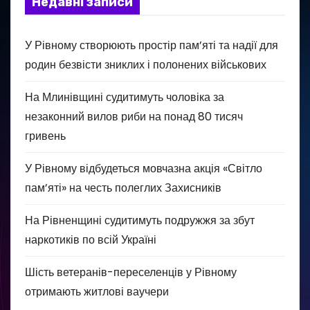
Недавні записи
У Рівному створюють простір пам’яті та надії для
родин безвісти зниклих і полонених військових
На Млинівщині судитимуть чоловіка за
незаконний вилов риби на понад 80 тисяч
гривень
У Рівному відбудеться мовчазна акція «Світло
пам’яті» на честь полеглих Захисників
На Рівненщині судитимуть подружжя за збут
наркотиків по всій Україні
Шість ветеранів-переселенців у Рівному
отримають житлові ваучери