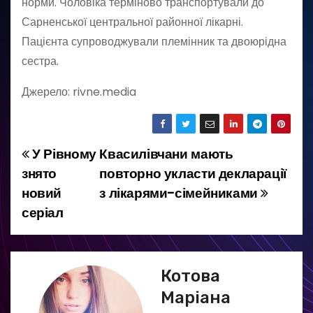
норми. Чоловіка терміново транспортували до
Сарненської центральної районної лікарні.
Пацієнта супроводжували племінник та двоюрідна
сестра.
Джерело: rivne.media
У Рівному
Квасилівчани мають
Н
знято
повторно укласти декларації
а
новий
з лікарями-сімейниками
серіал
в
і
г
Котова
Маріана
а