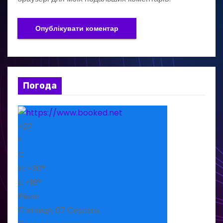
Погода
+
27
°
C
H:
+
30°
L:
+
16°
Рівне
П’ятниця, 07 Серпень