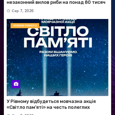
незаконний вилов риби на понад 80 тисяч
гривень
Сер 7, 2026
НОВИНИ РІВНОГО
У Рівному відбудеться мовчазна акція
«Світло пам’яті» на честь полеглих
Захисників