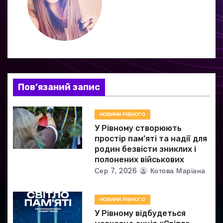
ц
і
я
з
Пов’язаний запис
а
НОВИНИ РІВНОГО
п
У Рівному створюють
и
простір пам’яті та надії для
родин безвісти зниклих і
с
полонених військових
Сер 7, 2026
Котова Маріана
і
в
НОВИНИ РІВНОГО
У Рівному відбудеться