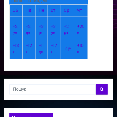
Прогноз на тиждень
Сб
Нд
Пн
Вт
Ср
Чт
+
2
+
2
+
3
+
3
+
2
+
25
7°
6°
1°
2°
5°
°
+
13
+
12
+
1
+
17
+
10
+
11°
°
°
3°
°
°