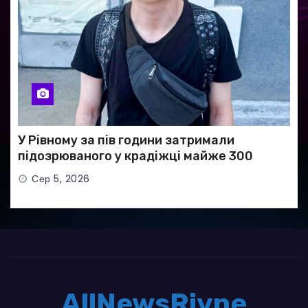
У Рівному за пів години затримали
підозрюваного у крадіжці майже 300
тисяч гривень
Сер 5, 2026
AllNewsRivne