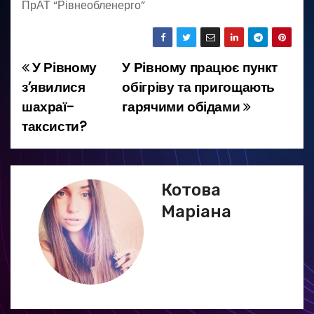
ПрАТ “Рівнеобленерго”
У Рівному
У Рівному працює пункт
Н
з’явилися
обігріву та пригощають
а
шахраї-
гарячими обідами
таксисти?
в
і
г
Котова
Маріана
а
ц
і
я