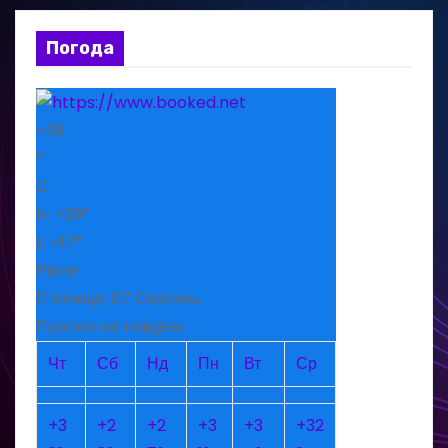
Погода
+
38
°
C
H:
+
29°
L:
+
17°
Рівне
П’ятниця, 07 Серпень
Прогноз на тиждень
Чт
Сб
Нд
Пн
Вт
Ср
+
3
+
2
+
2
+
3
+
3
+
32