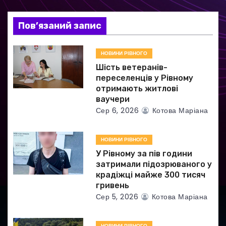
з
Пов’язаний запис
а
НОВИНИ РІВНОГО
п
Шість ветеранів-
и
переселенців у Рівному
отримають житлові
с
ваучери
Сер 6, 2026
Котова Маріана
і
в
НОВИНИ РІВНОГО
У Рівному за пів години
затримали підозрюваного у
крадіжці майже 300 тисяч
гривень
Сер 5, 2026
Котова Маріана
НОВИНИ РІВНОГО