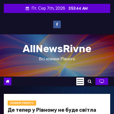
П
Пт. Сер 7th, 2026
3:53:45 AM
е
р
е
й
т
AllNewsRivne
и
д
Всі новини Рівного
о
в
м
і
с
т
у
НОВИНИ РІВНОГО
Де тепер у Рівному не буде світла