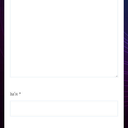
Ім'я
*