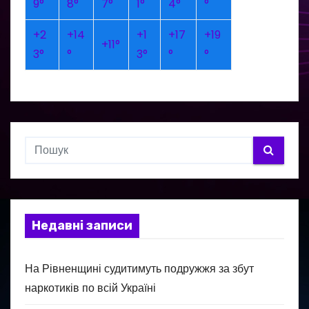
9°
8°
7°
1°
4°
°
+
2
+
14
+
1
+
17
+
19
+
11°
3°
°
3°
°
°
Недавні записи
На Рівненщині судитимуть подружжя за збут
наркотиків по всій Україні