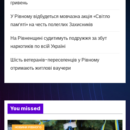
гривень
У Рівному відбудеться мовчазна акція «Світло
пам’яті» на честь полеглих Захисників
На Рівненщині судитимуть подружжя за збут
наркотиків по всій Україні
Шість ветеранів-переселенців у Рівному
отримають житлові ваучери
You missed
НОВИНИ РІВНОГО