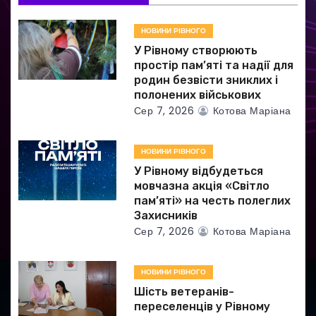
а
НОВИНИ РІВНОГО
У Рівному створюють
п
простір пам’яті та надії для
родин безвісти зниклих і
и
полонених військових
Сер 7, 2026
Котова Маріана
с
і
НОВИНИ РІВНОГО
в
У Рівному відбудеться
мовчазна акція «Світло
пам’яті» на честь полеглих
Захисників
Сер 7, 2026
Котова Маріана
НОВИНИ РІВНОГО
Шість ветеранів-
переселенців у Рівному