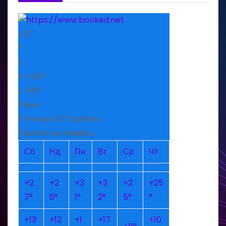
+
27
°
C
H:
+
30°
L:
+
16°
Рівне
П’ятниця, 07 Серпень
Прогноз на тиждень
Сб
Нд
Пн
Вт
Ср
Чт
+
2
+
2
+
3
+
3
+
2
+
25
7°
6°
1°
2°
5°
°
+
13
+
12
+
1
+
17
+
10