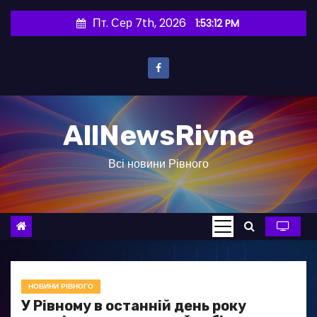
П
Пт. Сер 7th, 2026
1:53:13 PM
е
р
е
й
т
AllNewsRivne
и
д
Всі новини Рівного
о
в
м
і
с
т
у
НОВИНИ РІВНОГО
У Рівному в останній день року