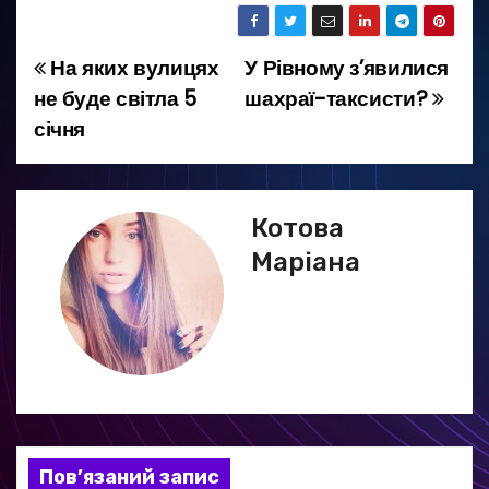
На яких вулицях
У Рівному з’явилися
Н
не буде світла 5
шахраї-таксисти?
а
січня
в
і
Котова
г
Маріана
а
ц
і
я
Пов’язаний запис
з