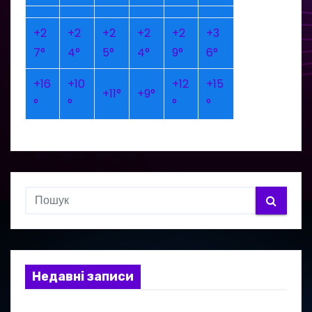
+
2
+
2
+
2
+
2
+
2
+
3
7°
4°
5°
4°
9°
6°
+
16
+
10
+
12
+
15
+
11°
+
9°
°
°
°
°
Недавні записи