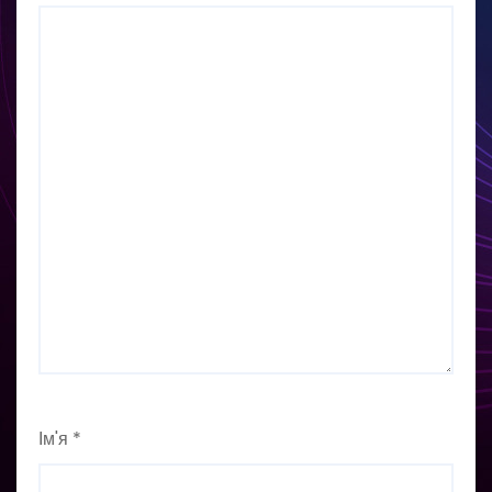
Ім'я
*