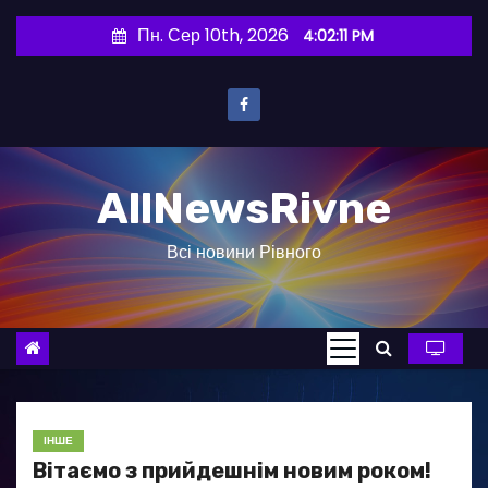
П
Пн. Сер 10th, 2026
4:02:13 PM
е
р
е
й
т
AllNewsRivne
и
д
Всі новини Рівного
о
в
м
і
с
т
у
ІНШЕ
Вітаємо з прийдешнім новим роком!