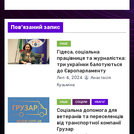
і
я
Пов’язаний запис
з
а
ІНШЕ
Гідеса, соціальна
п
працівниця та журналістка:
три українки балотуються
и
до Європарламенту
Лип 4, 2024
Анастасія
с
Кузьміна
і
ІНШЕ
СОЦІУМ
УВАГА!
в
Соціальна допомога для
ветеранів та переселенців
від транспортної компанії
Грузар