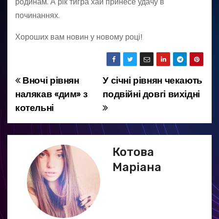
родинам. А рік тигра хай принесе удачу в
починаннях.
Хороших вам новин у новому році!
Вночі рівнян
У січні рівнян чекають
Н
налякав «дим» з
подвійні довгі вихідні
а
котельні
в
і
Котова
г
Маріана
а
ц