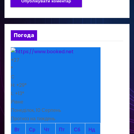
Погода
+
27
°
C
H:
+
29°
L:
+
13°
Рівне
Понеділок, 10 Серпень
Прогноз на тиждень
Вт
Ср
Чт
Пт
Сб
Нд