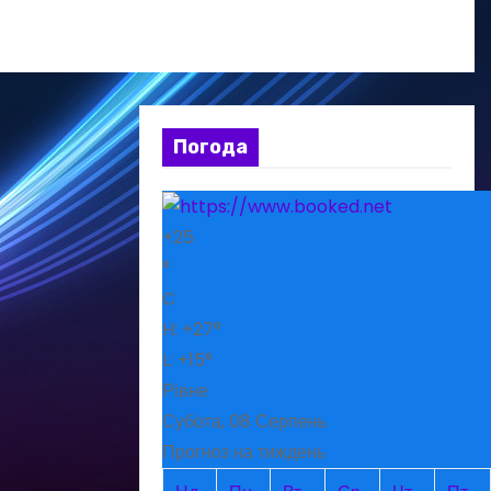
Погода
+
25
°
C
H:
+
27°
L:
+
15°
Рівне
Субота, 08 Серпень
Прогноз на тиждень