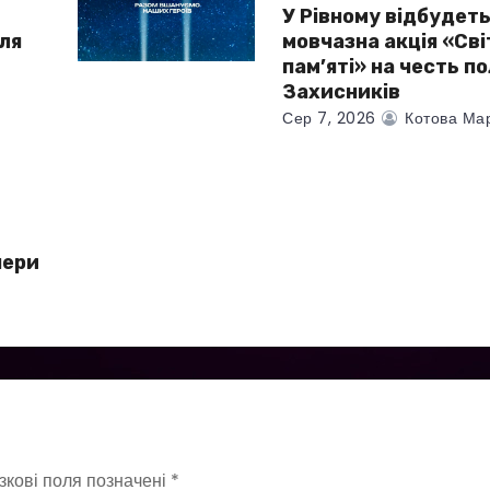
У Рівному відбудет
для
мовчазна акція «Сві
і
пам’яті» на честь п
Захисників
Сер 7, 2026
Котова Ма
чери
зкові поля позначені
*