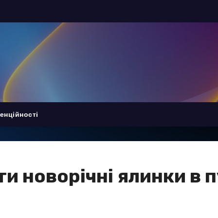
енційності
и новорічні ялинки в п