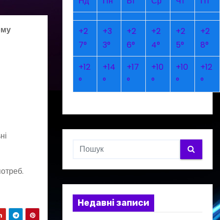
Нд
Пн
Вт
Ср
Чт
Пт
ому
+
2
+
3
+
2
+
2
+
2
+
2
7°
3°
6°
4°
5°
8°
+
12
+
14
+
17
+
10
+
10
+
12
°
°
°
°
°
°
ні
потреб.
Недавні записи