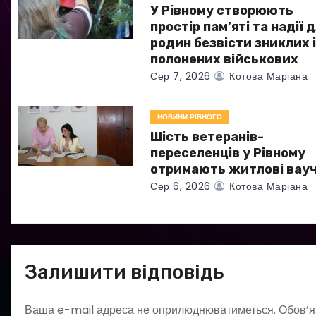
а
У Рівному створюють
простір пам’яті та надії 
п
родин безвісти зниклих 
полонених військових
и
Сер 7, 2026
Котова Маріана
с
НОВИНИ РІВНОГО
і
Шість ветеранів-
в
переселенців у Рівному
отримають житлові вау
Сер 6, 2026
Котова Маріана
Залишити відповідь
Ваша e-mail адреса не оприлюднюватиметься.
Обов’я