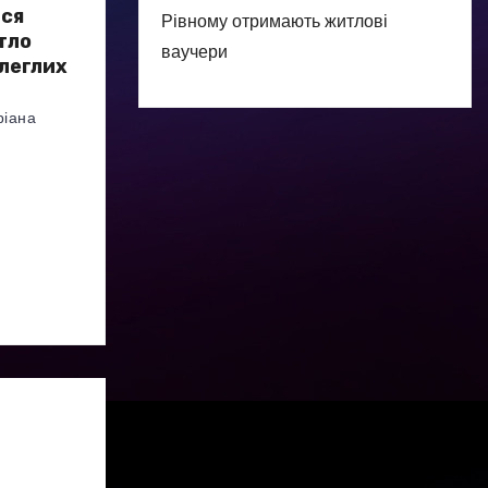
ься
Рівному отримають житлові
тло
ваучери
олеглих
ріана