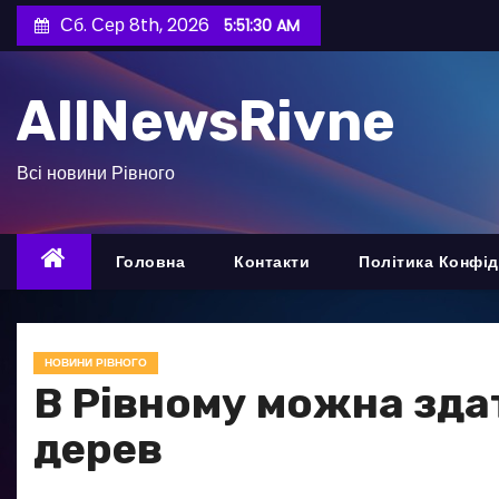
П
Сб. Сер 8th, 2026
5:51:31 AM
е
р
AllNewsRivne
е
й
т
Всі новини Рівного
и
д
о
Головна
Контакти
Політика Конфід
в
м
і
НОВИНИ РІВНОГО
с
В Рівному можна здат
т
дерев
у