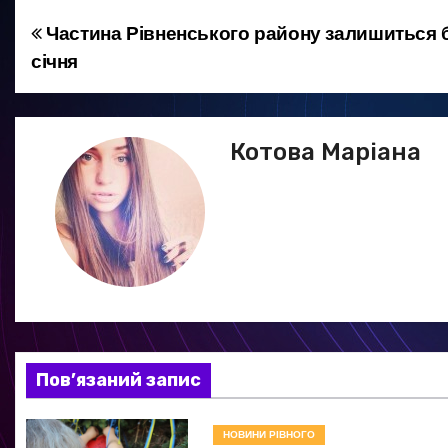
Частина Рівненського району залишиться б
Н
січня
а
в
Котова Маріана
і
г
а
ц
і
я
Пов’язаний запис
з
НОВИНИ РІВНОГО