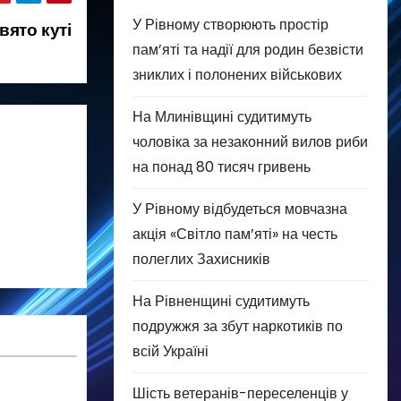
У Рівному створюють простір
вято куті
пам’яті та надії для родин безвісти
зниклих і полонених військових
На Млинівщині судитимуть
чоловіка за незаконний вилов риби
на понад 80 тисяч гривень
У Рівному відбудеться мовчазна
акція «Світло пам’яті» на честь
полеглих Захисників
На Рівненщині судитимуть
подружжя за збут наркотиків по
всій Україні
Шість ветеранів-переселенців у