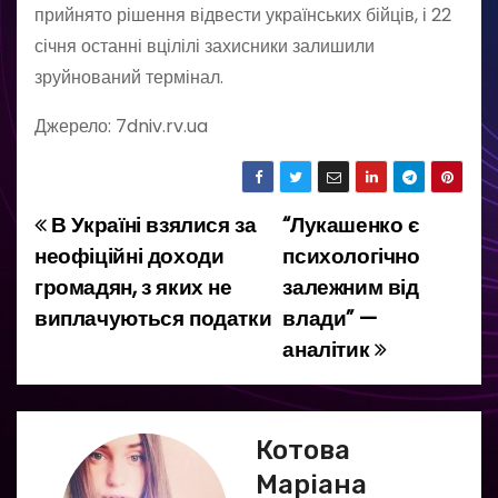
прийнято рішення відвести українських бійців, і 22
січня останні вцілілі захисники залишили
зруйнований термінал.
Джерело: 7dniv.rv.ua
В Україні взялися за
“Лукашенко є
Н
неофіційні доходи
психологічно
а
громадян, з яких не
залежним від
виплачуються податки
влади” —
в
аналітик
і
г
Котова
а
Маріана