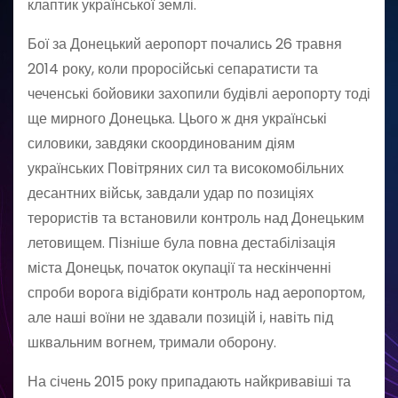
клаптик української землі.
Бої за Донецький аеропорт почались 26 травня
2014 року, коли проросійські сепаратисти та
чеченські бойовики захопили будівлі аеропорту тоді
ще мирного Донецька. Цього ж дня українські
силовики, завдяки скоординованим діям
українських Повітряних сил та високомобільних
десантних військ, завдали удар по позиціях
терористів та встановили контроль над Донецьким
летовищем. Пізніше була повна дестабілізація
міста Донецьк, початок окупації та нескінченні
спроби ворога відібрати контроль над аеропортом,
але наші воїни не здавали позицій і, навіть під
шквальним вогнем, тримали оборону.
На січень 2015 року припадають найкривавіші та