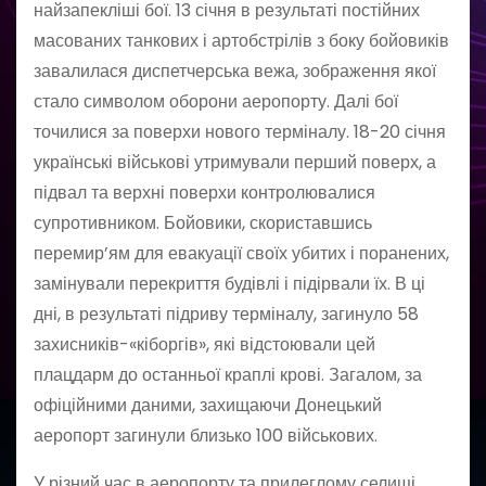
найзапекліші бої. 13 січня в результаті постійних
масованих танкових і артобстрілів з боку бойовиків
завалилася диспетчерська вежа, зображення якої
стало символом оборони аеропорту. Далі бої
точилися за поверхи нового терміналу. 18-20 січня
українські військові утримували перший поверх, а
підвал та верхні поверхи контролювалися
супротивником. Бойовики, скориставшись
перемир’ям для евакуації своїх убитих і поранених,
замінували перекриття будівлі і підірвали їх. В ці
дні, в результаті підриву терміналу, загинуло 58
захисників-«кіборгів», які відстоювали цей
плацдарм до останньої краплі крові. Загалом, за
офіційними даними, захищаючи Донецький
аеропорт загинули близько 100 військових.
У різний час в аеропорту та прилеглому селищі