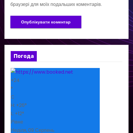
браузері для моїх подальших коментарів.
Погода
+
24
°
C
H:
+
26°
L:
+
12°
Рівне
Неділя, 09 Серпень