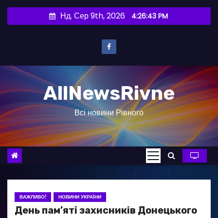
П
Нд. Сер 9th, 2026
4:26:44 PM
е
р
е
й
т
AllNewsRivne
и
д
Всі новини Рівного
о
в
м
і
с
т
у
ВАЖЛИВО!
НОВИНИ УКРАЇНИ
День пам’яті захисників Донецького