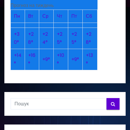
Прогноз на тиждень
Пн
Вт
Ср
Чт
Пт
Сб
+
3
+
2
+
2
+
2
+
2
+
2
0°
8°
4°
5°
5°
8°
+
14
+
16
+
10
+
13
+
9°
+
9°
°
°
°
°