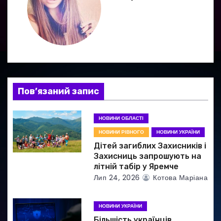
ц
і
я
з
а
Пов’язаний запис
п
НОВИНИ ОБЛАСТІ
и
НОВИНИ РІВНОГО
НОВИНИ УКРАЇНИ
Дітей загиблих Захисників і
с
Захисниць запрошують на
літній табір у Яремче
і
Лип 24, 2026
Котова Маріана
в
НОВИНИ УКРАЇНИ
Більшість українців