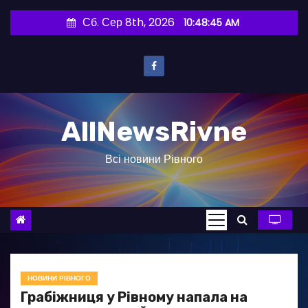
П
Сб. Сер 8th, 2026
10:48:46 AM
е
р
е
й
т
AllNewsRivne
и
д
Всі новини Рівного
о
в
м
і
с
т
у
НОВИНИ РІВНОГО
Грабіжниця у Рівному напала на