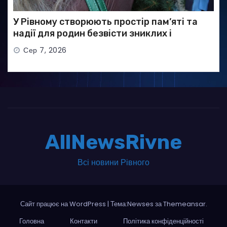
У Рівному створюють простір пам’яті та
надії для родин безвісти зниклих і
полонених військових
Сер 7, 2026
AllNewsRivne
Всі новини Рівного
Сайт працює на WordPress
|
Тема:Newses за
Themeansar
.
Головна
Контакти
Політика конфіденційності