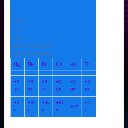
°
C
H:
+
26°
L:
+
15°
Рівне
Субота, 08 Серпень
Прогноз на тиждень
Нд
Пн
Вт
Ср
Чт
Пт
+
2
+
3
+
2
+
2
+
2
+
2
7°
2°
7°
5°
6°
8°
+
11
+
13
+
18
+
10
+
12
+
11°
°
°
°
°
°