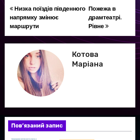
Низка поїздів південного
Пожежа в
Н
напрямку змінює
драмтеатрі.
а
маршрути
Рівне
в
і
Котова
г
Маріана
а
ц
і
я
Пов’язаний запис
з