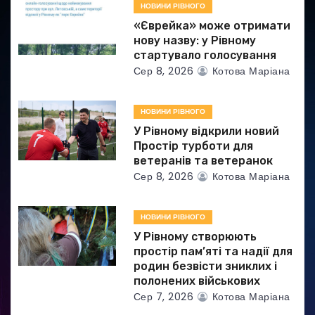
а
НОВИНИ РІВНОГО
«Єврейка» може отримати
п
нову назву: у Рівному
стартувало голосування
и
Сер 8, 2026
Котова Маріана
с
НОВИНИ РІВНОГО
і
У Рівному відкрили новий
в
Простір турботи для
ветеранів та ветеранок
Сер 8, 2026
Котова Маріана
НОВИНИ РІВНОГО
У Рівному створюють
простір пам’яті та надії для
родин безвісти зниклих і
полонених військових
Сер 7, 2026
Котова Маріана