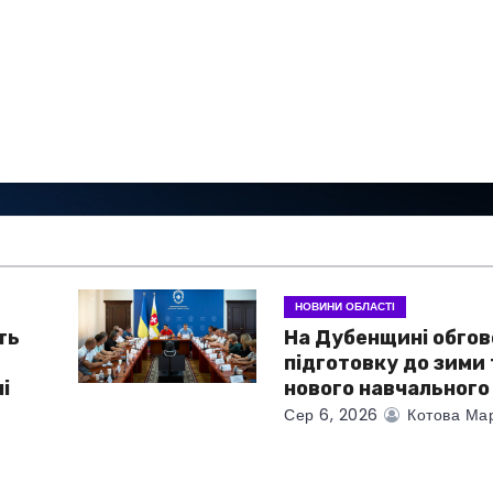
НОВИНИ ОБЛАСТІ
ть
На Дубенщині обго
підготовку до зими 
і
нового навчального
Сер 6, 2026
Котова Ма