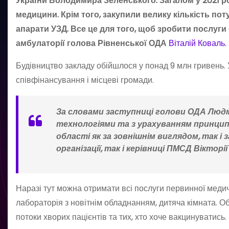
України Володимира Зеленського. Загалом у 2021 ро
медицини. Крім того, закупили велику кількість пот
апарати УЗД. Все це для того, щоб зробити послуги
амбулаторії голова Рівненської ОДА
Віталій Коваль.
Будівництво закладу обійшлося у понад 9 млн гривень. 
співфінансування і місцеві громади.
За словами заступниці голови ОДА Люд
технологіями та з урахуванням принципу
області як за зовнішнім виглядом, так і 
організації, так і керівниці ПМСД Віктор
Наразі тут можна отримати всі послуги первинної медичн
лабораторія з новітнім обладнанням, дитяча кімната. 
потоки хворих пацієнтів та тих, хто хоче вакцинуватись.