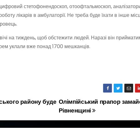
цифровий стетофонендоскоп, отоофтальмоскоп, аналізатори
боту лікарів в амбулаторії. Не треба буде їхати в інше міс
ровець.
вічі на тиждень, щоб обстежити людей. Наразі він приймати
ікарем уклали вже понад 1700 мешканців.
нського району буде
Олімпійський прапор замай
Рівненщині