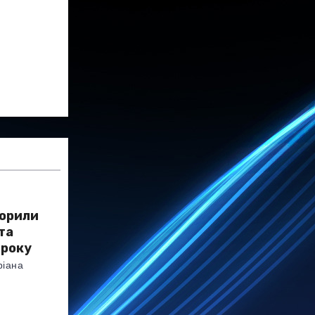
ворили
та
 року
ріана