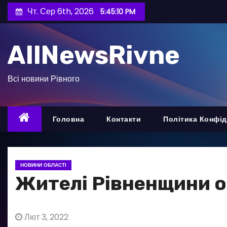
П
Чт. Сер 6th, 2026
5:45:12 PM
е
р
AllNewsRivne
е
й
т
Всі новини Рівного
и
д
о
Головна
Контакти
Політика Конфід
в
м
і
НОВИНИ ОБЛАСТІ
с
Жителі Рівненщини о
т
у
Лют 3, 2022