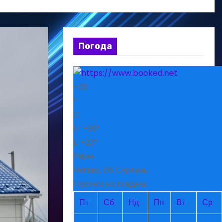
Погода
+
38
°
C
H:
+
39°
L:
+
23°
Рівне
Четвер, 06 Серпень
Прогноз на тиждень
Пт
Сб
Нд
Пн
Вт
Ср