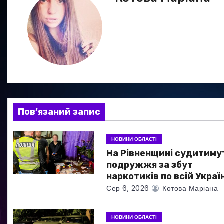
і
г
а
ц
і
я
Пов’язаний запис
з
НОВИНИ ОБЛАСТІ
а
На Рівненщині судитиму
подружжя за збут
п
наркотиків по всій Україн
Сер 6, 2026
Котова Маріана
и
с
НОВИНИ ОБЛАСТІ