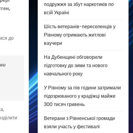
фері
подружжя за збут наркотиків по
ген,
всій Україні
Шість ветеранів-переселенців у
Рівному отримають житлові
ися до
ваучери
На Дубенщині обговорили
ими
підготовку до зими та нового
в
навчального року
У Рівному за пів години затримали
підозрюваного у крадіжці майже
300 тисяч гривень
а,
озділити
Ветерани з Рівненської громади
взяли участь у фестивалі