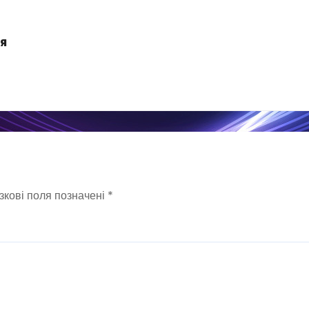
я
зкові поля позначені
*