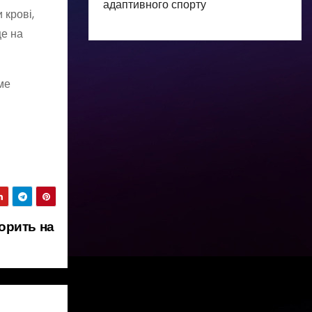
адаптивного спорту
 крові,
це на
ме
орить на