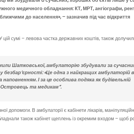
ці ми збудували 8 сучасних, хороших об’єктів лише у с
ужного медичного обладнання: КТ, МРТ, ангіографи, рент
 ближчими до населення», – зазначив під час відкриття
У цій сумі – левова частка державних коштів, також долучил
мили Шатковської, амбулаторію збудували за сучасн
 безбар’єрності: «Це одна з найкращих амбулаторій 
за наповненням. І за це особлива подяка як будівельній
ії Островець та медикам”.
ої допомоги. В амбулаторії є кабінети лікарів, маніпуляційн
Обладнали також кабінет щеплень із окремим входом – щоб р