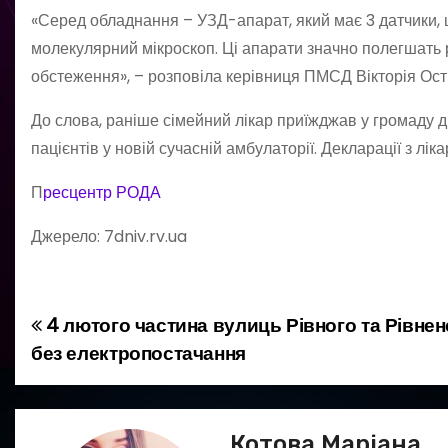
«Серед обладнання – УЗД-апарат, який має 3 датчики, 
молекулярний мікроскоп. Ці апарати значно полегшать ро
обстеження», – розповіла керівниця ПМСД Вікторія Ост
До слова, раніше сімейний лікар приїжджав у громаду д
пацієнтів у новій сучасній амбулаторії. Декларації з л
П
ресцентр РОДА
Джерело: 7dniv.rv.ua
4 лютого частина вулиць Рівного та Рівне
Н
без електропостачання
а
в
Котова Маріана