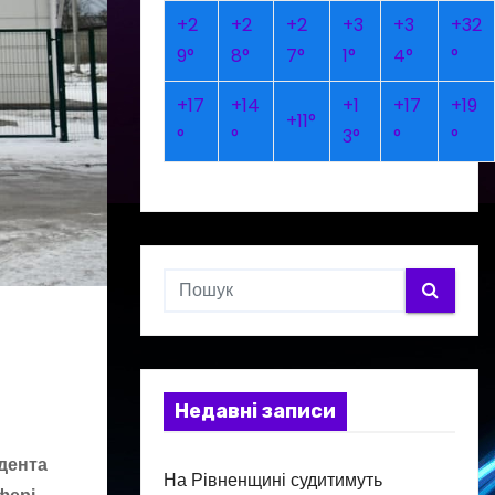
+
2
+
2
+
2
+
3
+
3
+
32
9°
8°
7°
1°
4°
°
+
17
+
14
+
1
+
17
+
19
+
11°
°
°
3°
°
°
Недавні записи
дента
На Рівненщині судитимуть