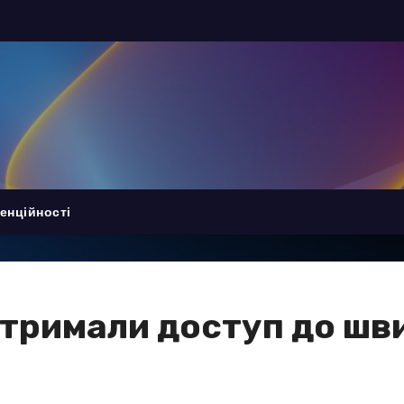
енційності
тримали доступ до шв