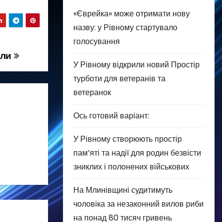
«Єврейка» може отримати нову
назву: у Рівному стартувало
голосування
оли
У Рівному відкрили новий Простір
турботи для ветеранів та
ветеранок
Ось готовий варіант:
У Рівному створюють простір
пам’яті та надії для родин безвісти
зниклих і полонених військових
На Млинівщині судитимуть
чоловіка за незаконний вилов риби
на понад 80 тисяч гривень