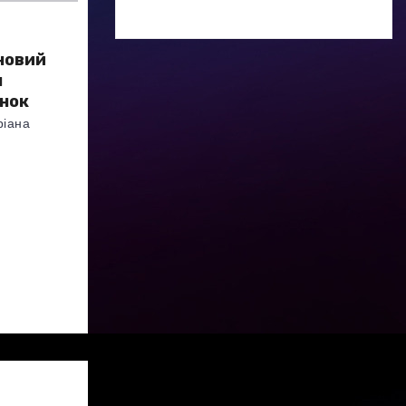
 новий
я
анок
ріана