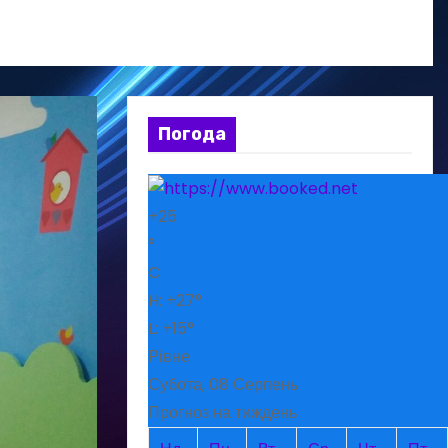
Погода
+
25
°
C
H:
+
27°
L:
+
15°
Рівне
Субота, 08 Серпень
Прогноз на тиждень