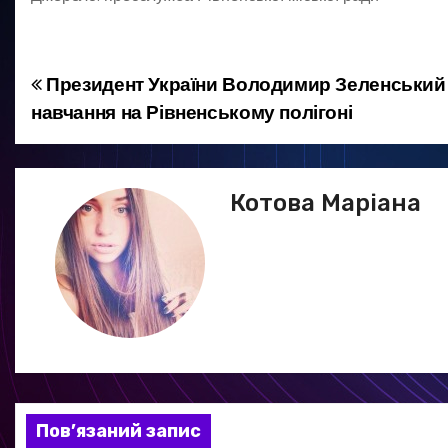
Президент України Володимир Зеленський в
Н
навчання на Рівненському полігоні
а
в
Котова Маріана
і
г
а
ц
і
я
Пов’язаний запис