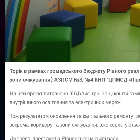
Торік в рамках громадського бюджету Рівного реал
зони очікування) АЗПСМ №3, №4 КНП “ЦПМСД «Північн
На цей проєкт витрачено 916,5 тис. грн. За ці кошти замі
внутрішнього освітлення та електричних мереж.
Тож результатом оновлення та капітального ремонту 
зокрема, коридору та зони очікування, вже користуютьс
Джерело: пресслужба Рівненської міської ради