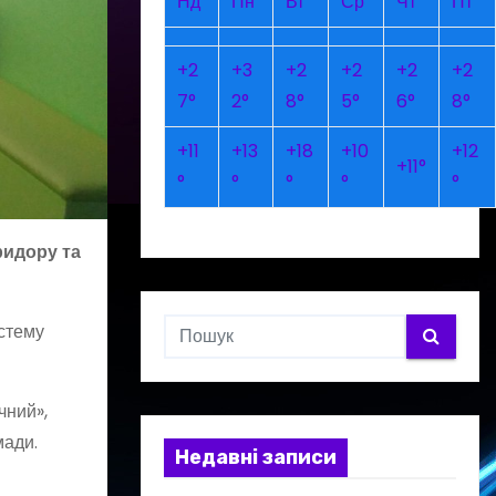
Нд
Пн
Вт
Ср
Чт
Пт
+
2
+
3
+
2
+
2
+
2
+
2
7°
2°
8°
5°
6°
8°
+
11
+
13
+
18
+
10
+
12
+
11°
°
°
°
°
°
ридору та
истему
чний»,
мади.
Недавні записи