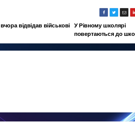
чора відвідав військові
У Рівному школярі
повертаються до шк