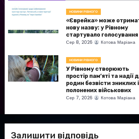
з
НОВИНИ РІВНОГО
а
«Єврейка» може отрима
нову назву: у Рівному
п
стартувало голосування
Сер 8, 2026
Котова Маріана
и
с
НОВИНИ РІВНОГО
У Рівному створюють
і
простір пам’яті та надії 
в
родин безвісти зниклих 
полонених військових
Сер 7, 2026
Котова Маріана
Залишити відповідь