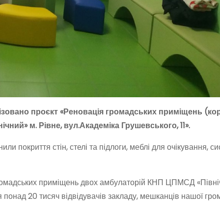
ізовано проєкт «Реновація громадських приміщень (ко
ий» м. Рівне, вул.Академіка Грушевського, 11».
нили покриття стін, стелі та підлоги, меблі для очікування, с
громадських приміщень двох амбулаторій КНП ЦПМСД «Півні
я понад 20 тисяч відвідувачів закладу, мешканців нашої гро