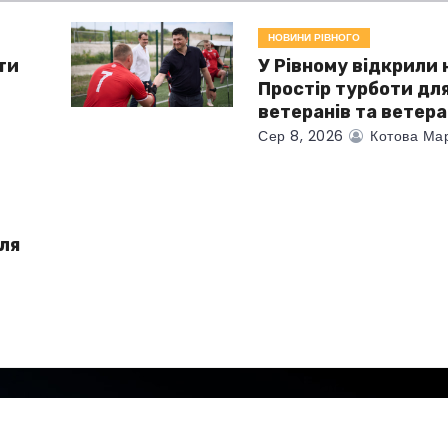
НОВИНИ РІВНОГО
ти
У Рівному відкрили
Простір турботи дл
ветеранів та ветер
Сер 8, 2026
Котова Ма
для
і