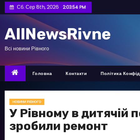
П
Сб. Сер 8th, 2026
2:03:56 PM
е
р
AllNewsRivne
е
й
т
Всі новини Рівного
и
д
о
Головна
Контакти
Політика Конфід
в
м
і
НОВИНИ РІВНОГО
с
У Рівному в дитячій 
т
зробили ремонт
у