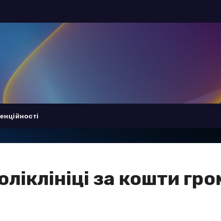
енційності
поліклініці за кошти г