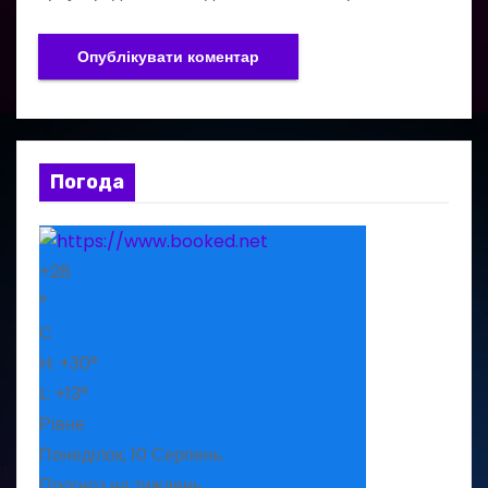
Погода
+
28
°
C
H:
+
30°
L:
+
13°
Рівне
Понеділок, 10 Серпень
Прогноз на тиждень