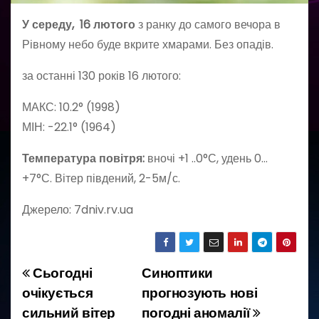
У середу, 16 лютого
з ранку до самого вечора в
Рівному небо буде вкрите хмарами. Без опадів.
за останні 130 років 16 лютого:
МАКС: 10.2° (1998)
МІН: -22.1° (1964)
Температура повітря:
вночі +1 ..0°С, удень 0…
+7°С. Вітер південий, 2-5м/с.
Джерело: 7dniv.rv.ua
Сьогодні
Синоптики
Н
очікується
прогнозують нові
а
сильний вітер
погодні аномалії