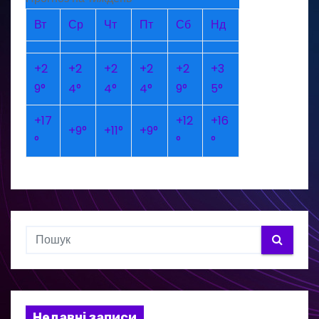
Вт
Ср
Чт
Пт
Сб
Нд
+
2
+
2
+
2
+
2
+
2
+
3
9°
4°
4°
4°
9°
5°
+
17
+
12
+
16
+
9°
+
11°
+
9°
°
°
°
Недавні записи