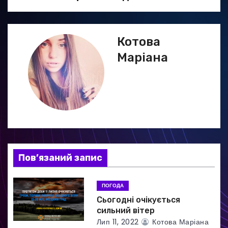
в
і
Котова
г
Маріана
а
ц
і
я
Пов’язаний запис
з
а
ПОГОДА
Сьогодні очікується
п
сильний вітер
Лип 11, 2022
Котова Маріана
и