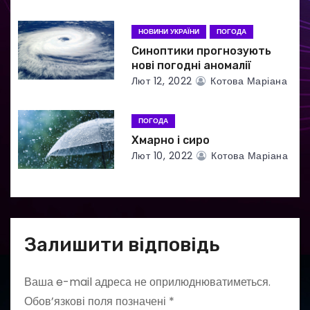
с
НОВИНИ УКРАЇНИ
ПОГОДА
і
Синоптики прогнозують
нові погодні аномалії
в
Лют 12, 2022
Котова Маріана
ПОГОДА
Хмарно і сиро
Лют 10, 2022
Котова Маріана
Залишити відповідь
Ваша e-mail адреса не оприлюднюватиметься.
Обов’язкові поля позначені
*