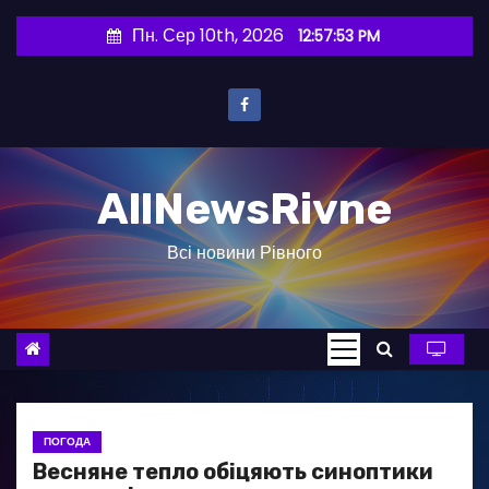
П
Пн. Сер 10th, 2026
12:57:54 PM
е
р
е
й
т
AllNewsRivne
и
д
Всі новини Рівного
о
в
м
і
с
т
у
ПОГОДА
Весняне тепло обіцяють синоптики