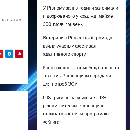
У Рівному за пів години затримали
підозрюваного у крадіжці майже
в, а також
300 тисяч гривень
Ветерани з Рівненської громади
взяли участь у фестивалі
адаптивного спорту
о
Конфісковані автомобілі, пальне та
техніку з Рівненщини передали
для потреб ЗСУ
998 гривень на книжки: як 18-
річним жителям Рівненщини
отримати кошти за програмою
«єКнига»