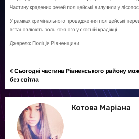
Частину крадених речей поліцейські вилучили у лісопос
У рамках кримінального провадження поліцейські переві
встановлюють роль кожного у скоєній крадіжці.
Джерело: Поліція Рівненщини
Сьогодні частина Рівненського району мо
Н
без світла
а
в
Котова Маріана
і
г
а