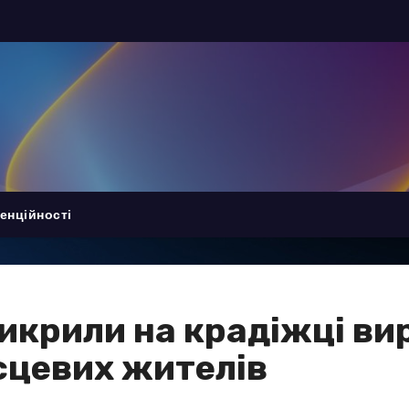
енційності
викрили на крадіжці в
сцевих жителів