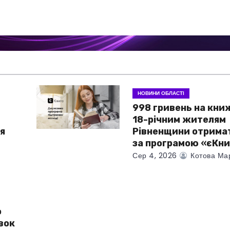
НОВИНИ ОБЛАСТІ
998 гривень на кни
18-річним жителям
я
Рівненщини отрима
за програмою «єКни
Сер 4, 2026
Котова Ма
о
вок