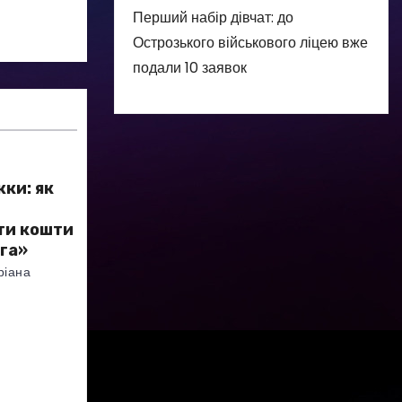
Перший набір дівчат: до
Острозького військового ліцею вже
подали 10 заявок
жки: як
ти кошти
га»
ріана