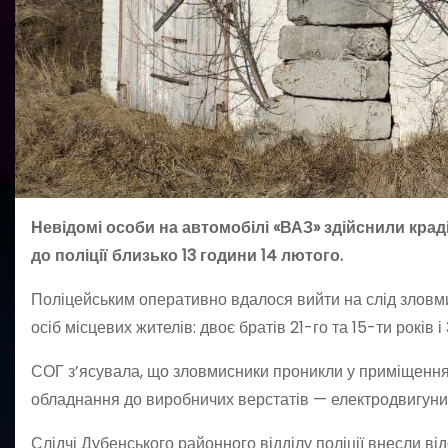
Невідомі особи на автомобілі «ВАЗ» здійснили кра
до поліції близько 13 години 14 лютого.
Поліцейським оперативно вдалося вийти на слід зловми
осіб місцевих жителів: двоє братів 21-го та 15-ти років і
СОГ з’ясувала, що зловмисники проникли у приміщення 
обладнання до виробничих верстатів — електродвигуни, 
Слідчі Дубенського районного відділу поліції внесли ві