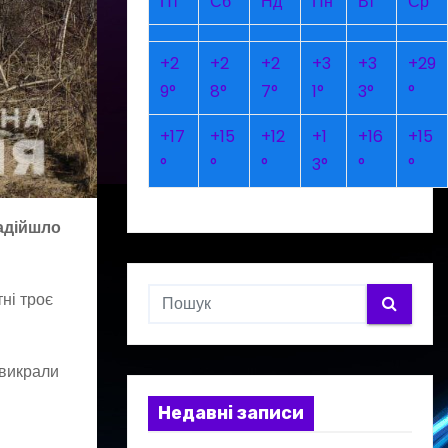
Пт
Сб
Нд
Пн
Вт
Ср
+
2
+
2
+
2
+
3
+
3
+
29
9°
8°
7°
1°
3°
°
+
17
+
15
+
12
+
1
+
16
+
15
°
°
°
3°
°
°
надійшло
ні троє
 викрали
Недавні записи