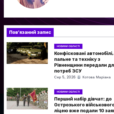
ц
і
я
Пов’язаний запис
з
НОВИНИ ОБЛАСТІ
а
Конфісковані автомобілі,
пальне та техніку з
п
Рівненщини передали дл
потреб ЗСУ
и
Сер 5, 2026
Котова Маріана
с
НОВИНИ ОБЛАСТІ
і
Перший набір дівчат: до
в
Острозького військовог
ліцею вже подали 10 зая