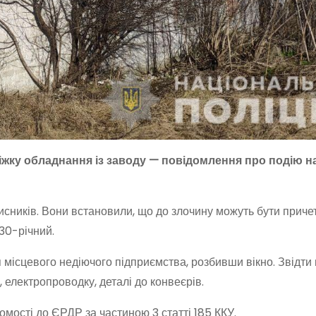
діжку обладнання із заводу — повідомлення про подію 
сників. Вони встановили, що до злочину можуть бути причет
 30-річний.
місцевого недіючого підприємства, розбивши вікно. Звідти
електропроводку, деталі до конвеєрів.
домості до ЄРДР за частиною 3 статті 185 ККУ.