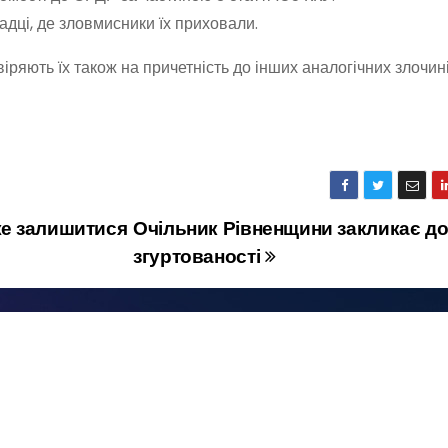
адці, де зловмисники їх приховали.
ряють їх також на причетність до інших аналогічних злочині
же залишитися
Очільник Рівненщини закликає д
згуртованості