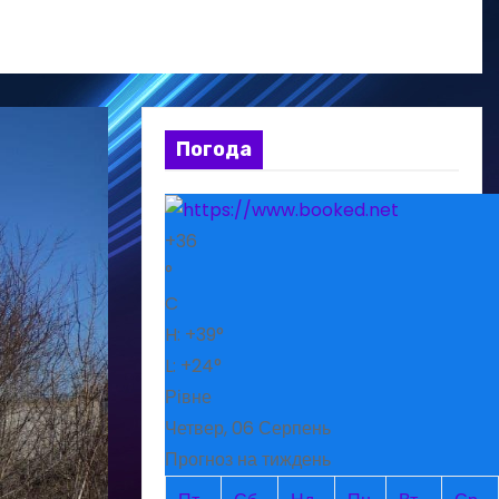
Погода
+
36
°
C
H:
+
39°
L:
+
24°
Рівне
Четвер, 06 Серпень
Прогноз на тиждень