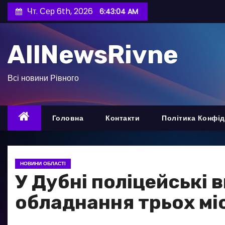
П
Чт. Сер 6th, 2026
6:43:05 AM
е
р
AllNewsRivne
е
й
т
Всі новини Рівного
и
д
о
Головна
Контакти
Політика Конфід
в
м
і
НОВИНИ ОБЛАСТІ
с
У Дубні поліцейські 
т
обладнання трьох мі
у