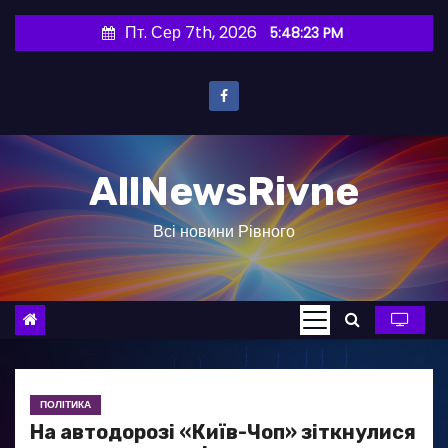
П
Пт. Сер 7th, 2026
5:48:24 PM
е
р
е
й
т
AllNewsRivne
и
д
Всі новини Рівного
о
в
м
і
с
т
у
ПОЛІТИКА
На автодорозі «Київ-Чоп» зіткнулися