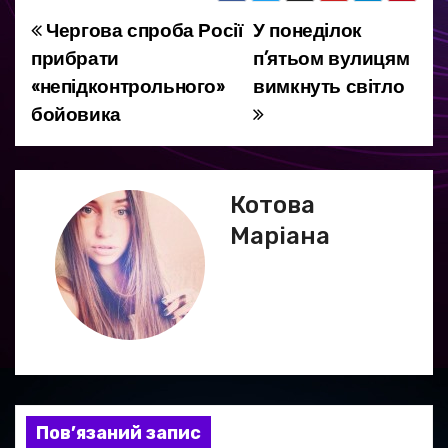
Чергова спроба Росії
У понеділок
Н
прибрати
п’ятьом вулицям
а
«непідконтрольного»
вимкнуть світло
бойовика
в
і
г
Котова
Маріана
а
ц
і
я
з
Пов’язаний запис