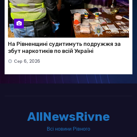
На Рівненщині судитимуть подружжя за
збут наркотиків по всій Україні
Сер 6, 2026
AllNewsRivne
Всі новини Рівного