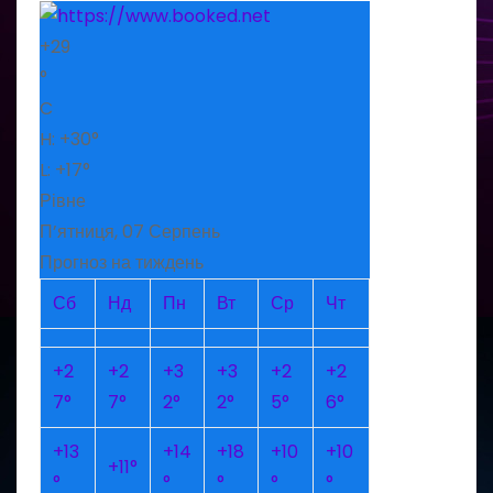
+
29
°
C
H:
+
30°
L:
+
17°
Рівне
П’ятниця, 07 Серпень
Прогноз на тиждень
Сб
Нд
Пн
Вт
Ср
Чт
+
2
+
2
+
3
+
3
+
2
+
2
7°
7°
2°
2°
5°
6°
+
13
+
14
+
18
+
10
+
10
+
11°
°
°
°
°
°