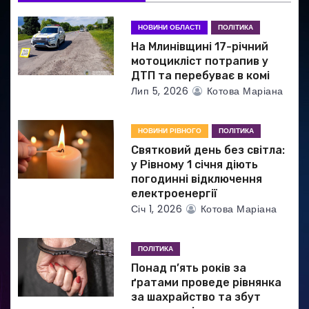
а
НОВИНИ ОБЛАСТІ
ПОЛІТИКА
п
На Млинівщині 17-річний
и
мотоцикліст потрапив у
ДТП та перебуває в комі
с
Лип 5, 2026
Котова Маріана
і
НОВИНИ РІВНОГО
ПОЛІТИКА
в
Святковий день без світла:
у Рівному 1 січня діють
погодинні відключення
електроенергії
Січ 1, 2026
Котова Маріана
ПОЛІТИКА
Понад п’ять років за
ґратами проведе рівнянка
за шахрайство та збут