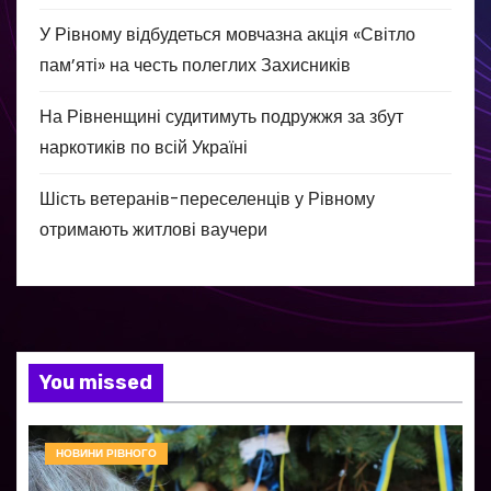
У Рівному відбудеться мовчазна акція «Світло
пам’яті» на честь полеглих Захисників
На Рівненщині судитимуть подружжя за збут
наркотиків по всій Україні
Шість ветеранів-переселенців у Рівному
отримають житлові ваучери
You missed
НОВИНИ РІВНОГО