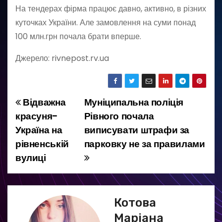
На тендерах фірма працює давно, активно, в різних
куточках України. Але замовлення на суми понад
100 млн.грн почала брати вперше.
Джерело: rivnepost.rv.ua
Відважна
Муніципальна поліція
Н
красуня-
Рівного почала
а
Україна на
виписувати штрафи за
рівненській
парковку не за правилами
в
вулиці
і
г
Котова
а
Маріана