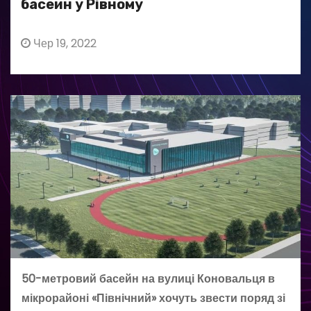
басейн у Рівному
Чер 19, 2022
50-метровий басейн на вулиці Коновальця в
мікрорайоні «Північний» хочуть звести поряд зі