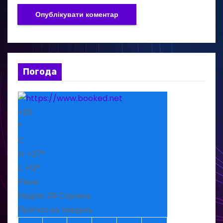
Погода
+
25
°
C
H:
+
27°
L:
+
12°
Рівне
Неділя, 09 Серпень
Прогноз на тиждень