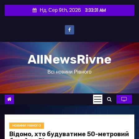
П
Нд. Сер 9th, 2026
3:33:32 AM
е
р
е
й
т
AllNewsRivne
и
д
Всі новини Рівного
о
в
м
і
с
т
у
НОВИНИ РІВНОГО
Відомо, хто будуватиме 50-метровий