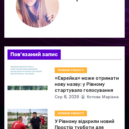
ц
і
я
з
а
Пов’язаний запис
п
НОВИНИ РІВНОГО
и
«Єврейка» може отримати
нову назву: у Рівному
с
стартувало голосування
Сер 8, 2026
Котова Маріана
і
в
НОВИНИ РІВНОГО
У Рівному відкрили новий
Простір турботи для