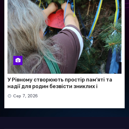
У Рівному створюють простір пам’яті та
надії для родин безвісти зниклих і
полонених військових
Сер 7, 2026