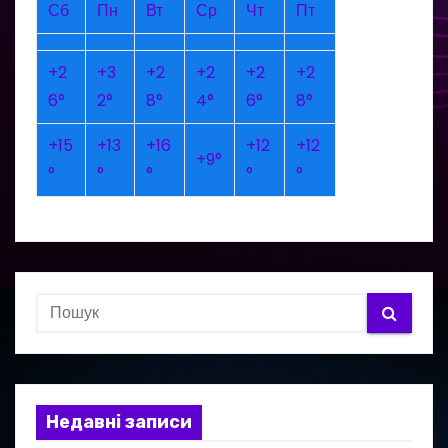
Сб
Пн
Вт
Ср
Чт
Пт
+
2
+
3
+
2
+
2
+
2
+
2
6°
2°
8°
4°
6°
8°
+
15
+
13
+
16
+
12
+
12
+
9°
°
°
°
°
°
Недавні записи