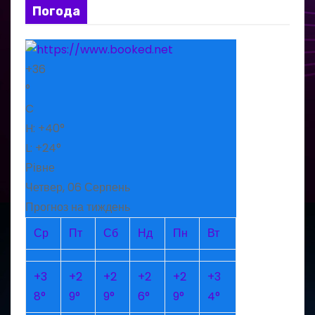
Погода
+
36
°
C
H:
+
40°
L:
+
24°
Рівне
Четвер, 06 Серпень
Прогноз на тиждень
Ср
Пт
Сб
Нд
Пн
Вт
+
3
+
2
+
2
+
2
+
2
+
3
8°
9°
9°
6°
9°
4°