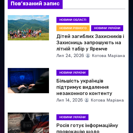
Пов’язаний запис
п
и
НОВИНИ ОБЛАСТІ
НОВИНИ РІВНОГО
НОВИНИ УКРАЇНИ
с
Дітей загиблих Захисників і
і
Захисниць запрошують на
літній табір у Яремче
в
Лип 24, 2026
Котова Маріана
НОВИНИ УКРАЇНИ
Більшість українців
підтримує видалення
незаконного контенту
Лип 14, 2026
Котова Маріана
НОВИНИ УКРАЇНИ
Росія готує інформаційну
провокацію щодо