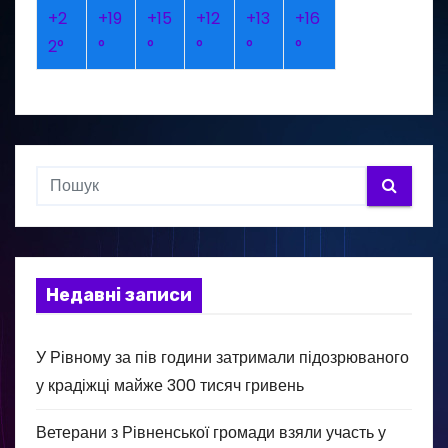
+
2
+
19
+
15
+
12
+
13
+
16
2°
°
°
°
°
°
Недавні записи
У Рівному за пів години затримали підозрюваного
у крадіжці майже 300 тисяч гривень
Ветерани з Рівненської громади взяли участь у