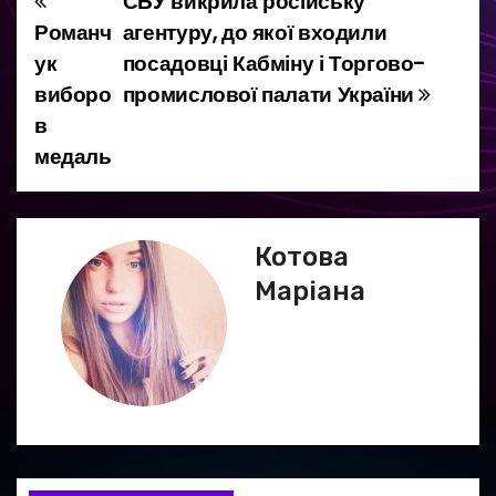
СБУ викрила російську
Н
Романч
агентуру, до якої входили
а
ук
посадовці Кабміну і Торгово-
виборо
промислової палати України
в
в
і
медаль
г
а
Котова
ц
Маріана
і
я
з
а