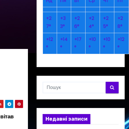
Нд
Пн
Вт
Ср
Чт
Пт
+
2
+
3
+
2
+
2
+
2
+
2
7°
3°
6°
4°
5°
8°
+
12
+
14
+
17
+
10
+
10
+
12
°
°
°
°
°
°
вітав
Недавні записи