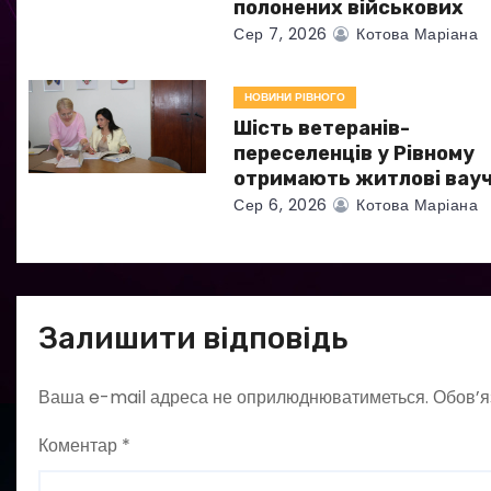
полонених військових
и
Сер 7, 2026
Котова Маріана
с
НОВИНИ РІВНОГО
і
Шість ветеранів-
в
переселенців у Рівному
отримають житлові вау
Сер 6, 2026
Котова Маріана
Залишити відповідь
Ваша e-mail адреса не оприлюднюватиметься.
Обов’я
Коментар
*