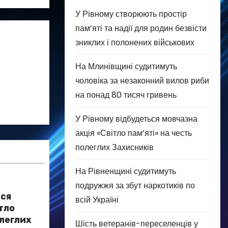
У Рівному створюють простір
пам’яті та надії для родин безвісти
зниклих і полонених військових
На Млинівщині судитимуть
чоловіка за незаконний вилов риби
на понад 80 тисяч гривень
У Рівному відбудеться мовчазна
акція «Світло пам’яті» на честь
полеглих Захисників
На Рівненщині судитимуть
подружжя за збут наркотиків по
ься
всій Україні
тло
олеглих
Шість ветеранів-переселенців у