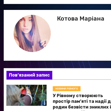
а
в
Котова Маріана
і
г
а
ц
і
я
Пов’язаний запис
з
НОВИНИ РІВНОГО
а
У Рівному створюють
простір пам’яті та надії 
п
родин безвісти зниклих 