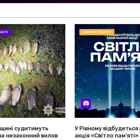
АСТІ
НОВИНИ РІВНОГО
вщині судитимуть
У Рівному відбудеться
за незаконний вилов
акція «Світло пам’яті»