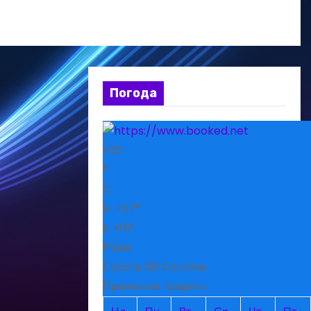
Погода
+
25
°
C
H:
+
27°
L:
+
15°
Рівне
Субота, 08 Серпень
Прогноз на тиждень