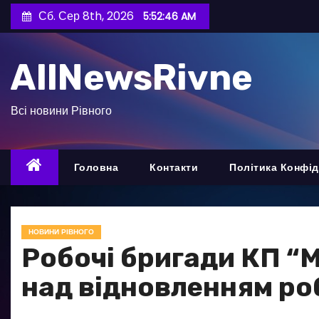
П
Сб. Сер 8th, 2026
5:52:47 AM
е
р
AllNewsRivne
е
й
т
Всі новини Рівного
и
д
о
Головна
Контакти
Політика Конфід
в
м
і
НОВИНИ РІВНОГО
с
Робочі бригади КП “
т
над відновленням ро
у