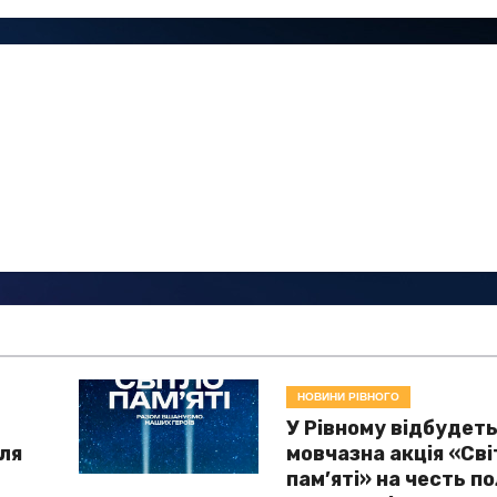
НОВИНИ РІВНОГО
У Рівному відбудет
для
мовчазна акція «Сві
і
пам’яті» на честь п