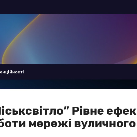
енційності
Міськсвітло” Рівне еф
боти мережі вуличного