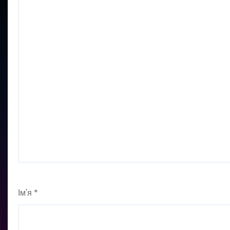
Ім'я
*