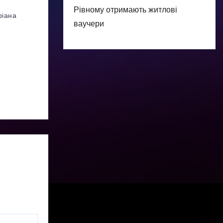
Рівному отримають житлові
ріана
ваучери