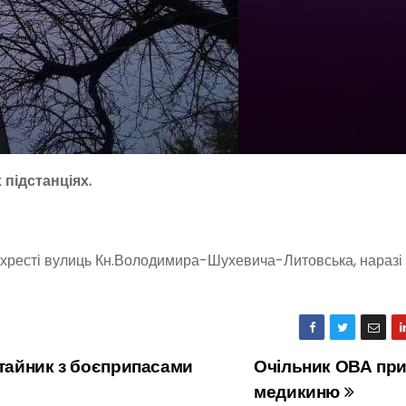
підстанціях.
ехресті вулиць Кн.Володимира-Шухевича-Литовська, наразі
тайник з боєприпасами
Очільник ОВА при
медикиню