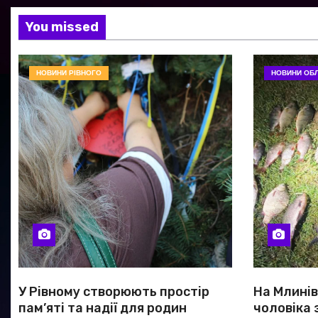
You missed
НОВИНИ РІВНОГО
НОВИНИ ОБЛ
У Рівному створюють простір
На Млині
пам’яті та надії для родин
чоловіка 