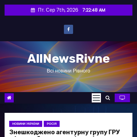
П
Пт. Сер 7th, 2026
7:22:49 AM
е
р
е
й
т
AllNewsRivne
и
д
Всі новини Рівного
о
в
м
і
с
т
у
НОВИНИ УКРАЇНИ
РОСІЯ
Знешкоджено агентурну групу ГРУ