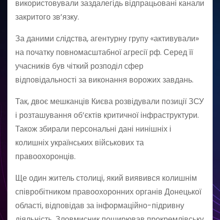
використовували заздалегідь відпрацьовані канали
закритого зв’язку.
За даними слідства, агентурну групу «активували»
на початку повномасштабної агресії рф. Серед її
учасників був чіткий розподіл сфер
відповідальності за виконання ворожих завдань.
Так, двоє мешканців Києва розвідували позиції ЗСУ
і розташування об’єктів критичної інфраструктури.
Також збирали персональні дані нинішніх і
колишніх українських військових та
правоохоронців.
Ще один житель столиці, який виявився колишнім
співробітником правоохоронних органів Донецької
області, відповідав за інформаційно-підривну
діяльність. Зловмисник поширював прокремлівську