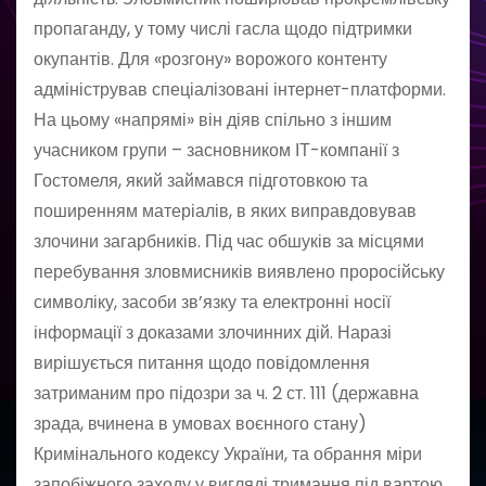
пропаганду, у тому числі гасла щодо підтримки
окупантів. Для «розгону» ворожого контенту
адміністрував спеціалізовані інтернет-платформи.
На цьому «напрямі» він діяв спільно з іншим
учасником групи – засновником ІТ-компанії з
Гостомеля, який займався підготовкою та
поширенням матеріалів, в яких виправдовував
злочини загарбників. Під час обшуків за місцями
перебування зловмисників виявлено проросійську
символіку, засоби зв’язку та електронні носії
інформації з доказами злочинних дій. Наразі
вирішується питання щодо повідомлення
затриманим про підозри за ч. 2 ст. 111 (державна
зрада, вчинена в умовах воєнного стану)
Кримінального кодексу України, та обрання міри
запобіжного заходу у вигляді тримання під вартою.