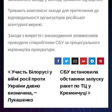
Тривають комплексні заходи для притягнення до
відповідальності організаторів російської
агентурної мережі.
Заходи з викриття і знешкодження зловмисників
проводили співробітники СБУ за процесуального
керівництва прокуратури.
Участь Білорусі у
СБУ встановила
Н
війні росії проти
обставини запуску
а
України давно
ракет по ТЦ у
визначена, –
Кременчуці
в
Лукашенко
і