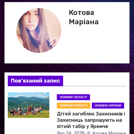
г
Котова
а
Маріана
ц
і
я
з
а
Пов’язаний запис
п
НОВИНИ ОБЛАСТІ
и
НОВИНИ РІВНОГО
НОВИНИ УКРАЇНИ
Дітей загиблих Захисників і
с
Захисниць запрошують на
літній табір у Яремче
і
Лип 24, 2026
Котова Маріана