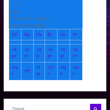
L:
+
17°
Рівне
П’ятниця, 07 Серпень
Прогноз на тиждень
Сб
Нд
Пн
Вт
Ср
Чт
+
2
+
2
+
3
+
3
+
2
+
2
8°
7°
1°
0°
5°
7°
+
14
+
1
+
17
+
10
+
10
+
11°
°
3°
°
°
°