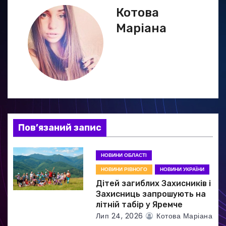
а
Котова
ц
Маріана
і
я
з
а
Пов’язаний запис
п
и
НОВИНИ ОБЛАСТІ
НОВИНИ РІВНОГО
НОВИНИ УКРАЇНИ
с
Дітей загиблих Захисників і
і
Захисниць запрошують на
літній табір у Яремче
в
Лип 24, 2026
Котова Маріана