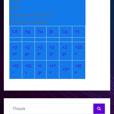
L:
+
16°
Рівне
П’ятниця, 07 Серпень
Прогноз на тиждень
Сб
Нд
Пн
Вт
Ср
Чт
+
2
+
2
+
3
+
3
+
2
+
25
7°
6°
1°
2°
5°
°
+
13
+
12
+
1
+
17
+
10
+
11°
°
°
3°
°
°