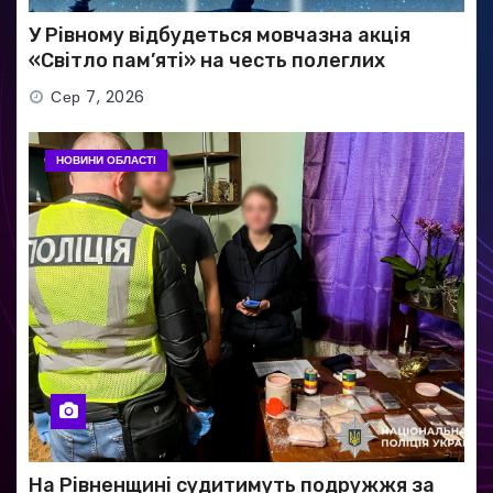
У Рівному відбудеться мовчазна акція
«Світло пам’яті» на честь полеглих
Захисників
Сер 7, 2026
НОВИНИ ОБЛАСТІ
На Рівненщині судитимуть подружжя за