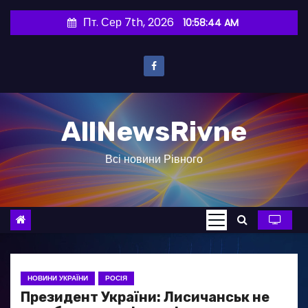
П
Пт. Сер 7th, 2026
10:58:45 AM
е
р
е
й
т
AllNewsRivne
и
д
Всі новини Рівного
о
в
м
і
с
т
у
НОВИНИ УКРАЇНИ
РОСІЯ
Президент України: Лисичанськ не