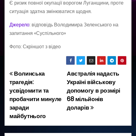
Є ризик повної окупації ворогом Луганщини, проте
ситуація здатна змінюватися щодня.
Джерело
: відповідь Володимира Зеленського на
запитання «Суспільного»
Фото: Скріншот з відео
Волинська
Австралія надасть
Н
трагедія:
Україні військову
а
усвідомити та
допомогу в розмірі
пробачити минуле
68 мільйонів
в
заради
доларів
і
майбутнього
г