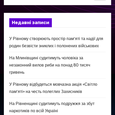
Недавні записи
У Рівному створюють простір пам’яті та надії для
родин безвісти зниклих і полонених військових
На Млинівщині судитимуть чоловіка за
незаконний вилов риби на понад 80 тисяч
гривень
У Рівному відбудеться мовчазна акція «Світло
пам’яті» на честь полеглих Захисників
На Рівненщині судитимуть подружжя за збут
наркотиків по всій Україні