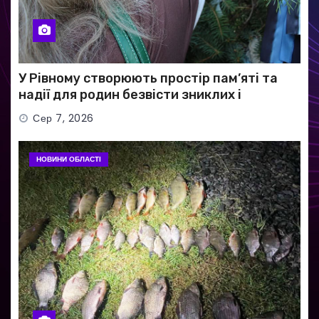
У Рівному створюють простір пам’яті та
надії для родин безвісти зниклих і
полонених військових
Сер 7, 2026
НОВИНИ ОБЛАСТІ