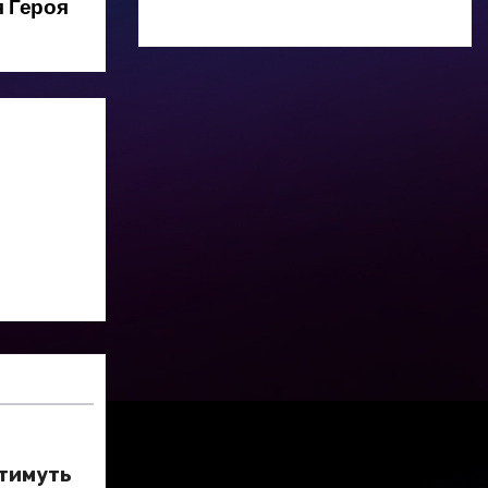
я Героя
итимуть