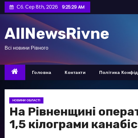
П
Сб. Сер 8th, 2026
9:25:30 AM
е
р
AllNewsRivne
е
й
т
Всі новини Рівного
и
д
о
Головна
Контакти
Політика Конфід
в
м
і
НОВИНИ ОБЛАСТІ
с
На Рівненщині опера
т
1,5 кілограми канабі
у