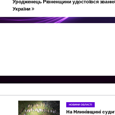
Уродженець Рівненщини удостоївся званн
України
НОВИНИ ОБЛАСТІ
На Млинівщині суд