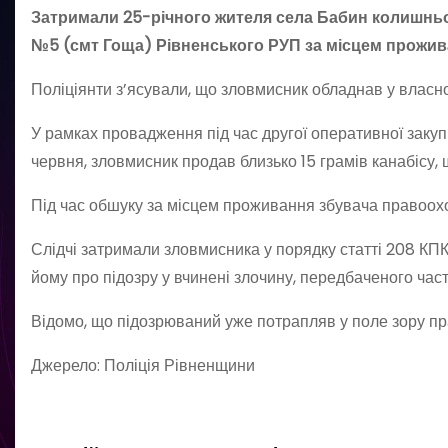
Затримали 25-річного жителя села Бабин колишньо
№5 (смт Гоща) Рівненського РУП за місцем прожива
Поліціянти з’ясували, що зловмисник обладнав у власно
У рамках провадження під час другої оперативної закуп
червня, зловмисник продав близько 15 грамів канабісу,
Під час обшуку за місцем проживання збувача правоохо
Слідчі затримали зловмисника у порядку статті 208 КПК
йому про підозру у вчинені злочину, передбаченого част
Відомо, що підозрюваний уже потрапляв у поле зору пра
Джерело: Поліція Рівненщини