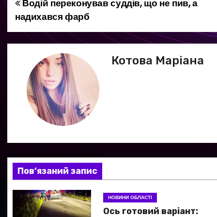
Водій переконував суддів, що не пив, а
Н
надихався фарб
а
в
Котова Маріана
і
г
а
ц
і
я
Пов’язаний запис
з
НОВИНИ ОБЛАСТІ
а
Ось готовий варіант: