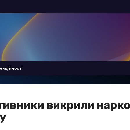
енційності
тивники викрили нарко
су