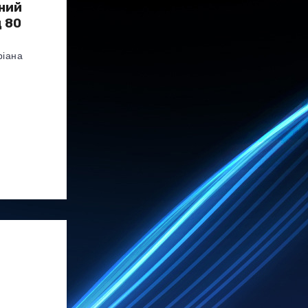
нний
д 80
ріана