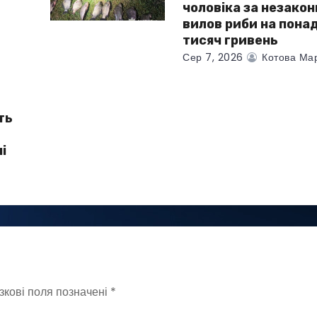
чоловіка за незако
вилов риби на пона
тисяч гривень
Сер 7, 2026
Котова Ма
ть
і
зкові поля позначені
*