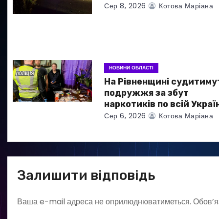
Сер 8, 2026
Котова Маріана
п
и
с
НОВИНИ ОБЛАСТІ
і
На Рівненщині судитиму
в
подружжя за збут
наркотиків по всій Україн
Сер 6, 2026
Котова Маріана
Залишити відповідь
Ваша e-mail адреса не оприлюднюватиметься.
Обов’я