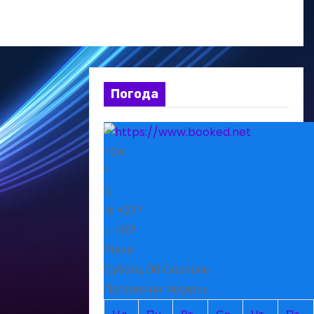
Погода
+
24
°
C
H:
+
27°
L:
+
15°
Рівне
Субота, 08 Серпень
Прогноз на тиждень