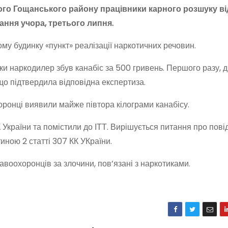
го Гощанського району працівники карного розшуку ві
ння учора, третього липня.
му будинку «пункт» реалізації наркотичних речовин.
ки наркодилер збув канабіс за 500 гривень. Першого разу, д
 що підтвердила відповідна експертиза.
ронці виявили майже півтора кілограми канабісу.
 України та помістили до ІТТ. Вирішується питання про пов
иною 2 статті 307 КК УКраїни.
воохоронців за злочини, пов’язані з наркотиками.