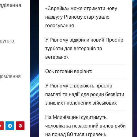
дділення
«Єврейка» може отримати нову
назву: у Рівному стартувало
голосування
У Рівному відкрили новий Простір
ругого
турботи для ветеранів та
ветеранок
Ось готовий варіант:
ідомлення
У Рівному створюють простір
пам’яті та надії для родин безвісти
зниклих і полонених військових
На Млинівщині судитимуть
чоловіка за незаконний вилов риби
на понад 80 тисяч гривень