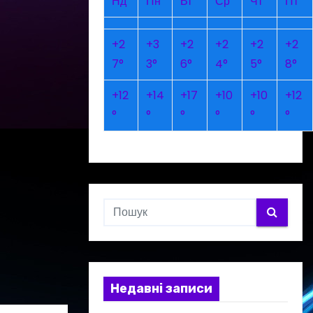
Нд
Пн
Вт
Ср
Чт
Пт
+
2
+
3
+
2
+
2
+
2
+
2
7°
3°
6°
4°
5°
8°
+
12
+
14
+
17
+
10
+
10
+
12
°
°
°
°
°
°
Недавні записи