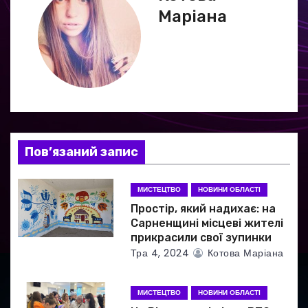
і
Маріана
я
з
а
п
и
Пов’язаний запис
с
МИСТЕЦТВО
НОВИНИ ОБЛАСТІ
і
Простір, який надихає: на
Сарненщині місцеві жителі
в
прикрасили свої зупинки
Тра 4, 2024
Котова Маріана
МИСТЕЦТВО
НОВИНИ ОБЛАСТІ