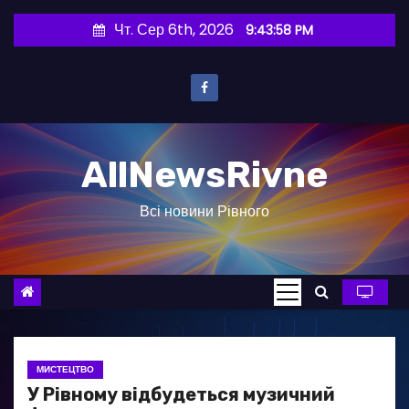
П
Чт. Сер 6th, 2026
9:43:59 PM
е
р
е
й
т
AllNewsRivne
и
д
Всі новини Рівного
о
в
м
і
с
т
у
МИСТЕЦТВО
У Рівному відбудеться музичний