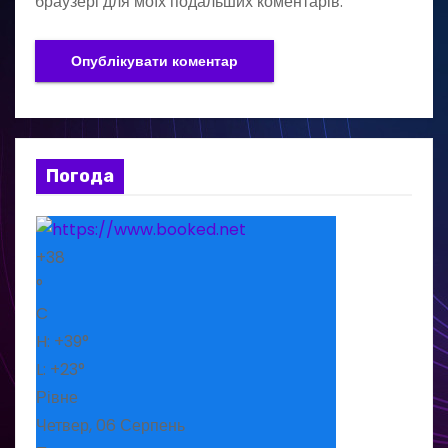
браузері для моїх подальших коментарів.
Погода
+
38
°
C
H:
+
39°
L:
+
23°
Рівне
Четвер, 06 Серпень