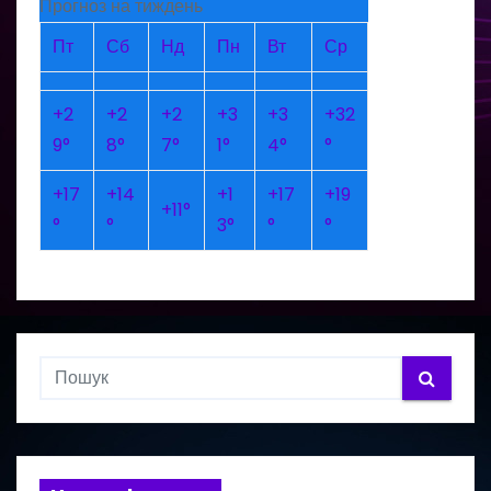
Прогноз на тиждень
Пт
Сб
Нд
Пн
Вт
Ср
+
2
+
2
+
2
+
3
+
3
+
32
9°
8°
7°
1°
4°
°
+
17
+
14
+
1
+
17
+
19
+
11°
°
°
3°
°
°