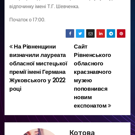
відпочинку імені Т.Г. Шевченка.
Початок о 17:00.
На Рівненщини
Сайт
Н
визначили лауреата
Рівненського
а
обласної мистецької
обласного
премії імені Германа
краєзнавчого
в
Жуковського у 2022
музею
і
році
поповнився
новим
г
експонатом
а
ц
Котова