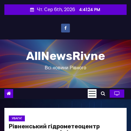
П
Чт. Сер 6th, 2026
4:41:25 PM
е
р
е
й
т
AllNewsRivne
и
д
Всі новини Рівного
о
в
м
і
с
т
у
УВАГА!
Рівненський гідрометеоцентр