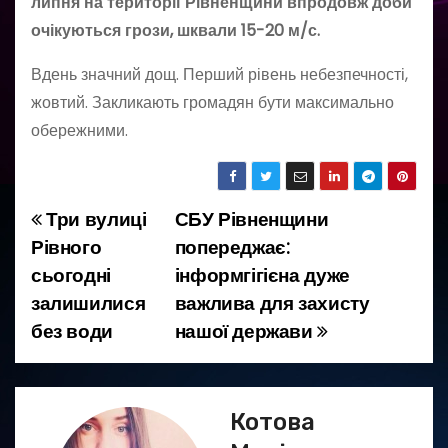
липня на території Рівненщини впродовж доби
очікуються грози, шквали 15-20 м/с.
Вдень значний дощ. Перший рівень небезпечності,
жовтий. Закликають громадян бути максимально
обережними.
Три вулиці
СБУ Рівненщини
Н
Рівного
попереджає:
а
сьогодні
інформгігієна дуже
залишилися
важлива для захисту
в
без води
нашої держави
і
г
Котова
а