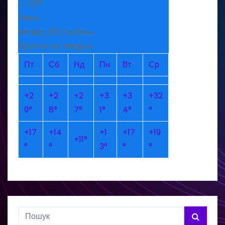
L:
+
23°
Рівне
Четвер, 06 Серпень
Прогноз на тиждень
Пт
Сб
Нд
Пн
Вт
Ср
+
2
+
2
+
2
+
3
+
3
+
32
9°
8°
7°
1°
4°
°
+
17
+
14
+
1
+
17
+
19
+
11°
°
°
3°
°
°