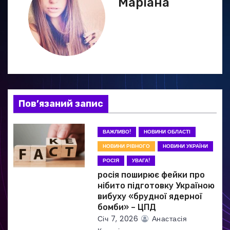
Маріана
ц
і
я
з
а
Пов’язаний запис
п
ВАЖЛИВО!
НОВИНИ ОБЛАСТІ
и
НОВИНИ РІВНОГО
НОВИНИ УКРАЇНИ
РОСІЯ
УВАГА!
с
росія поширює фейки про
і
нібито підготовку Україною
вибуху «брудної ядерної
в
бомби» – ЦПД
Січ 7, 2026
Анастасія