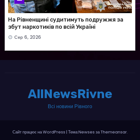
На Рівненщині судитимуть подружжя за
збут наркотиків по всій Україні
Сер 6, 2026
AllNewsRivne
Всі новини Рівного
Сайт працює на WordPress
|
Тема:Newses за
Themeansar
.