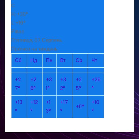
C
H:
+
30°
L:
+
16°
Рівне
П’ятниця, 07 Серпень
Прогноз на тиждень
Сб
Нд
Пн
Вт
Ср
Чт
+
2
+
2
+
3
+
3
+
2
+
25
7°
6°
1°
2°
5°
°
+
13
+
12
+
1
+
17
+
10
+
11°
°
°
3°
°
°