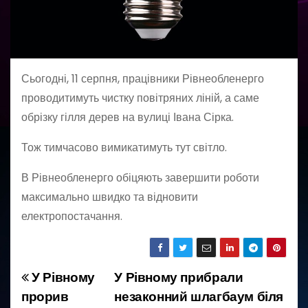
Сьогодні, 11 серпня, працівники Рівнеобленерго
проводитимуть чистку повітряних ліній, а саме
обрізку гілля дерев на вулиці Івана Сірка.
Тож тимчасово вимикатимуть тут світло.
В Рівнеобленерго обіцяють завершити роботи
максимально швидко та відновити
електропостачання.
У Рівному
У Рівному прибрали
Н
прорив
незаконний шлагбаум біля