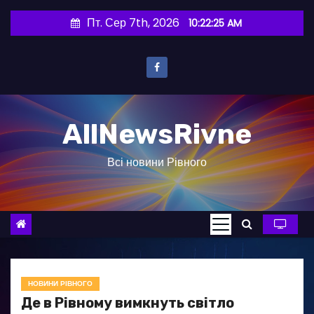
П
Пт. Сер 7th, 2026
10:22:25 AM
е
р
е
й
т
AllNewsRivne
и
д
Всі новини Рівного
о
в
м
і
с
т
у
НОВИНИ РІВНОГО
Де в Рівному вимкнуть світло