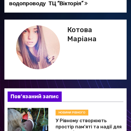
а
водопроводу
ТЦ “Вікторія”
в
і
Котова
г
Маріана
а
ц
і
я
Пов’язаний запис
з
а
НОВИНИ РІВНОГО
У Рівному створюють
п
простір пам’яті та надії для