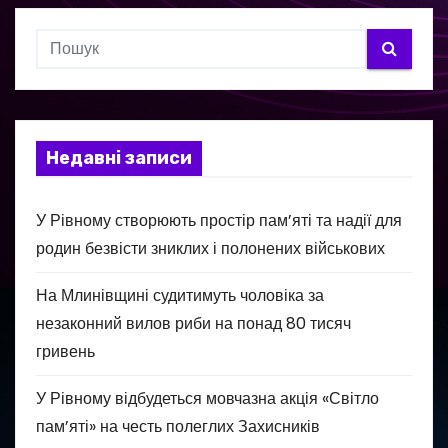
Недавні записи
У Рівному створюють простір пам’яті та надії для
родин безвісти зниклих і полонених військових
На Млинівщині судитимуть чоловіка за
незаконний вилов риби на понад 80 тисяч
гривень
У Рівному відбудеться мовчазна акція «Світло
пам’яті» на честь полеглих Захисників