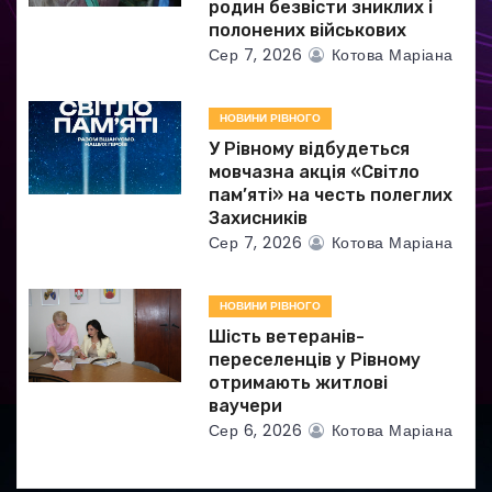
родин безвісти зниклих і
и
полонених військових
Сер 7, 2026
Котова Маріана
с
і
НОВИНИ РІВНОГО
в
У Рівному відбудеться
мовчазна акція «Світло
пам’яті» на честь полеглих
Захисників
Сер 7, 2026
Котова Маріана
НОВИНИ РІВНОГО
Шість ветеранів-
переселенців у Рівному
отримають житлові
ваучери
Сер 6, 2026
Котова Маріана